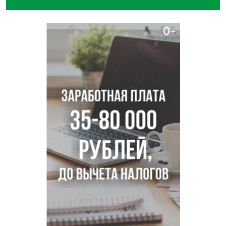
Трех туберкулезников под конвоем доставили в
больницу Новосибирской области
В Новосибирске курьер на велосипеде сломал ребенку
ключицу
Условный срок получил бердский подросток за
мошенничество на 3,5 миллиона
Под Новосибирском рыбак случайно поймал осетра за
полмиллиона рублей