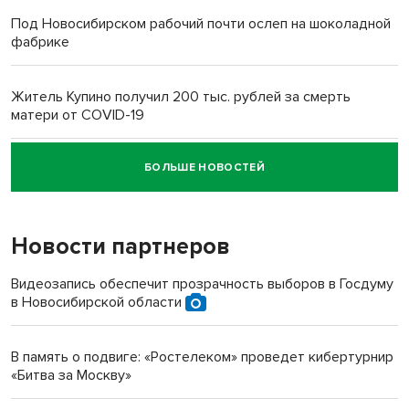
Под Новосибирском рабочий почти ослеп на шоколадной
фабрике
Житель Купино получил 200 тыс. рублей за смерть
матери от COVID-19
БОЛЬШЕ НОВОСТЕЙ
Новосибирский суд наказал водителя за смерть
пенсионерки на вокзале
Новости партнеров
«Мы живём на пастбище!»: в новосибирском селе лошади
терроризируют жителей
Видеозапись обеспечит прозрачность выборов в Госдуму
в Новосибирской области
Инвалид получил условный срок за избиение врачей
протезом под Новосибирском
В память о подвиге: «Ростелеком» проведет кибертурнир
«Битва за Москву»
Новосибирский преподаватель с женой вошли в топ-16
многодетных в России