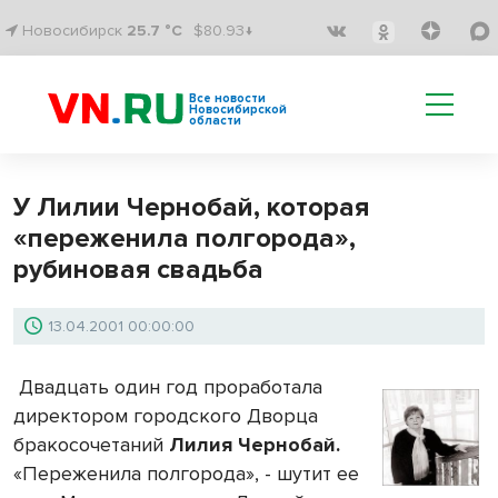
Новосибирск
25.7 °C
$80.93↓
Все новости
Новосибирской
области
У Лилии Чернобай, которая
«переженила полгорода»,
рубиновая свадьба
13.04.2001 00:00:00
Двадцать один год проработала
директором городского Дворца
бракосочетаний
Лилия Чернобай.
«Переженила полгорода», - шутит ее