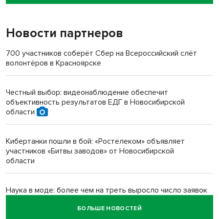
пенсионерки на вокзале
Новости партнеров
«Мы живём на пастбище!»: в новосибирском селе лошади
терроризируют жителей
700 участников соберёт Сбер на Всероссийский слёт
волонтёров в Красноярске
Инвалид получил условный срок за избиение врачей
протезом под Новосибирском
Честный выбор: видеонаблюдение обеспечит
объективность результатов ЕДГ в Новосибирской
Новосибирский преподаватель с женой вошли в топ-16
области
многодетных в России
Кибертанки пошли в бой: «Ростелеком» объявляет
Обновлённое отделение ВТБ открылось в Искитиме
участников «Битвы заводов» от Новосибирской
области
Наука в моде: более чем на треть выросло число заявок
на Научную премию Сбера 2026
БОЛЬШЕ НОВОСТЕЙ