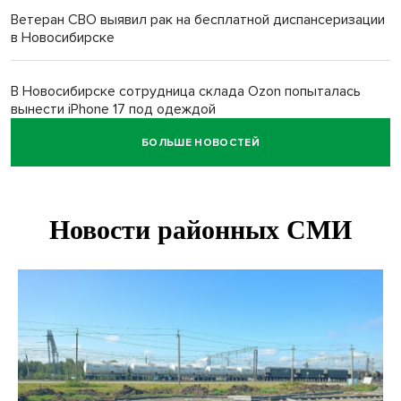
Ветеран СВО выявил рак на бесплатной диспансеризации
в Новосибирске
В Новосибирске сотрудница склада Ozon попыталась
вынести iPhone 17 под одеждой
БОЛЬШЕ НОВОСТЕЙ
Дело отравителя за убийство 14-летней давности
возобновили в Новосибирске
Подрядчика для ремонта подпорной стены на
Ипподромской ищут в Новосибирске
Добровольцы в беспилотные войска получат 2,9 млн
рублей и места в вузах
27-летний мотоциклист погиб в столкновении с
кроссовером в Ленинском районе