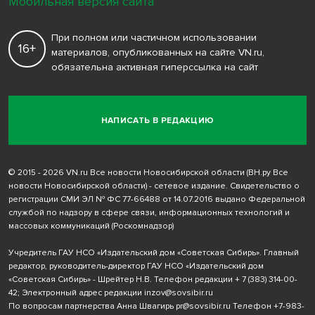
Мобильная версия сайта
При полном или частичном использовании
16+
материалов, опубликованных на сайте VN.ru,
обязательна активная гиперссылка на сайт
НАПИСАТЬ В РЕДАКЦИЮ
© 2015 - 2026 VN.ru Все новости Новосибирской области (ВН.ру Все
новости Новосибирской области) - сетевое издание. Свидетельство о
регистрации СМИ ЭЛ № ФС 77-66488 от 14.07.2016 выдано Федеральной
службой по надзору в сфере связи, информационных технологий и
массовых коммуникаций (Роскомнадзор)
Учредитель ГАУ НСО «Издательский дом «Советская Сибирь». Главный
редактор, руководитель-директор ГАУ НСО «Издательский дом
«Советская Сибирь» - Шрейтер Н.В. Телефон редакции
+ 7 (383) 314-00-
42
; Электронный адрес редакции
inzov@sovsibir.ru
По вопросам партнерства Анна Швагирь
pr@sovsibir.ru
Телефон
+7-983-