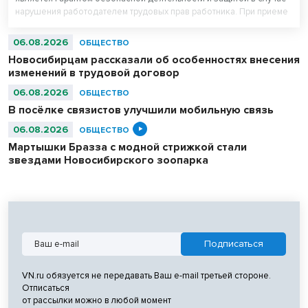
нарушения работодателем трудовых прав работника. При приеме
на работу работодатель обязан заключить с работником трудовой
договор», - рассказал руководитель Государственной инспекции
06.08.2026
ОБЩЕСТВО
труда в Новосибирской области Вадим Балашов.
Новосибирцам рассказали об особенностях внесения
изменений в трудовой договор
06.08.2026
ОБЩЕСТВО
В посёлке связистов улучшили мобильную связь
06.08.2026
ОБЩЕСТВО
Мартышки Бразза с модной стрижкой стали
звездами Новосибирского зоопарка
VN.ru обязуется не передавать Ваш e-mail третьей стороне.
Отписаться
от рассылки можно в любой момент