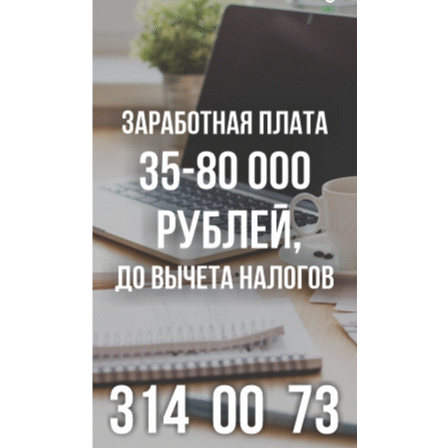
Двум бойцам СВО после минно-взрывной травмы
«оживили» нервы в Новосибирске
Персидский ковер «108 шахов» впервые вывезли из музея
Востока в Новосибирск
Актриса из Новосибирска Евгения Туркова сыграла мать
в сериале «Малой»