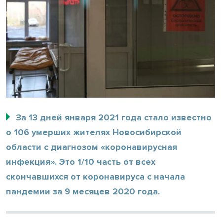
За 13 дней января 2021 года стало известно
о 106 умерших жителях Новосибирской
области с диагнозом «коронавирусная
инфекция». Это 1/10 часть от всех
скончавшихся от коронавируса с начала
пандемии за 9 месяцев 2020 года.