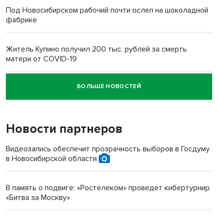
Под Новосибирском рабочий почти ослеп на шоколадной
фабрике
Житель Купино получил 200 тыс. рублей за смерть
матери от COVID-19
БОЛЬШЕ НОВОСТЕЙ
Новосибирский суд наказал водителя за смерть
пенсионерки на вокзале
Новости партнеров
«Мы живём на пастбище!»: в новосибирском селе лошади
терроризируют жителей
Видеозапись обеспечит прозрачность выборов в Госдуму
в Новосибирской области
Инвалид получил условный срок за избиение врачей
протезом под Новосибирском
В память о подвиге: «Ростелеком» проведет кибертурнир
«Битва за Москву»
Новосибирский преподаватель с женой вошли в топ-16
многодетных в России