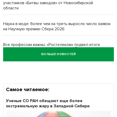
Новосибирский преподаватель с женой вошли в топ-16
участников «Битвы заводов» от Новосибирской
многодетных в России
области
Обновлённое отделение ВТБ открылось в Искитиме
Наука в моде: более чем на треть выросло число заявок
на Научную премию Сбера 2026
Все профессии важны: «Ростелеком» подвел итоги
всероссийского флешмоба #явлияю
БОЛЬШЕ НОВОСТЕЙ
Сибирские пенсионеры говорят «спасибо» интернету
Самое читаемое:
Ученые СО РАН обещают еще более
экстремальную жару в Западной Сибири