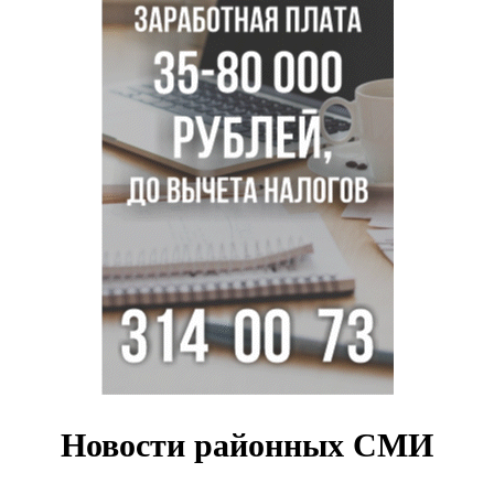
Миллион за переезд: в сёла Новосибирской области едут
20 работников культуры
О похолодании в августе-2026 рассказали синоптики в
Новосибирске