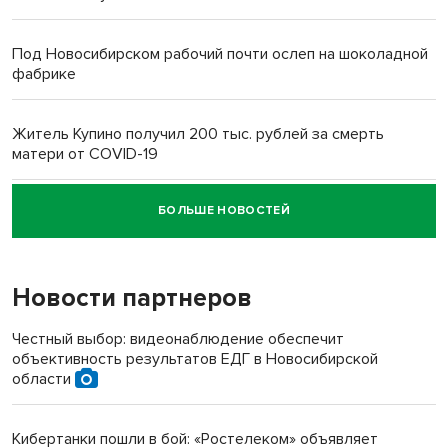
Под Новосибирском рабочий почти ослеп на шоколадной
фабрике
Житель Купино получил 200 тыс. рублей за смерть
матери от COVID-19
БОЛЬШЕ НОВОСТЕЙ
Новосибирский суд наказал водителя за смерть
пенсионерки на вокзале
Новости партнеров
«Мы живём на пастбище!»: в новосибирском селе лошади
терроризируют жителей
Честный выбор: видеонаблюдение обеспечит
объективность результатов ЕДГ в Новосибирской
Инвалид получил условный срок за избиение врачей
области
протезом под Новосибирском
Кибертанки пошли в бой: «Ростелеком» объявляет