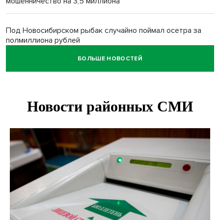
мошенничество на 3,5 миллиона
Под Новосибирском рыбак случайно поймал осетра за
полмиллиона рублей
БОЛЬШЕ НОВОСТЕЙ
Мартышки Бразза с модной стрижкой стали звездами
Новосибирского зоопарка
Премии самому себе обернулись делом для директора
котельных под Новосибирском
Более 7 тысяч новосибирцев получили прибавку к пенсии
от СФР
Ветеран СВО выявил рак на бесплатной диспансеризации
в Новосибирске