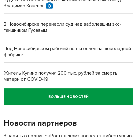
Владимир Коченов
В Новосибирске перенесли суд над заболевшим экс-
гаишником Гусевым
Под Новосибирском рабочий почти ослеп на шоколадной
фабрике
Житель Купино получил 200 тыс. рублей за смерть
матери от COVID-19
БОЛЬШЕ НОВОСТЕЙ
Новосибирский суд наказал водителя за смерть
пенсионерки на вокзале
Новости партнеров
«Мы живём на пастбище!»: в новосибирском селе лошади
терроризируют жителей
В память о подвиге: «Ростелеком» проведет кибертурнир