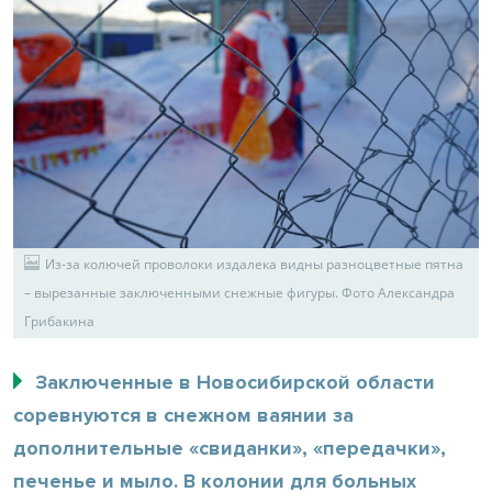
Из-за колючей проволоки издалека видны разноцветные пятна
– вырезанные заключенными снежные фигуры. Фото Александра
Грибакина
Заключенные в Новосибирской области
соревнуются в снежном ваянии за
дополнительные «свиданки», «передачки»,
печенье и мыло. В колонии для больных