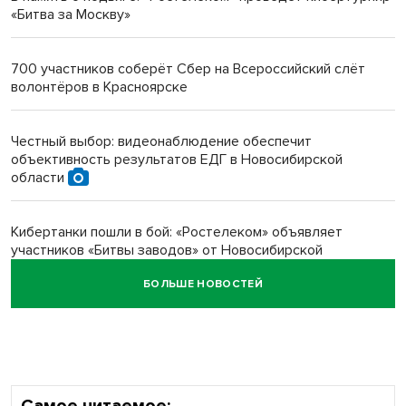
«Битва за Москву»
Инвалид получил условный срок за избиение врачей
протезом под Новосибирском
700 участников соберёт Сбер на Всероссийский слёт
волонтёров в Красноярске
Новосибирский преподаватель с женой вошли в топ-16
многодетных в России
Честный выбор: видеонаблюдение обеспечит
объективность результатов ЕДГ в Новосибирской
Обновлённое отделение ВТБ открылось в Искитиме
области
Кибертанки пошли в бой: «Ростелеком» объявляет
участников «Битвы заводов» от Новосибирской
области
БОЛЬШЕ НОВОСТЕЙ
Наука в моде: более чем на треть выросло число заявок
на Научную премию Сбера 2026