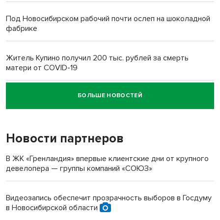
Под Новосибирском рабочий почти ослеп на шоколадной
фабрике
Житель Купино получил 200 тыс. рублей за смерть
матери от COVID-19
БОЛЬШЕ НОВОСТЕЙ
Новосибирский суд наказал водителя за смерть
пенсионерки на вокзале
Новости партнеров
«Мы живём на пастбище!»: в новосибирском селе лошади
терроризируют жителей
В ЖК «Гренландия» впервые клиентские дни от крупного
девелопера — группы компаний «СОЮЗ»
Инвалид получил условный срок за избиение врачей
протезом под Новосибирском
Видеозапись обеспечит прозрачность выборов в Госдуму
в Новосибирской области
Новосибирский преподаватель с женой вошли в топ-16