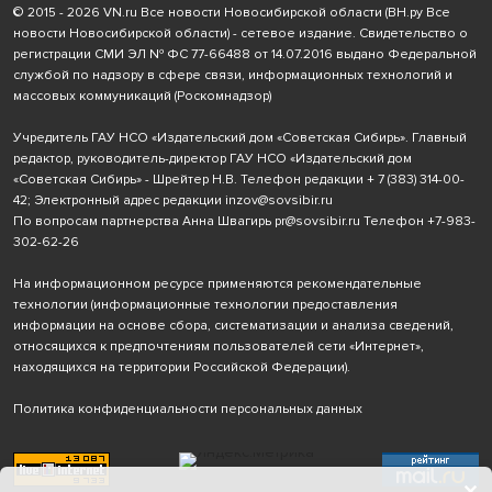
© 2015 - 2026 VN.ru Все новости Новосибирской области (ВН.ру Все
новости Новосибирской области) - сетевое издание. Свидетельство о
регистрации СМИ ЭЛ № ФС 77-66488 от 14.07.2016 выдано Федеральной
службой по надзору в сфере связи, информационных технологий и
массовых коммуникаций (Роскомнадзор)
Учредитель ГАУ НСО «Издательский дом «Советская Сибирь». Главный
редактор, руководитель-директор ГАУ НСО «Издательский дом
«Советская Сибирь» - Шрейтер Н.В. Телефон редакции
+ 7 (383) 314-00-
42
; Электронный адрес редакции
inzov@sovsibir.ru
По вопросам партнерства Анна Швагирь
pr@sovsibir.ru
Телефон
+7-983-
302-62-26
На информационном ресурсе применяются рекомендательные
технологии
(информационные технологии предоставления
информации на основе сбора, систематизации и анализа сведений,
относящихся к предпочтениям пользователей сети «Интернет»,
находящихся на территории Российской Федерации).
Политика конфиденциальности персональных данных