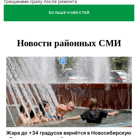
трещинами сразу после ремонта
БОЛЬШЕ НОВОСТЕЙ
Африканский врач поразил новосибирцев в травмпункте
Академгородка
Покрытие рулежных дорожек обновили в аэропорту
Толмачево по нацпроекту
В Новосибирске зафиксирован рост заболеваемости
энтеровирусной инфекцией
В Новосибирске осудили внука за продажу дедова ружья
псевдо-мигранту