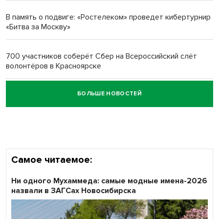
многодетных в России
В память о подвиге: «Ростелеком» проведет кибертурнир
«Битва за Москву»
Обновлённое отделение ВТБ открылось в Искитиме
700 участников соберёт Сбер на Всероссийский слёт
волонтёров в Красноярске
БОЛЬШЕ НОВОСТЕЙ
Честный выбор: видеонаблюдение обеспечит
объективность результатов ЕДГ в Новосибирской
области
Самое читаемое:
Ни одного Мухаммеда: самые модные имена-2026
назвали в ЗАГСах Новосибирска