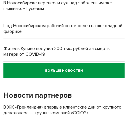
В Новосибирске перенесли суд над заболевшим экс-
гаишником Гусевым
Под Новосибирском рабочий почти ослеп на шоколадной
фабрике
Житель Купино получил 200 тыс. рублей за смерть
матери от COVID-19
БОЛЬШЕ НОВОСТЕЙ
Новосибирский суд наказал водителя за смерть
пенсионерки на вокзале
Новости партнеров
«Мы живём на пастбище!»: в новосибирском селе лошади
терроризируют жителей
В ЖК «Гренландия» впервые клиентские дни от крупного
девелопера — группы компаний «СОЮЗ»
Инвалид получил условный срок за избиение врачей
протезом под Новосибирском