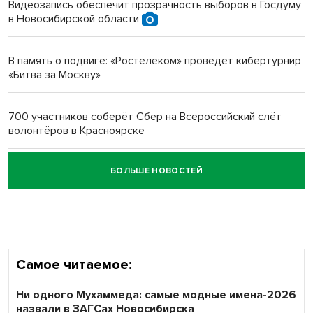
Видеозапись обеспечит прозрачность выборов в Госдуму
в Новосибирской области
Новосибирский преподаватель с женой вошли в топ-16
многодетных в России
В память о подвиге: «Ростелеком» проведет кибертурнир
«Битва за Москву»
Обновлённое отделение ВТБ открылось в Искитиме
700 участников соберёт Сбер на Всероссийский слёт
волонтёров в Красноярске
БОЛЬШЕ НОВОСТЕЙ
Честный выбор: видеонаблюдение обеспечит
объективность результатов ЕДГ в Новосибирской
области
Самое читаемое:
Ни одного Мухаммеда: самые модные имена-2026
назвали в ЗАГСах Новосибирска