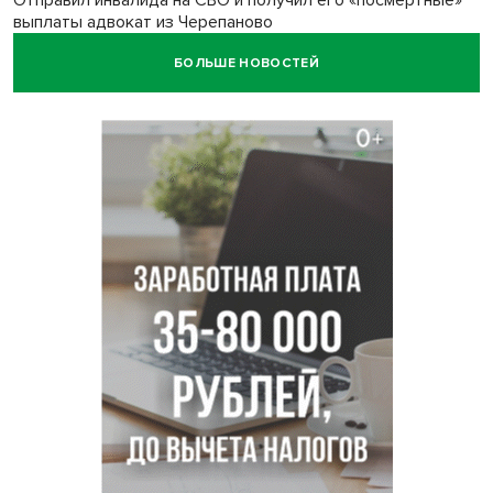
Отправил инвалида на СВО и получил его «посмертные»
выплаты адвокат из Черепаново
БОЛЬШЕ НОВОСТЕЙ
Андрей Травников поздравил новосибирцев с
юбилейным Днем строителя
Ученики новосибирского лицея победили в
Международной олимпиаде по ИИ
Остановку электричек о.п. Радуга Сибири начали строить
в Новосибирске
Транспортная прокуратура проверит S7 после инцидента
в аэропорту Норильска