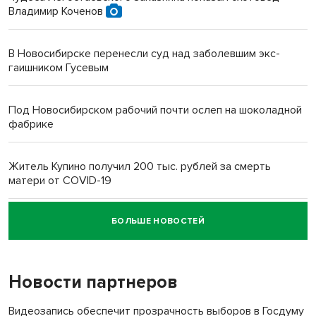
Владимир Коченов
В Новосибирске перенесли суд над заболевшим экс-
гаишником Гусевым
Под Новосибирском рабочий почти ослеп на шоколадной
фабрике
Житель Купино получил 200 тыс. рублей за смерть
матери от COVID-19
БОЛЬШЕ НОВОСТЕЙ
Новосибирский суд наказал водителя за смерть
пенсионерки на вокзале
Новости партнеров
«Мы живём на пастбище!»: в новосибирском селе лошади
терроризируют жителей
Видеозапись обеспечит прозрачность выборов в Госдуму