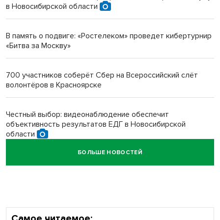
в Новосибирской области
Инвалид получил условный срок за избиение врачей
протезом под Новосибирском
В память о подвиге: «Ростелеком» проведет кибертурнир
«Битва за Москву»
Новосибирский преподаватель с женой вошли в топ-16
многодетных в России
700 участников соберёт Сбер на Всероссийский слёт
волонтёров в Красноярске
Обновлённое отделение ВТБ открылось в Искитиме
Честный выбор: видеонаблюдение обеспечит
объективность результатов ЕДГ в Новосибирской
области
БОЛЬШЕ НОВОСТЕЙ
Кибертанки пошли в бой: «Ростелеком» объявляет
участников «Битвы заводов» от Новосибирской
области
Самое читаемое: