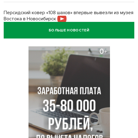
Персидский ковер «108 шахов» впервые вывезли из музея
Востока в Новосибирск
БОЛЬШЕ НОВОСТЕЙ
Актриса из Новосибирска Евгения Туркова сыграла мать
в сериале «Малой»
Трех туберкулезников под конвоем доставили в
больницу Новосибирской области
В Новосибирске курьер на велосипеде сломал ребенку
ключицу
Условный срок получил бердский подросток за
мошенничество на 3,5 миллиона