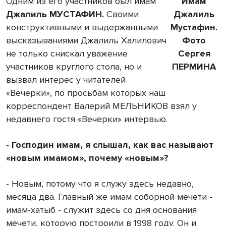
Одним из его участников был имам
Имам
Джалиль МУСТАФИН.
Своими
Джалиль
конструктивными и выдержанными
Мустафин.
высказываниями Джалиль Халилович
Фото
не только снискал уважение
Сергея
участников круглого стола, но и
ПЕРМИНА
вызвал интерес у читателей
«Вечерки», по просьбам которых наш
корреспондент Валерий МЕЛЬНИКОВ взял у
недавнего гостя «Вечерки» интервью.
- Господин имам, я слышал, как вас называют
«новым имамом», почему «новым»?
- Новым, потому что я служу здесь недавно,
месяца два. Главный же имам соборной мечети -
имам-хатыб - служит здесь со дня основания
мечети, которую построили в 1998 году. Он и