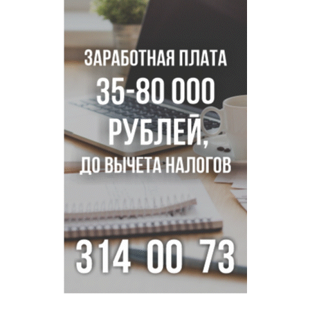
Толмачево по нацпроекту
В Новосибирске зафиксирован рост заболеваемости
энтеровирусной инфекцией
В Новосибирске осудили внука за продажу дедова ружья
псевдо-мигранту