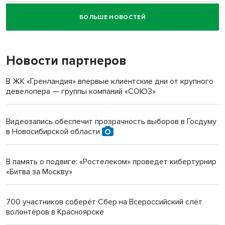
БОЛЬШЕ НОВОСТЕЙ
Новосибирский суд наказал водителя за смерть
пенсионерки на вокзале
Новости партнеров
«Мы живём на пастбище!»: в новосибирском селе лошади
терроризируют жителей
В ЖК «Гренландия» впервые клиентские дни от крупного
девелопера — группы компаний «СОЮЗ»
Инвалид получил условный срок за избиение врачей
протезом под Новосибирском
Видеозапись обеспечит прозрачность выборов в Госдуму
в Новосибирской области
Новосибирский преподаватель с женой вошли в топ-16
многодетных в России
В память о подвиге: «Ростелеком» проведет кибертурнир
«Битва за Москву»
Обновлённое отделение ВТБ открылось в Искитиме
700 участников соберёт Сбер на Всероссийский слёт
волонтёров в Красноярске