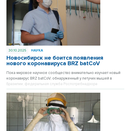
30.10.2025
НАУКА
Новосибирск не боится появления
нового коронавируса BRZ batCoV
Пока мировое научное сообщество внимательно изучает новый
коронавирус BRZ batCoV, обнаруженный у летучих мышей в
Бразилии, федеральная служба Роспотребнадзора
подтверждает, что ситуация находится на постоянном
оперативном контроле.