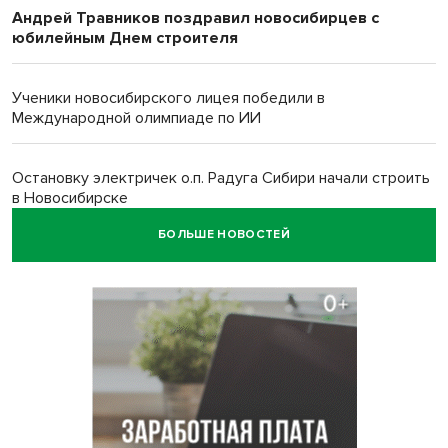
Андрей Травников поздравил новосибирцев с
юбилейным Днем строителя
Ученики новосибирского лицея победили в
Международной олимпиаде по ИИ
Остановку электричек о.п. Радуга Сибири начали строить
в Новосибирске
БОЛЬШЕ НОВОСТЕЙ
Транспортная прокуратура проверит S7 после инцидента
в аэропорту Норильска
500 литров ухи сварили новосибирцам на
Бугринском пляже
Под Новосибирском двое пострадали в ДТП с
перевернувшейся «ГАЗелью»