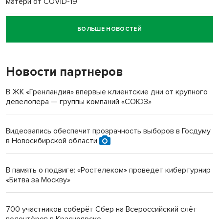
матери от COVID-19
БОЛЬШЕ НОВОСТЕЙ
Новосибирский суд наказал водителя за смерть
пенсионерки на вокзале
Новости партнеров
«Мы живём на пастбище!»: в новосибирском селе лошади
терроризируют жителей
В ЖК «Гренландия» впервые клиентские дни от крупного
девелопера — группы компаний «СОЮЗ»
Инвалид получил условный срок за избиение врачей
протезом под Новосибирском
Видеозапись обеспечит прозрачность выборов в Госдуму
в Новосибирской области
Новосибирский преподаватель с женой вошли в топ-16
многодетных в России
В память о подвиге: «Ростелеком» проведет кибертурнир
«Битва за Москву»
Обновлённое отделение ВТБ открылось в Искитиме
700 участников соберёт Сбер на Всероссийский слёт
волонтёров в Красноярске