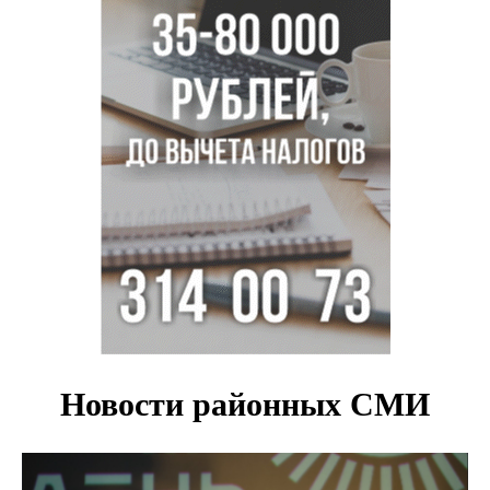
Легендарный хоккеист Тарасенко вернулся к брату в
Новосибирск