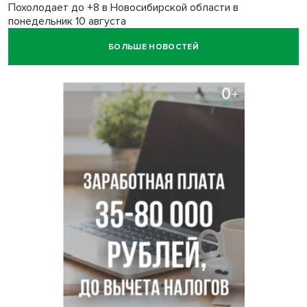
Похолодает до +8 в Новосибирской области в
понедельник 10 августа
БОЛЬШЕ НОВОСТЕЙ
Высокая пожароопасность IV класса на 4 дня объявлена в
Новосибирске
Двойня выдрят родилась в семействе куньих
Новосибирского зоопарка
Гриб-зомби обнаружен в лесу у села Дубровино под
Новосибирском
ХК «Сибирь» подписал контракт с обладателем Кубка
Стэнли Евгением Кузнецовым