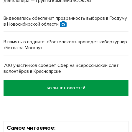
девелопера — группы компаний «СОЮЗ»
Инвалид получил условный срок за избиение врачей
протезом под Новосибирском
Видеозапись обеспечит прозрачность выборов в Госдуму
в Новосибирской области
Новосибирский преподаватель с женой вошли в топ-16
многодетных в России
В память о подвиге: «Ростелеком» проведет кибертурнир
«Битва за Москву»
Обновлённое отделение ВТБ открылось в Искитиме
700 участников соберёт Сбер на Всероссийский слёт
волонтёров в Красноярске
БОЛЬШЕ НОВОСТЕЙ
Честный выбор: видеонаблюдение обеспечит
объективность результатов ЕДГ в Новосибирской
области
Самое читаемое: