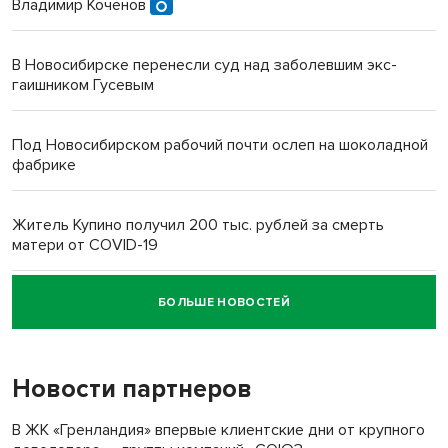
Владимир Коченов
В Новосибирске перенесли суд над заболевшим экс-
гаишником Гусевым
Под Новосибирском рабочий почти ослеп на шоколадной
фабрике
Житель Купино получил 200 тыс. рублей за смерть
матери от COVID-19
БОЛЬШЕ НОВОСТЕЙ
Новосибирский суд наказал водителя за смерть
пенсионерки на вокзале
Новости партнеров
«Мы живём на пастбище!»: в новосибирском селе лошади
терроризируют жителей
В ЖК «Гренландия» впервые клиентские дни от крупного