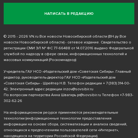
НАПИСАТЬ В РЕДАКЦИЮ
© 2015 - 2026 VN.ru Все новости Новосибирской области (ВН.ру Все
новости Новосибирской области) - сетевое издание. Свидетельство о
регистрации СМИ ЭЛ № ФС 77-66488 от 14.07.2016 выдано Федеральной
службой по надзору в сфере связи, информационных технологий и
массовых коммуникаций (Роскомнадзор)
Учредитель ГАУ НСО «Издательский дом «Советская Сибирь». Главный
редактор, руководитель-директор ГАУ НСО «Издательский дом
«Советская Сибирь» - Шрейтер Н.В. Телефон редакции
+ 7 (383) 314-00-
42
; Электронный адрес редакции
inzov@sovsibir.ru
По вопросам партнерства Анна Швагирь
pr@sovsibir.ru
Телефон
+7-983-
302-62-26
На информационном ресурсе применяются рекомендательные
технологии
(информационные технологии предоставления
информации на основе сбора, систематизации и анализа сведений,
относящихся к предпочтениям пользователей сети «Интернет»,
находящихся на территории Российской Федерации).