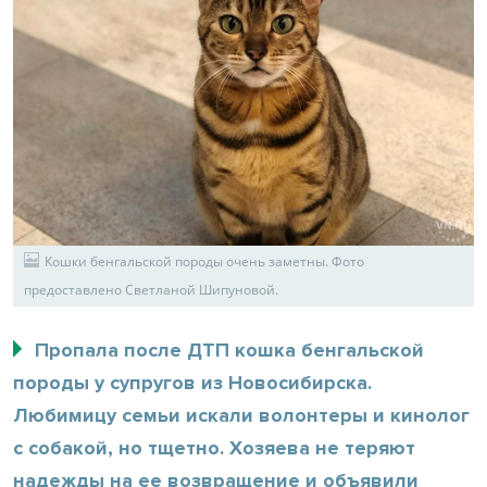
Кошки бенгальской породы очень заметны. Фото
предоставлено Светланой Шипуновой.
Пропала после ДТП кошка бенгальской
породы у супругов из Новосибирска.
Любимицу семьи искали волонтеры и кинолог
с собакой, но тщетно. Хозяева не теряют
надежды на ее возвращение и объявили