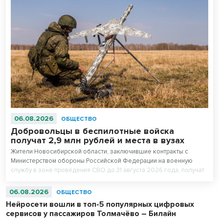
06.08.2026
ОБЩЕСТВО
Добровольцы в беспилотные войска
получат 2,9 млн рублей и места в вузах
Жители Новосибирской области, заключившие контракты с
Министерством обороны Российской Федерации на военную
службу в зоне проведения СВО до 31 августа 2026 года, получат
повышенные единовременные выплаты. Для всесторонней
поддержки бойцов и ветеранов в регионе создана действенная
06.08.2026
ОБЩЕСТВО
система мер. Так, добровольцы в беспилотные войска, желающие
Нейросети вошли в топ-5 популярных цифровых
поступить в колледжи и вузы, но набравшим ниже проходных
сервисов у пассажиров Толмачёво – Билайн
баллов, получают право на приоритетное зачисление в вузы и