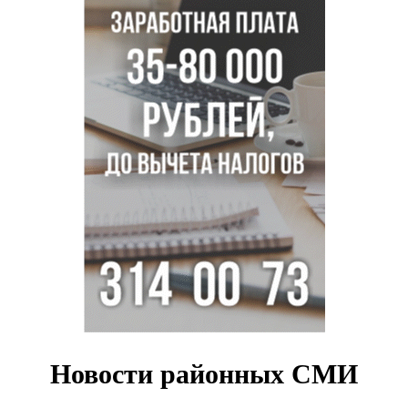
Миллион за переезд: в сёла Новосибирской области едут
20 работников культуры
О похолодании в августе-2026 рассказали синоптики в
Новосибирске