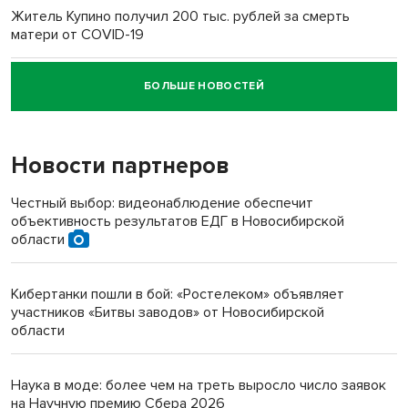
Житель Купино получил 200 тыс. рублей за смерть
матери от COVID-19
БОЛЬШЕ НОВОСТЕЙ
Новосибирский суд наказал водителя за смерть
пенсионерки на вокзале
Новости партнеров
«Мы живём на пастбище!»: в новосибирском селе лошади
терроризируют жителей
Честный выбор: видеонаблюдение обеспечит
объективность результатов ЕДГ в Новосибирской
Инвалид получил условный срок за избиение врачей
области
протезом под Новосибирском
Кибертанки пошли в бой: «Ростелеком» объявляет
Новосибирский преподаватель с женой вошли в топ-16
участников «Битвы заводов» от Новосибирской
многодетных в России
области
Обновлённое отделение ВТБ открылось в Искитиме
Наука в моде: более чем на треть выросло число заявок
на Научную премию Сбера 2026