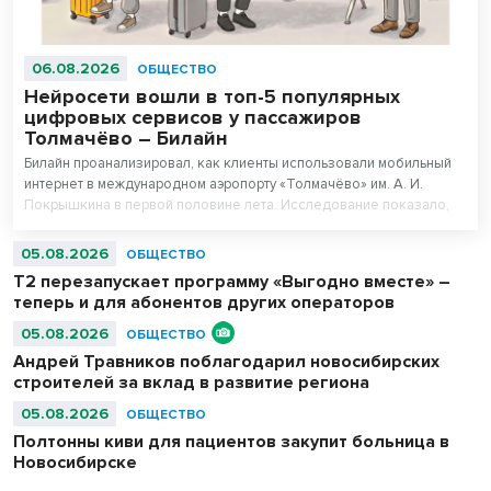
06.08.2026
ОБЩЕСТВО
Нейросети вошли в топ-5 популярных
цифровых сервисов у пассажиров
Толмачёво – Билайн
Билайн проанализировал, как клиенты использовали мобильный
интернет в международном аэропорту «Толмачёво» им. А. И.
Покрышкина в первой половине лета. Исследование показало,
что нейросети вошли в число пяти самых популярных цифровых
сервисов у пассажиров 16–44 лет. При этом миллениалы (29–44
05.08.2026
ОБЩЕСТВО
года) оказались самыми активными пользователями нейросетей в
Т2 перезапускает программу «Выгодно вместе» –
аэропорту.
теперь и для абонентов других операторов
05.08.2026
ОБЩЕСТВО
Андрей Травников поблагодарил новосибирских
строителей за вклад в развитие региона
05.08.2026
ОБЩЕСТВО
Полтонны киви для пациентов закупит больница в
Новосибирске