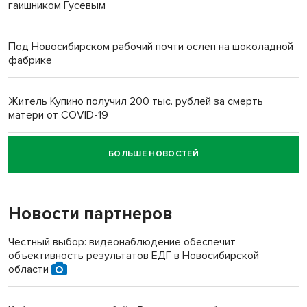
гаишником Гусевым
Под Новосибирском рабочий почти ослеп на шоколадной
фабрике
Житель Купино получил 200 тыс. рублей за смерть
матери от COVID-19
БОЛЬШЕ НОВОСТЕЙ
Новосибирский суд наказал водителя за смерть
пенсионерки на вокзале
Новости партнеров
«Мы живём на пастбище!»: в новосибирском селе лошади
терроризируют жителей
Честный выбор: видеонаблюдение обеспечит
объективность результатов ЕДГ в Новосибирской
Инвалид получил условный срок за избиение врачей
области
протезом под Новосибирском