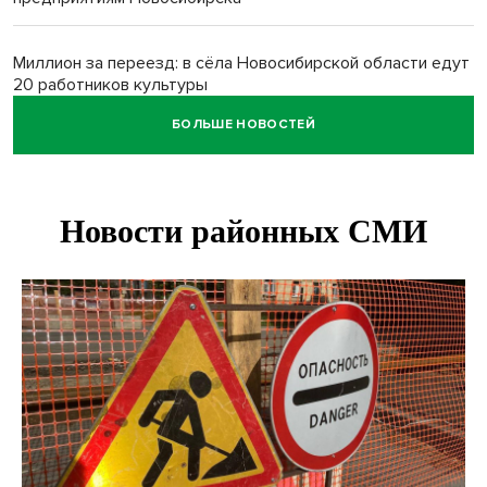
Миллион за переезд: в сёла Новосибирской области едут
20 работников культуры
БОЛЬШЕ НОВОСТЕЙ
О похолодании в августе-2026 рассказали синоптики в
Новосибирске
В Новосибирске минтранс наказал 8 таксистов без
страховки
Андрей Травников поблагодарил новосибирских
строителей за вклад в развитие региона
Новосибирский метрополитен начал ремонт входа на
«Площади Ленина»