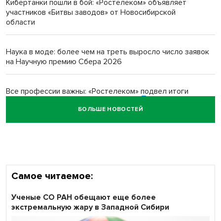
Кибертанки пошли в бой: «Ростелеком» объявляет
Новосибирский преподаватель с женой вошли в топ-16
участников «Битвы заводов» от Новосибирской
многодетных в России
области
Обновлённое отделение ВТБ открылось в Искитиме
Наука в моде: более чем на треть выросло число заявок
на Научную премию Сбера 2026
Все профессии важны: «Ростелеком» подвел итоги
всероссийского флешмоба #явлияю
БОЛЬШЕ НОВОСТЕЙ
Сибирские пенсионеры говорят «спасибо» интернету
Самое читаемое:
Ученые СО РАН обещают еще более
экстремальную жару в Западной Сибири