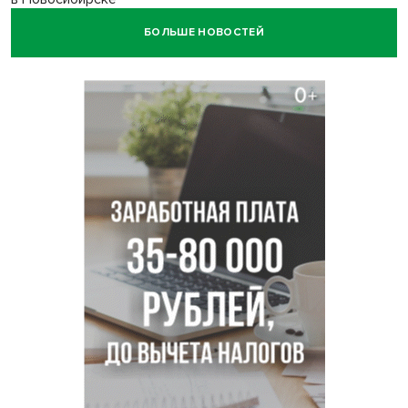
БОЛЬШЕ НОВОСТЕЙ
Транспортная прокуратура проверит S7 после инцидента
в аэропорту Норильска
500 литров ухи сварили новосибирцам на
Бугринском пляже
Под Новосибирском двое пострадали в ДТП с
перевернувшейся «ГАЗелью»
Легендарный хоккеист Тарасенко вернулся к брату в
Новосибирск