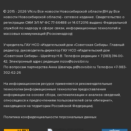
© 2015 - 2026 VN.ru Все новости Новосибирской области (ВН.ру Все
новости Новосибирской области) - сетевое издание. Свидетельство о
регистрации СМИ ЭЛ № ФС 77-66488 от 14.07.2016 выдано Федеральной
службой по надзору в сфере связи, информационных технологий и
массовых коммуникаций (Роскомнадзор)
Учредитель ГАУ НСО «Издательский дом «Советская Сибирь». Главный
редактор, руководитель-директор ГАУ НСО «Издательский дом
«Советская Сибирь» - Шрейтер Н.В. Телефон редакции
+ 7 (383) 314-00-
42
; Электронный адрес редакции
inzov@sovsibir.ru
По вопросам партнерства Анна Швагирь
pr@sovsibir.ru
Телефон
+7-983-
302-62-26
На информационном ресурсе применяются рекомендательные
технологии
(информационные технологии предоставления
информации на основе сбора, систематизации и анализа сведений,
относящихся к предпочтениям пользователей сети «Интернет»,
находящихся на территории Российской Федерации).
Политика конфиденциальности персональных данных