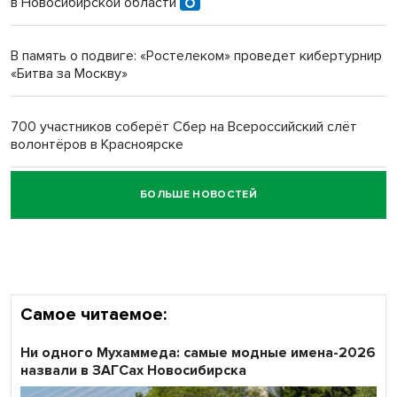
в Новосибирской области
Новосибирский преподаватель с женой вошли в топ-16
многодетных в России
В память о подвиге: «Ростелеком» проведет кибертурнир
«Битва за Москву»
Обновлённое отделение ВТБ открылось в Искитиме
700 участников соберёт Сбер на Всероссийский слёт
волонтёров в Красноярске
БОЛЬШЕ НОВОСТЕЙ
Честный выбор: видеонаблюдение обеспечит
объективность результатов ЕДГ в Новосибирской
области
Самое читаемое:
Ни одного Мухаммеда: самые модные имена-2026
назвали в ЗАГСах Новосибирска