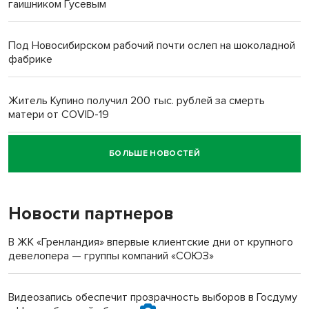
гаишником Гусевым
Под Новосибирском рабочий почти ослеп на шоколадной
фабрике
Житель Купино получил 200 тыс. рублей за смерть
матери от COVID-19
БОЛЬШЕ НОВОСТЕЙ
Новосибирский суд наказал водителя за смерть
пенсионерки на вокзале
Новости партнеров
«Мы живём на пастбище!»: в новосибирском селе лошади
терроризируют жителей
В ЖК «Гренландия» впервые клиентские дни от крупного
девелопера — группы компаний «СОЮЗ»
Инвалид получил условный срок за избиение врачей
протезом под Новосибирском
Видеозапись обеспечит прозрачность выборов в Госдуму