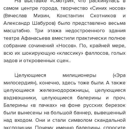
На выставке «Смотри!», что раскинулась в
самом центре города, творчество «Синих носов»
(Вячеслав Мизин, Константин Скотников и
Александр Шабуров) было представлено весьма
масштабно. Три этажа недостроенного здания
театра Афанасьева вместили практически полное
собрание сочинений «Носов». По, крайней мере,
всю их шокирующую «классику» фаллосов, голых
задов и откровенных сцен...
Целующиеся милиционеры («Эра
милосердия»), конечно, здесь тоже были. А также
целующиеся железнодорожницы, целующиеся
вэдэвэшники, целующиеся балерины и проч.
Балерины «в пачках» на фоне русских березок
были вынесены на большой баннер, вывешенный
над входом. Они и стали символом скандальной
экспозиции. Почему именно балерины, спросите