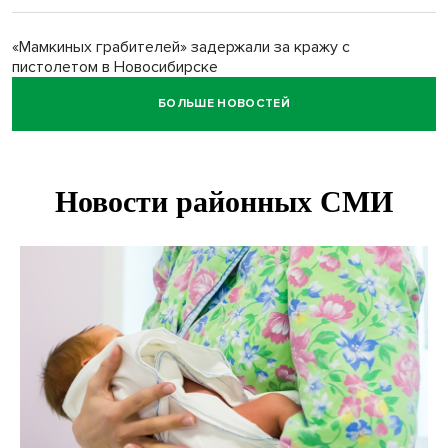
«Мамкиных грабителей» задержали за кражу с
пистолетом в Новосибирске
БОЛЬШЕ НОВОСТЕЙ
Царь-томат из Новосибирска побил рекорд России по
весу в 3 кг
В Новосибирской области начинается второй пик
активности клещей
Новосибирских дачников призвали накормить животных в
зоопарке
Движение на три месяца ограничат на трассе
«Новосибирск - Ленинск-Кузнецкий»