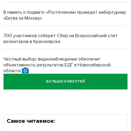
протезом под Новосибирском
В память о подвиге: «Ростелеком» проведет кибертурнир
«Битва за Москву»
Новосибирский преподаватель с женой вошли в топ-16
многодетных в России
700 участников соберёт Сбер на Всероссийский слёт
волонтёров в Красноярске
Обновлённое отделение ВТБ открылось в Искитиме
Честный выбор: видеонаблюдение обеспечит
объективность результатов ЕДГ в Новосибирской
области
БОЛЬШЕ НОВОСТЕЙ
Кибертанки пошли в бой: «Ростелеком» объявляет
участников «Битвы заводов» от Новосибирской
области
Самое читаемое: