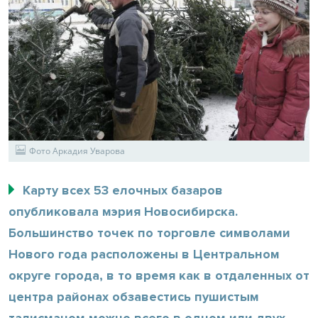
Фото Аркадия Уварова
Карту всех 53 елочных базаров
опубликовала мэрия Новосибирска.
Большинство точек по торговле символами
Нового года расположены в Центральном
округе города, в то время как в отдаленных от
центра районах обзавестись пушистым
талисманом можно всего в одном или двух