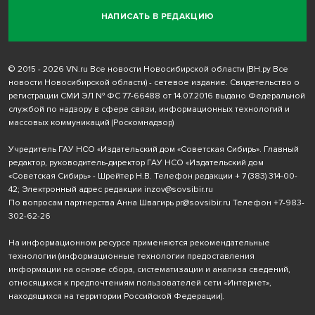
НАПИСАТЬ В РЕДАКЦИЮ
© 2015 - 2026 VN.ru Все новости Новосибирской области (ВН.ру Все
новости Новосибирской области) - сетевое издание. Свидетельство о
регистрации СМИ ЭЛ № ФС 77-66488 от 14.07.2016 выдано Федеральной
службой по надзору в сфере связи, информационных технологий и
массовых коммуникаций (Роскомнадзор)
Учредитель ГАУ НСО «Издательский дом «Советская Сибирь». Главный
редактор, руководитель-директор ГАУ НСО «Издательский дом
«Советская Сибирь» - Шрейтер Н.В. Телефон редакции
+ 7 (383) 314-00-
42
; Электронный адрес редакции
inzov@sovsibir.ru
По вопросам партнерства Анна Швагирь
pr@sovsibir.ru
Телефон
+7-983-
302-62-26
На информационном ресурсе применяются рекомендательные
технологии
(информационные технологии предоставления
информации на основе сбора, систематизации и анализа сведений,
относящихся к предпочтениям пользователей сети «Интернет»,
находящихся на территории Российской Федерации).