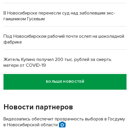
В Новосибирске перенесли суд над заболевшим экс-
гаишником Гусевым
Под Новосибирском рабочий почти ослеп на шоколадной
фабрике
Житель Купино получил 200 тыс. рублей за смерть
матери от COVID-19
БОЛЬШЕ НОВОСТЕЙ
Новосибирский суд наказал водителя за смерть
пенсионерки на вокзале
Новости партнеров
«Мы живём на пастбище!»: в новосибирском селе лошади
терроризируют жителей
Видеозапись обеспечит прозрачность выборов в Госдуму
в Новосибирской области
Инвалид получил условный срок за избиение врачей