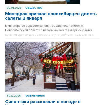
02.01.2026
ОБЩЕСТВО
Минздрав призвал новосибирцев доесть
салаты 2 января
Министерство здравоохранения обратилось к жителям
Новосибирской области с напоминанием: 2 января считается
крайним сроком для безопасного употребления праздничных
блюд. Врачи предупреждают, что салаты с майонезной заправкой
являются идеальной средой для размножения бактерий, и даже
хранение в холодильнике не гарантирует безопасность
продуктов спустя двое суток после приготовления.
30.12.2025
РАЗВЛЕЧЕНИЯ
Синоптики рассказали о погоде в