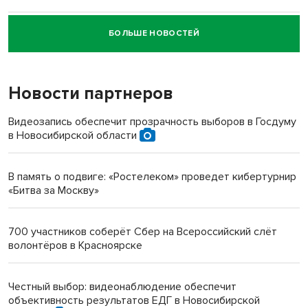
БОЛЬШЕ НОВОСТЕЙ
Новосибирский суд наказал водителя за смерть
пенсионерки на вокзале
Новости партнеров
«Мы живём на пастбище!»: в новосибирском селе лошади
терроризируют жителей
Видеозапись обеспечит прозрачность выборов в Госдуму
в Новосибирской области
Инвалид получил условный срок за избиение врачей
протезом под Новосибирском
В память о подвиге: «Ростелеком» проведет кибертурнир
«Битва за Москву»
Новосибирский преподаватель с женой вошли в топ-16
многодетных в России
700 участников соберёт Сбер на Всероссийский слёт
волонтёров в Красноярске
Обновлённое отделение ВТБ открылось в Искитиме
Честный выбор: видеонаблюдение обеспечит
объективность результатов ЕДГ в Новосибирской