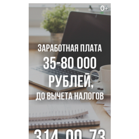
Новосибирске
Двум бойцам СВО после минно-взрывной травмы
«оживили» нервы в Новосибирске
Персидский ковер «108 шахов» впервые вывезли из музея
Востока в Новосибирск
Актриса из Новосибирска Евгения Туркова сыграла мать
в сериале «Малой»