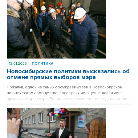
13.01.2023
ПОЛИТИКА
Новосибирские политики высказались об
отмене прямых выборов мэра
Пожалуй, одной из самых обсуждаемых тем в Новосибирском
политическом сообществе последних месяцев, стала отмена
прямых выборов мэра. Политические эксперты и представители
депутатского сообщества региона делятся своими
соображениями по данному вопросу. В сложившейся в
Новосибирске ситуации, по управлению городским хозяйством,
для многих экспертов институт сити-менеджера, видится более
эффективным инструментом управления городом.