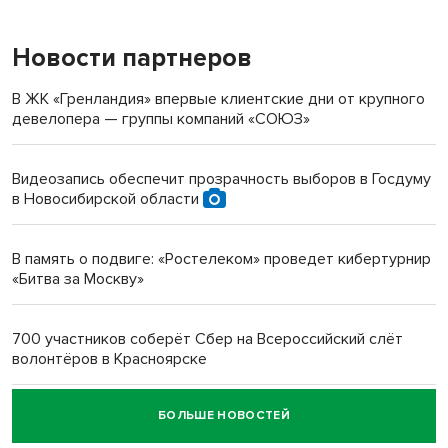
Новости партнеров
«Мы живём на пастбище!»: в новосибирском селе лошади
терроризируют жителей
В ЖК «Гренландия» впервые клиентские дни от крупного
девелопера — группы компаний «СОЮЗ»
Инвалид получил условный срок за избиение врачей
протезом под Новосибирском
Видеозапись обеспечит прозрачность выборов в Госдуму
в Новосибирской области
Новосибирский преподаватель с женой вошли в топ-16
многодетных в России
В память о подвиге: «Ростелеком» проведет кибертурнир
«Битва за Москву»
Обновлённое отделение ВТБ открылось в Искитиме
700 участников соберёт Сбер на Всероссийский слёт
волонтёров в Красноярске
БОЛЬШЕ НОВОСТЕЙ
Честный выбор: видеонаблюдение обеспечит
объективность результатов ЕДГ в Новосибирской