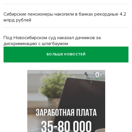
Сибирские пенсионеры накопили в банках рекордные 4,2
млрд рублей
Под Новосибирском суд наказал дачников за
дискриминацию с шлагбаумом
БОЛЬШЕ НОВОСТЕЙ
В Убинском живодер застрелил лабрадора гостей из
Новосибирска
Родители 10 детей рассказали о подготовке к школе в
Новосибирской области
Цены на бензин снизились в Новосибирской области
к августу-2026
Корабль «Святой апостол Андрей Первозванный» отчалил