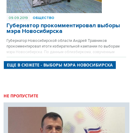
09.09.2019
ОБЩЕСТВО
Губернатор прокомментировал выборы
мэра Новосибирска
Губернатор Новосибирской области Андрей Травников
прокомментировал итоги избирательной кампании по выборам
мэра Новосибирска. По данным облизбиркома, озвученным
сегодня в ходе оперативного совещания в региональном
правительстве, Анатолий Локоть на выборах мэра Новосибирска
ЕЩЕ В СЮЖЕТЕ - ВЫБОРЫ МЭРА НОВОСИБИРСКА
получил 50,25% избирателей при явке 20,68%.
НЕ ПРОПУСТИТЕ