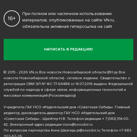
При полном или частичном использовании
16+
материалов, опубликованных на сайте VN.ru,
обязательна активная гиперссылка на сайт
НАПИСАТЬ В РЕДАКЦИЮ
© 2015 - 2026 VN.ru Все новости Новосибирской области (ВН.ру Все
новости Новосибирской области) - сетевое издание. Свидетельство о
регистрации СМИ ЭЛ № ФС 77-66488 от 14.07.2016 выдано Федеральной
службой по надзору в сфере связи, информационных технологий и
массовых коммуникаций (Роскомнадзор)
Учредитель ГАУ НСО «Издательский дом «Советская Сибирь». Главный
редактор, руководитель-директор ГАУ НСО «Издательский дом
«Советская Сибирь» - Шрейтер Н.В. Телефон редакции
+ 7 (383) 314-00-
42
; Электронный адрес редакции
inzov@sovsibir.ru
По вопросам партнерства Анна Швагирь
pr@sovsibir.ru
Телефон
+7-983-
302-62-26