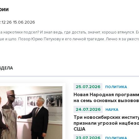
рии
:12:26 15.06.2026
а наркотики подсел? И знал ведь, где достать, значит, хорошо втянулся. 
ше и шло. Позор Юрию Петухову и его личной трагедии. Лично я за ужес
ЗДЕЛА
25.07.2026
ПОЛИТИКА
Новая Народная программ
на семь основных вызово
24.07.2026
НАУКА
Три новосибирских инстит
признали угрозой нацбезо
США
23.07.2026
ПОЛИТИКА