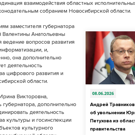
рдинация взаимодействия областных исполнительны
аконодательным собранием Новосибирской области.
иям заместителя губернатора
 Валентины Анатольевны
я ведение вопросов развития
информатизации, и,
енно, она дополнительно
ет деятельность
ва цифрового развития и
сибирской области.
08.06.2026
Ирина Викторовна,
ь губернатора, дополнительно
Андрей Травников
динировать деятельность
об увольнении Юр
ва культуры и госинспекции
Петухова из облас
объектов культурного
правительства