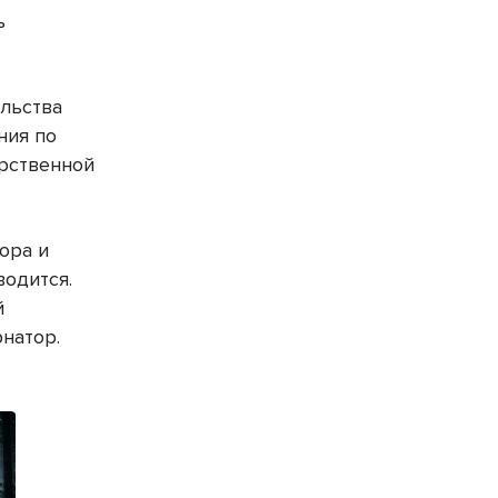
ь
ельства
ния по
арственной
ора и
водится.
й
натор.