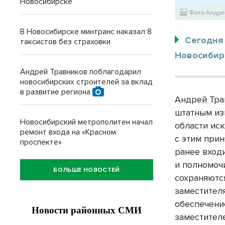
Новосибирске
Фото Андре
В Новосибирске минтранс наказал 8
Сегодня
таксистов без страховки
Новосибир
Андрей Травников поблагодарил
новосибирских строителей за вклад
в развитие региона
Андрей Тра
штатным из
Новосибирский метрополитен начал
области ис
ремонт входа на «Красном
с этим при
проспекте»
ранее вход
и полномоч
БОЛЬШЕ НОВОСТЕЙ
сохраняютс
заместител
обеспечени
заместител