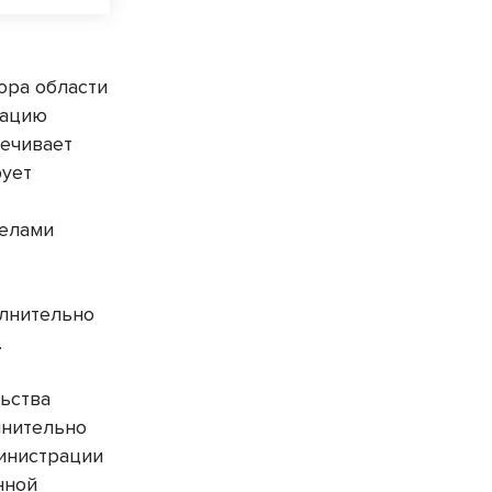
ора области
зацию
печивает
рует
делами
олнительно
.
ьства
лнительно
инистрации
нной