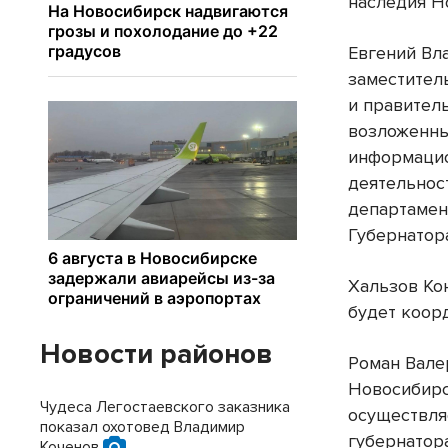
наследия Н
Евгений Вл
заместител
и правител
возложенны
информацио
деятельнос
департамен
Губернатор
Хальзов Ко
будет коор
Новости районов
Роман Вале
Новосибирс
Чудеса Легостаевского заказника
осуществля
показал охотовед Владимир
губернатор
Коченов