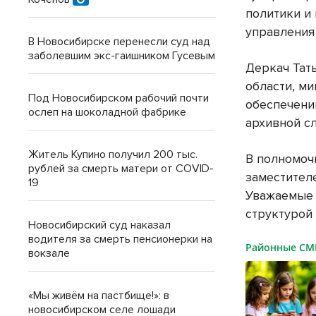
политики и
управления
В Новосибирске перенесли суд над
заболевшим экс-гаишником Гусевым
Деркач Тат
области, м
Под Новосибирском рабочий почти
обеспечени
ослеп на шоколадной фабрике
архивной с
Житель Купино получил 200 тыс.
В полномоч
рублей за смерть матери от COVID-
заместител
19
Уважаемые 
структурой
Новосибирский суд наказал
водителя за смерть пенсионерки на
Районные С
вокзале
«Мы живём на пастбище!»: в
новосибирском селе лошади