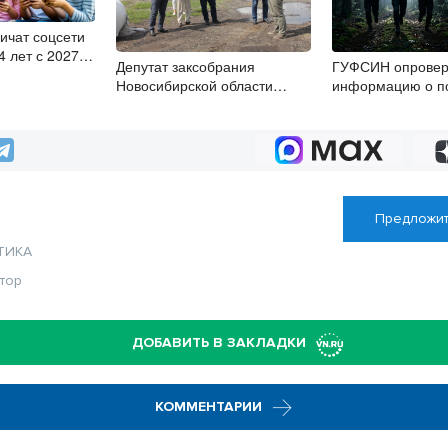
ничат соцсети
4 лет с 2027
Депутат заксобрания
ГУФСИН опровер
Новосибирской области
информацию о по
посетил Венгеровский округ
заключенных под
Новосибирском
Предложит
ТИКА
тор
ДОБАВИТЬ В ЗАКЛАДКИ
КОММЕНТАРИИ