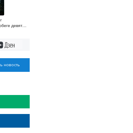
г
беге девяти
Дзен
ь новость