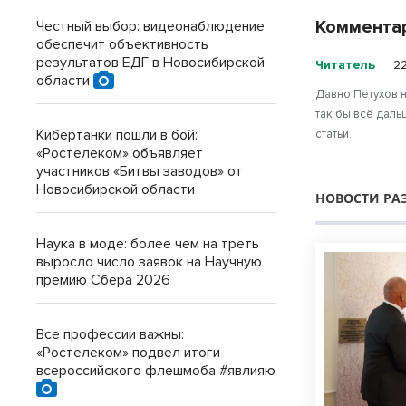
Коммента
Честный выбор: видеонаблюдение
обеспечит объективность
результатов ЕДГ в Новосибирской
Читатель
22
области
Давно Петухов н
так бы всë даль
Кибертанки пошли в бой:
статьи.
«Ростелеком» объявляет
участников «Битвы заводов» от
Новосибирской области
НОВОСТИ РА
Наука в моде: более чем на треть
выросло число заявок на Научную
премию Сбера 2026
Все профессии важны:
«Ростелеком» подвел итоги
всероссийского флешмоба #явлияю