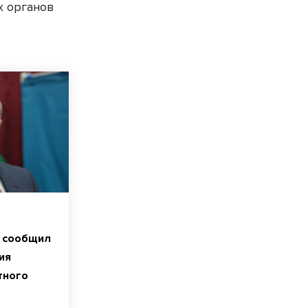
х органов
 сообщил
ия
тного