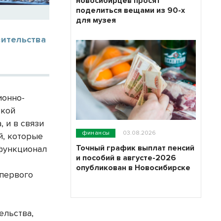
новосибирцев просят
поделиться вещами из 90-х
для музея
вительства
ионно-
ской
 и в связи
финансы
03.08.2026
й, которые
Точный график выплат пенсий
 функционал
и пособий в августе-2026
опубликован в Новосибирске
 первого
х
ельства,