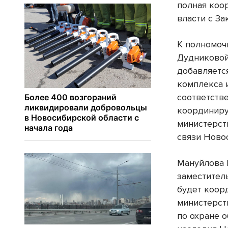
полная коо
власти с З
К полномоч
Дудниковой
добавляетс
комплекса 
соответств
координиру
министерст
связи Ново
Мануйлова 
заместител
будет коор
министерст
по охране 