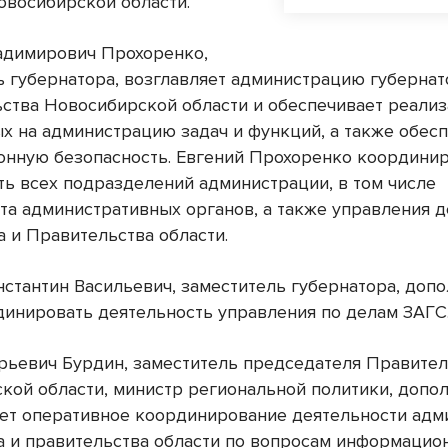
овосибирской области.
адимирович Прохоренко,
ь губернатора, возглавляет администрацию губернат
ьства Новосибирской области и обеспечивает реали
х на администрацию задач и функций, а также обес
нную безопасность. Евгений Прохоренко координи
ть всех подразделений администрации, в том числе
та административных органов, а также управления 
а и Правительства области.
нстантин Васильевич, заместитель губернатора, доп
динировать деятельность управления по делам ЗАГС
рьевич Бурдин, заместитель председателя Правител
кой области, министр региональной политики, допо
ет оперативное координирование деятельности адм
а и правительства области по вопросам информацио