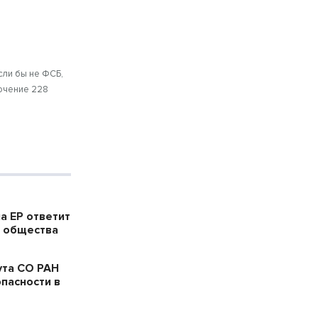
Если бы не ФСБ,
точение 228
а ЕР ответит
в общества
ута СО РАН
пасности в