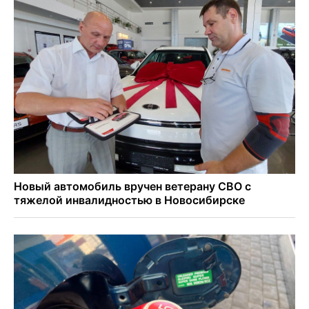
500 литров ухи сварили новосибирцам на
Бугринском пляже
Под Новосибирском двое пострадали в ДТП с
перевернувшейся «ГАЗелью»