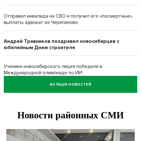
Отправил инвалида на СВО и получил его «посмертные»
выплаты адвокат из Черепаново
Андрей Травников поздравил новосибирцев с
юбилейным Днем строителя
Ученики новосибирского лицея победили в
Международной олимпиаде по ИИ
БОЛЬШЕ НОВОСТЕЙ
Остановку электричек о.п. Радуга Сибири начали строить
в Новосибирске
Транспортная прокуратура проверит S7 после инцидента
в аэропорту Норильска