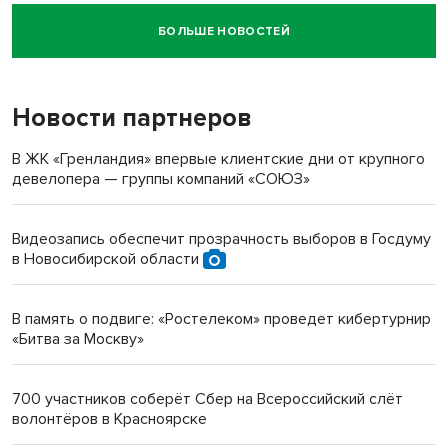
БОЛЬШЕ НОВОСТЕЙ
Новосибирский суд наказал водителя за смерть
пенсионерки на вокзале
Новости партнеров
«Мы живём на пастбище!»: в новосибирском селе лошади
терроризируют жителей
В ЖК «Гренландия» впервые клиентские дни от крупного
девелопера — группы компаний «СОЮЗ»
Инвалид получил условный срок за избиение врачей
протезом под Новосибирском
Видеозапись обеспечит прозрачность выборов в Госдуму
в Новосибирской области
Новосибирский преподаватель с женой вошли в топ-16
многодетных в России
В память о подвиге: «Ростелеком» проведет кибертурнир
«Битва за Москву»
Обновлённое отделение ВТБ открылось в Искитиме
700 участников соберёт Сбер на Всероссийский слёт
волонтёров в Красноярске