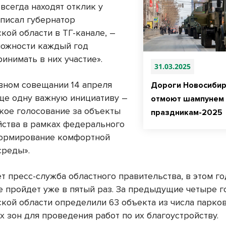
всегда находят отклик у
аписал губернатор
кой области в ТГ-канале, –
можности каждый год
инимать в них участие».
31.03.2025
вном совещании 14 апреля
Дороги Новосибир
ще одну важную инициативу –
отмоют шампунем 
кое голосование за объекты
праздникам-2025
йства в рамках федерального
ормирование комфортной
среды».
т пресс-служба областного правительства, в этом го
е пройдет уже в пятый раз. За предыдущие четыре г
кой области определили 63 объекта из числа парков
 зон для проведения работ по их благоустройству.