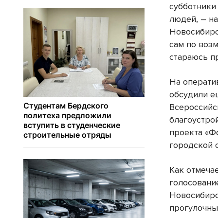
субботники 
людей, – н
Новосибирс
сам по воз
стараюсь пр
На операти
обсудили е
Всероссийс
благоустро
проекта «Ф
городской 
Как отмечае
голосовани
Новосибирс
прогулочных