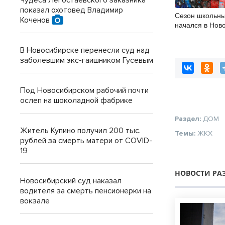
Чудеса Легостаевского заказника
показал охотовед Владимир
Сезон школьны
Коченов
начался в Нов
В Новосибирске перенесли суд над
заболевшим экс-гаишником Гусевым
Под Новосибирском рабочий почти
ослеп на шоколадной фабрике
Раздел:
ДОМ
Житель Купино получил 200 тыс.
Темы:
ЖКХ
рублей за смерть матери от COVID-
19
НОВОСТИ РА
Новосибирский суд наказал
водителя за смерть пенсионерки на
вокзале