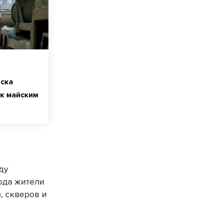
ска
к майским
ду
ода жители
, скверов и