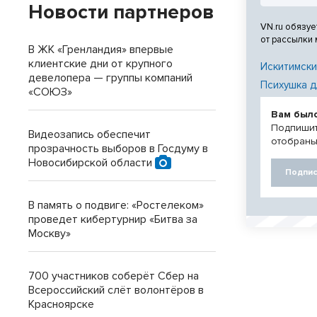
Новости партнеров
VN.ru обязуе
от рассылки
В ЖК «Гренландия» впервые
клиентские дни от крупного
Искитимски
девелопера — группы компаний
Психушка д
«СОЮЗ»
Вам был
Подпишит
Видеозапись обеспечит
отобраны
прозрачность выборов в Госдуму в
Новосибирской области
Подпис
В память о подвиге: «Ростелеком»
проведет кибертурнир «Битва за
Москву»
700 участников соберёт Сбер на
Всероссийский слёт волонтёров в
Красноярске