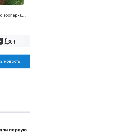
о зоопарка
лет
Дзен
ь новость
дали первую