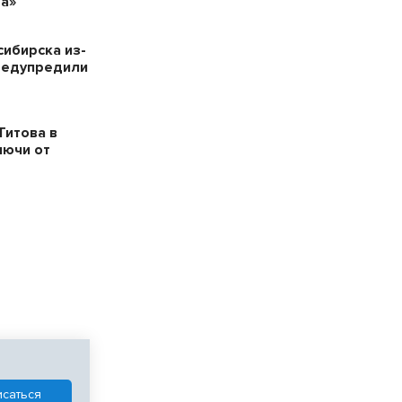
а»
сибирска из-
редупредили
Титова в
лючи от