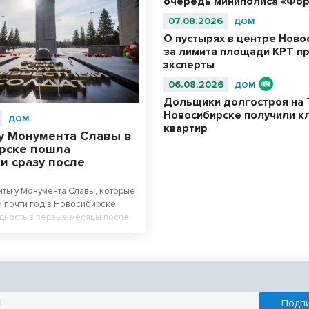
очередь миниполиса «Фор
07.08.2026
ДОМ
О пустырях в центре Ново
за лимита площади КРТ п
эксперты
06.08.2026
ДОМ
Дольщики долгостроя на 
Новосибирске получили к
ДОМ
квартир
у Монумента Славы в
рске пошла
и сразу после
ты у Монумента Славы, которые
 почти год в Новосибирске,
дность в первые месяцы после
абот. Новосибирцы возмущены
м площади перед Вечным огнем.