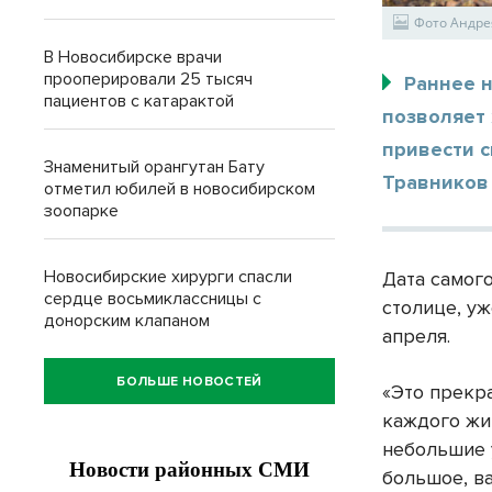
Фото Андре
В Новосибирске врачи
прооперировали 25 тысяч
Раннее 
пациентов с катарактой
позволяет
привести с
Знаменитый орангутан Бату
Травников 
отметил юбилей в новосибирском
зоопарке
Новосибирские хирурги спасли
Дата самог
сердце восьмиклассницы с
столице, уж
донорским клапаном
апреля.
БОЛЬШЕ НОВОСТЕЙ
«Это прекр
каждого жи
небольшие 
большое, в