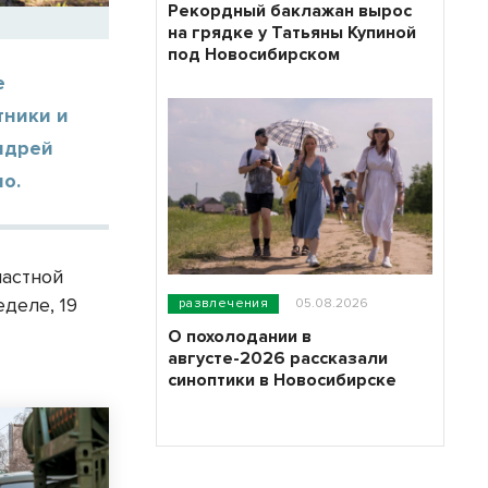
Рекордный баклажан вырос
на грядке у Татьяны Купиной
под Новосибирском
е
тники и
ндрей
о.
ластной
деле, 19
развлечения
05.08.2026
О похолодании в
августе-2026 рассказали
синоптики в Новосибирске