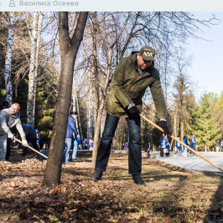
5
Василиса Осеева