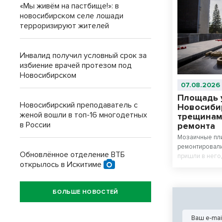
«Мы живём на пастбище!»: в
новосибирском селе лошади
терроризируют жителей
Инвалид получил условный срок за
избиение врачей протезом под
Новосибирском
07.08.2026
Площадь 
Новосибирский преподаватель с
Новосиби
женой вошли в топ-16 многодетных
трещинам
в России
ремонта
Мозаичные пли
ремонтировали
Обновлённое отделение ВТБ
пришли в него
открылось в Искитиме
завершения р
внешним видо
БОЛЬШЕ НОВОСТЕЙ