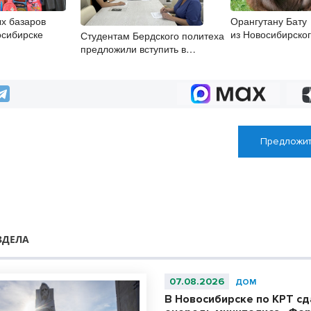
х базаров
Орангутану Бату
осибирске
из Новосибирског
Студентам Бердского политеха
исполнилось 27 
предложили вступить в
студенческие строительные
отряды
Предложит
ЗДЕЛА
07.08.2026
ДОМ
В Новосибирске по КРТ с