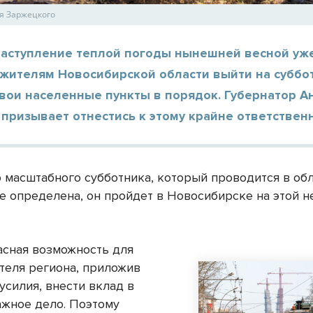
я Заржецкого
наступление теплой погоды нынешней весной уж
 жителям Новосибирской области выйти на суббо
вои населенные пункты в порядок. Губернатор А
призывает отнестись к этому крайне ответственн
о масштабного субботника, который проводится в об
е определена, он пройдет в Новосибирске на этой не
асная возможность для
теля региона, приложив
усилия, внести вклад в
ажное дело. Поэтому