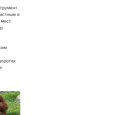
струмент
ластным и
 мест
ор
ким
дорогах
я.