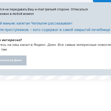
тся не передавать Ваш e-mail третьей стороне. Отписаться
 можно в любой момент
й маньяк: капитан Чеплыгин рассказывает
ля преступников – кого содержат в самой закрытой лечебнице
о интересно?
есь на наш канал в Яндекс. Дзен. Все самые интересные новост
 там.
аться на Дзен