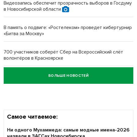
Видеозапись обеспечит прозрачность выборов в Госдуму
в Новосибирской области
Новосибирский преподаватель с женой вошли в топ-16
многодетных в России
В память о подвиге: «Ростелеком» проведет кибертурнир
«Битва за Москву»
Обновлённое отделение ВТБ открылось в Искитиме
700 участников соберёт Сбер на Всероссийский слёт
волонтёров в Красноярске
БОЛЬШЕ НОВОСТЕЙ
Честный выбор: видеонаблюдение обеспечит
объективность результатов ЕДГ в Новосибирской
области
Самое читаемое:
Ни одного Мухаммеда: самые модные имена-2026
назвали в ЗАГСах Новосибирска