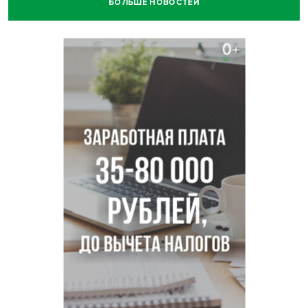
БОЛЬШЕ НОВОСТЕЙ
Транспортная прокуратура проверит S7 после инцидента
в аэропорту Норильска
500 литров ухи сварили новосибирцам на
Бугринском пляже
Под Новосибирском двое пострадали в ДТП с
перевернувшейся «ГАЗелью»
Легендарный хоккеист Тарасенко вернулся к брату в
Новосибирск