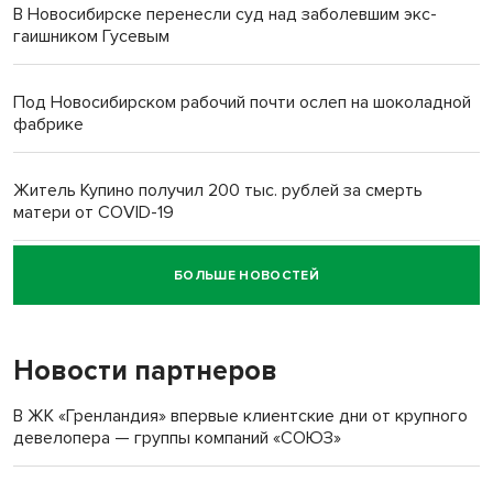
В Новосибирске перенесли суд над заболевшим экс-
гаишником Гусевым
Под Новосибирском рабочий почти ослеп на шоколадной
фабрике
Житель Купино получил 200 тыс. рублей за смерть
матери от COVID-19
БОЛЬШЕ НОВОСТЕЙ
Новосибирский суд наказал водителя за смерть
пенсионерки на вокзале
Новости партнеров
«Мы живём на пастбище!»: в новосибирском селе лошади
терроризируют жителей
В ЖК «Гренландия» впервые клиентские дни от крупного
девелопера — группы компаний «СОЮЗ»
Инвалид получил условный срок за избиение врачей
протезом под Новосибирском