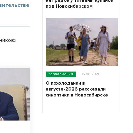
на грядке у Татьяны Купиной
вительстве
под Новосибирском
ников»
развлечения
05.08.2026
О похолодании в
августе-2026 рассказали
синоптики в Новосибирске