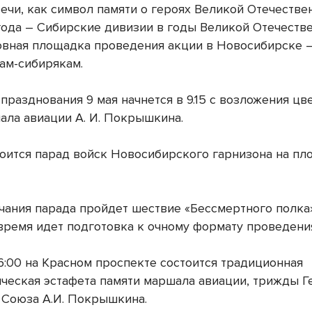
ечи, как символ памяти о героях Великой Отечестве
года – Сибирские дивизии в годы Великой Отечеств
овная площадка проведения акции в Новосибирске 
ам-сибирякам.
разднования 9 мая начнется в 9.15 с возложения цв
ала авиации А. И. Покрышкина.
стоится парад войск Новосибирского гарнизона на п
чания парада пройдет шествие «Бессмертного полка»
время идет подготовка к очному формату проведени
16:00 на Красном проспекте состоится традиционная
ическая эстафета памяти маршала авиации, трижды Г
 Союза А.И. Покрышкина.