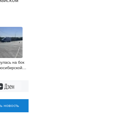
майском
улась на бок
восибирской
Дзен
ь новость