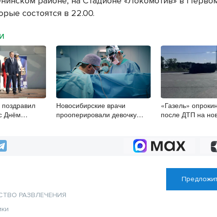
енинском районе, на Стадионе «Локомотив» в Перво
орые состоятся в 22.00.
МИ
 поздравил
Новосибирские врачи
«Газель» опрокин
с Днём
прооперировали девочку
после ДТП на но
а
с многокомпонентным пороком
трассе
сердца
Предложит
СТВО
РАЗВЛЕЧЕНИЯ
ики