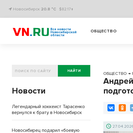
Новосибирск
20.8 °C
$82.17↑
Все новости
ОБЩЕСТВО
Новосибирской
области
НАЙТИ
ОБЩЕСТВО
→
Андрей
Новости
подгот
Легендарный хоккеист Тарасенко
вернулся к брату в Новосибирск
27.04.202
Новосибирец подарил «боевую