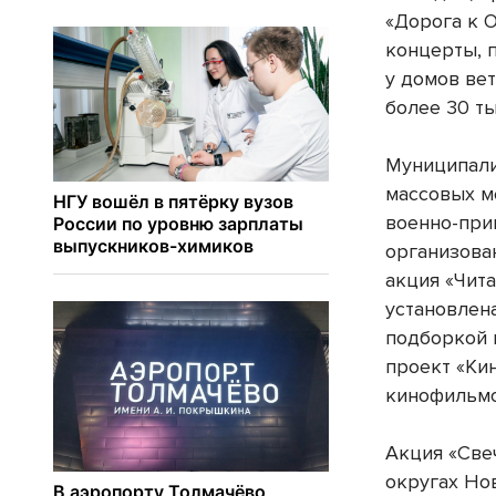
«Дорога к 
концерты, 
у домов ве
более 30 т
Муниципали
массовых м
военно-при
организова
акция «Чит
установлен
подборкой 
проект «Ки
кинофильмо
Акция «Све
округах Но