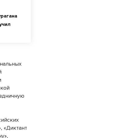
урагана
учил
ональных
й
и
икой
аздничную
сийских
», «Диктант
у»,