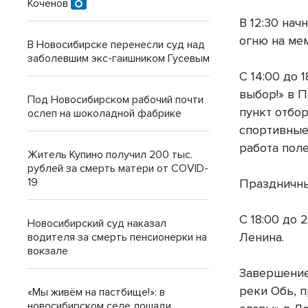
Коченов
В 12:30 на
огню на ме
В Новосибирске перенесли суд над
заболевшим экс-гаишником Гусевым
С 14:00 до 
выбор!» в 
Под Новосибирском рабочий почти
пункт отбор
ослеп на шоколадной фабрике
спортивные
работа поле
Житель Купино получил 200 тыс.
рублей за смерть матери от COVID-
19
Праздничны
С 18:00 до
Новосибирский суд наказал
Ленина.
водителя за смерть пенсионерки на
вокзале
Завершение
реки Обь, 
«Мы живём на пастбище!»: в
новосибирском селе лошади