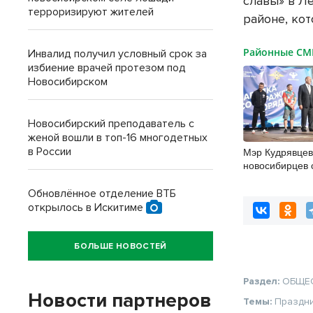
славы» в Л
терроризируют жителей
районе, кот
Районные С
Инвалид получил условный срок за
избиение врачей протезом под
Новосибирском
Новосибирский преподаватель с
женой вошли в топ-16 многодетных
в России
Мэр Кудрявцев
новосибирцев 
физкультурник
Обновлённое отделение ВТБ
открылось в Искитиме
БОЛЬШЕ НОВОСТЕЙ
Раздел:
ОБЩЕ
Новости партнеров
Темы:
Праздн