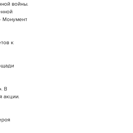
нной войны.
енной
– Монумент
етов к
лощади
. В
я акции.
ероя