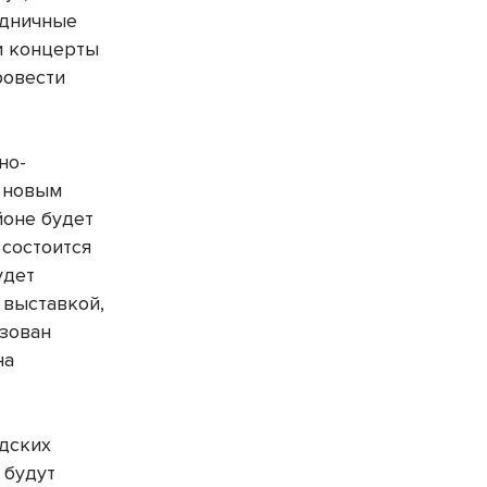
здничные
и концерты
ровести
но-
о новым
йоне будет
 состоится
удет
 выставкой,
изован
на
одских
 будут