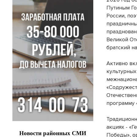
Путиным Го
России, поэ
праздничны
празднован
Великой От
братский н
Активно вк
культурных
межнациона
«Содружест
Отечествен
программу «
Традиционн
акциях - «Г
Победы», о