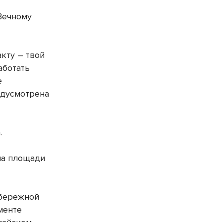
 Вечному
акту – твой
аботать
е
едусмотрена
.
 на площади
абережной
менте