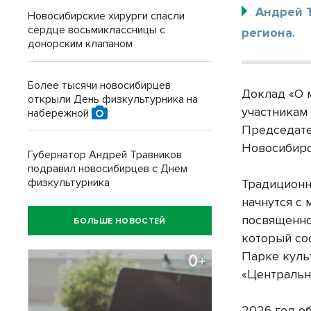
Андрей 
Новосибирские хирурги спасли
сердце восьмиклассницы с
региона.
донорским клапаном
Более тысячи новосибирцев
Доклад «О 
открыли День физкультурника на
участникам
набережной
Председате
Новосибирс
Губернатор Андрей Травников
подравил новосибирцев с Днем
физкультурника
Традиционн
начнутся с 
посвященно
БОЛЬШЕ НОВОСТЕЙ
который сос
Парке куль
«Центральн
2026 год о