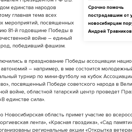
дом единства народов
Срочно помочь
тому главная тема всех
пострадавшим от 
х мероприятий, посвященных
новосибирцам пор
ию 81-й годовщине Победы в
Андрей Травников
ечественной войне – единый
арод, победивший фашизм.
лючились в празднование Победы ассоциации наци
 автономий – например, в мае состоится молодежны
льный турнир по мини-футболу на кубок Ассоциаци
во», посвященный Победе советского народа в Вел
ной войне, областной татарский центр проведет Пр
В единстве сила».
о Новосибирская область примет участие во всерос
еоргиевская лента», «Красная гвоздика», «Сад памяти
рганизованы региональные акции «Открытка ветеран