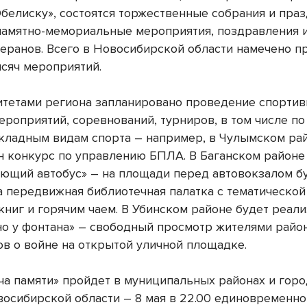
Обелиску», состоятся торжественные собрания и пра
памятно-мемориальные мероприятия, поздравления 
теранов. Всего в Новосибирской области намечено п
ысяч мероприятий.
тетами региона запланировано проведение спортив
ероприятий, соревнований, турниров, в том числе п
кладным видам спорта – например, в Чулымском ра
н конкурс по управлению БПЛА. В Баганском районе
ающий автобус» – на площади перед автовокзалом б
а передвижная библиотечная палатка с тематической
книг и горячим чаем. В Убинском районе будет реал
но у фонтана» – свободный просмотр жителями райо
в о войне на открытой уличной площадке.
ча памяти» пройдет в муниципальных районах и гор
восибирской области – 8 мая в 22.00 единовременно