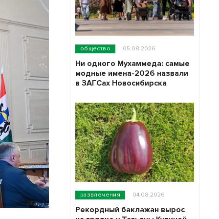
общество
05.08.2026
Ни одного Мухаммеда: самые
модные имена-2026 назвали
в ЗАГСах Новосибирска
развлечения
04.08.2026
Рекордный баклажан вырос