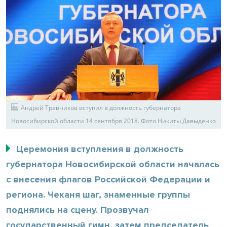
Андрей Травников вступил в должность губернатора
Новосибирской области 14 сентября 2018. Фото Никиты Давыденко
Церемония вступления в должность
губернатора Новосибирской области началась
с внесения флагов Российской Федерации и
региона. Чеканя шаг, знаменные группы
поднялись на сцену. Прозвучал
государственный гимн, затем председатель