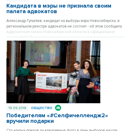
Кандидата в мэры не признала своим
палата адвокатов
Александр Гультяев, кандидат на выборы мэра Новосибирска, в
региональном реестре адвокатов не состоит - об этом сообщила
Адвокатская палата Новосибирской области в официальном
письме СМИ. Горизбирком не видит причин усомниться в
сведениях о месте работы кандидата. Страсти выборной гонки
продолжают накаляться.
19.09.2018
ОБЩЕСТВО
Победителям «#Селфичеллендж2»
вручили подарки
Сто крутых призов за креативные фото в день выборов нашли