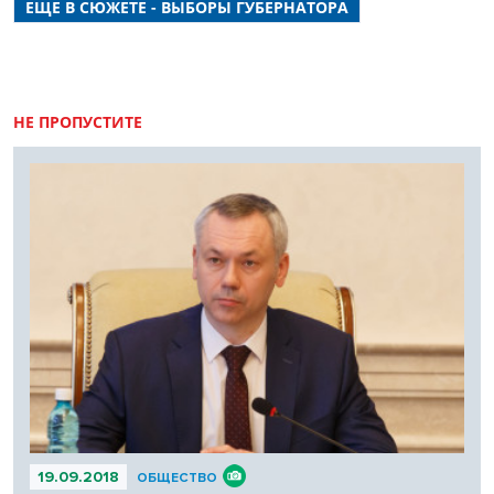
известные политики, представители региональной и
ЕЩЕ В СЮЖЕТЕ - ВЫБОРЫ ГУБЕРНАТОРА
федеральной власти, бизнесмены, лидеры общественных
объединений, религиозных организаций.
НЕ ПРОПУСТИТЕ
19.09.2018
ОБЩЕСТВО