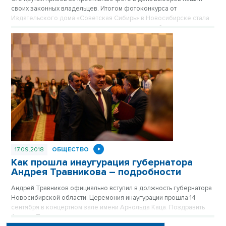
своих законных владельцев. Итогом фотоконкурса от
Издательского дома «Советская Сибирь» в Новосибирске стала
церемония вручения подарков за творчество, обаяние и
изобретательность. Победители раскрыли секреты, как им
удалось покорить фотографиями сердца жюри.
17.09.2018
ОБЩЕСТВО
Как прошла инаугурация губернатора
Андрея Травникова – подробности
Андрей Травников официально вступил в должность губернатора
Новосибирской области. Церемония инаугурации прошла 14
сентября в концертном зале имени Арнольда Каца. Поздравить
Андрея Травникова со вступлением в должность пришли