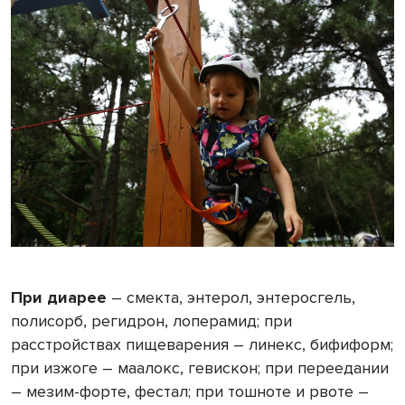
При диарее
– смекта, энтерол, энтеросгель,
полисорб, регидрон, лоперамид; при
расстройствах пищеварения – линекс, бифиформ;
при изжоге – маалокс, гевискон; при переедании
– мезим-форте, фестал; при тошноте и рвоте –