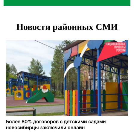
Африканский врач поразил новосибирцев в травмпункте
Академгородка
Покрытие рулежных дорожек обновили в аэропорту
Толмачево по нацпроекту
В Новосибирске зафиксирован рост заболеваемости
энтеровирусной инфекцией
В Новосибирске осудили внука за продажу дедова ружья
псевдо-мигранту