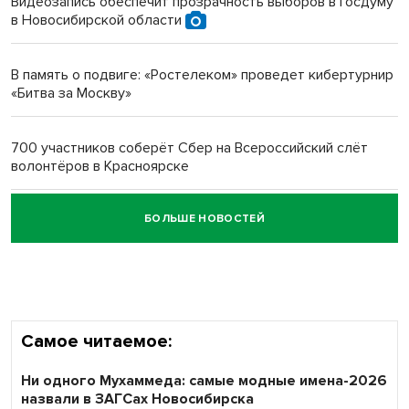
Видеозапись обеспечит прозрачность выборов в Госдуму
в Новосибирской области
Новосибирский преподаватель с женой вошли в топ-16
многодетных в России
В память о подвиге: «Ростелеком» проведет кибертурнир
«Битва за Москву»
Обновлённое отделение ВТБ открылось в Искитиме
700 участников соберёт Сбер на Всероссийский слёт
волонтёров в Красноярске
БОЛЬШЕ НОВОСТЕЙ
Честный выбор: видеонаблюдение обеспечит
объективность результатов ЕДГ в Новосибирской
области
Самое читаемое:
Ни одного Мухаммеда: самые модные имена-2026
назвали в ЗАГСах Новосибирска