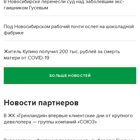
В Новосибирске перенесли суд над заболевшим экс-
гаишником Гусевым
Под Новосибирском рабочий почти ослеп на шоколадной
фабрике
Житель Купино получил 200 тыс. рублей за смерть
матери от COVID-19
БОЛЬШЕ НОВОСТЕЙ
Новосибирский суд наказал водителя за смерть
пенсионерки на вокзале
Новости партнеров
«Мы живём на пастбище!»: в новосибирском селе лошади
терроризируют жителей
В ЖК «Гренландия» впервые клиентские дни от крупного
девелопера — группы компаний «СОЮЗ»
Инвалид получил условный срок за избиение врачей
протезом под Новосибирском