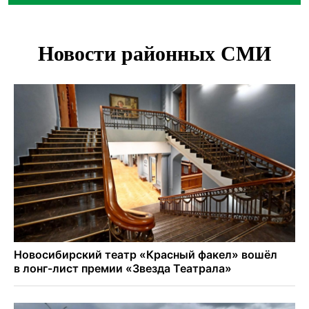
В Новосибирске зафиксирован рост заболеваемости
энтеровирусной инфекцией
В Новосибирске осудили внука за продажу дедова ружья
псевдо-мигранту
В Новосибирске по КРТ сдали первую очередь
миниполиса «Фора»
О пустырях в центре Новосибирска из-за лимита
площади КРТ предупредили эксперты