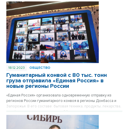
Сирии. В условиях дефицита медикаментов и под звуки канонады
она продолжала принимать роды и проводить сложнейшие
операции, доказывая, что жизнь рождается даже там, где идет
война.
18.12.2023
ОБЩЕСТВО
Гуманитарный конвой с 80 тыс. тонн
груза отправила «Единая Россия» в
новые регионы России
«Единая Россия» организовала одновременную отправку из
регионов России гуманитарного конвоя в регионы Донбасса и
Запорожья. В его составе: бытовая техника, продукты, лекарства,
стройматериалы. всего порядка 80 тыс. тонн груза.