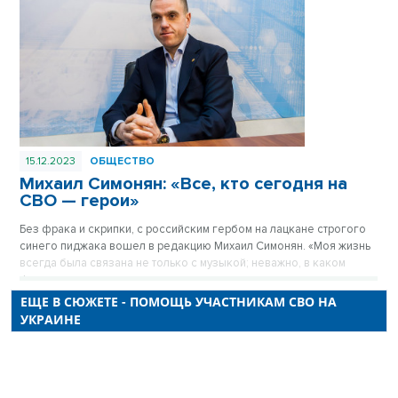
15.12.2023
ОБЩЕСТВО
Михаил Симонян: «Все, кто сегодня на
СВО — герои»
Без фрака и скрипки, с российским гербом на лацкане строгого
синего пиджака вошел в редакцию Михаил Симонян. «Моя жизнь
всегда была связана не только с музыкой; неважно, в каком
формате — волонтера, музыканта, политика или военного —
всегда стремился быть частью той большой работы, которую
ЕЩЕ В СЮЖЕТЕ - ПОМОЩЬ УЧАСТНИКАМ СВО НА
проводит государство».
УКРАИНЕ