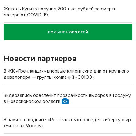
Житель Купино получил 200 тыс. рублей за смерть
матери от COVID-19
БОЛЬШЕ НОВОСТЕЙ
Новосибирский суд наказал водителя за смерть
пенсионерки на вокзале
Новости партнеров
«Мы живём на пастбище!»: в новосибирском селе лошади
терроризируют жителей
В ЖК «Гренландия» впервые клиентские дни от крупного
девелопера — группы компаний «СОЮЗ»
Инвалид получил условный срок за избиение врачей
протезом под Новосибирском
Видеозапись обеспечит прозрачность выборов в Госдуму
в Новосибирской области
Новосибирский преподаватель с женой вошли в топ-16
многодетных в России
В память о подвиге: «Ростелеком» проведет кибертурнир
«Битва за Москву»
Обновлённое отделение ВТБ открылось в Искитиме