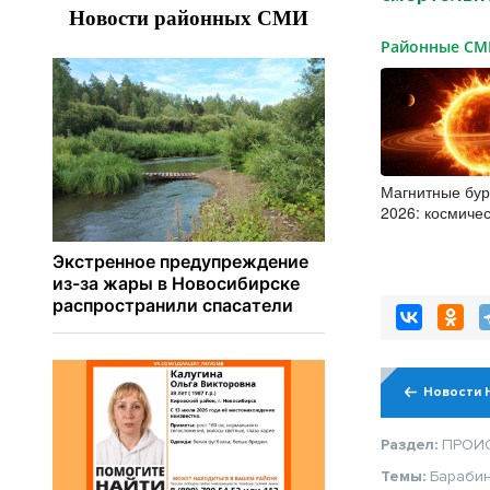
Районные С
Магнитные бур
2026: космиче
успокоилась
Новости 
Раздел:
ПРОИ
Темы:
Барабин