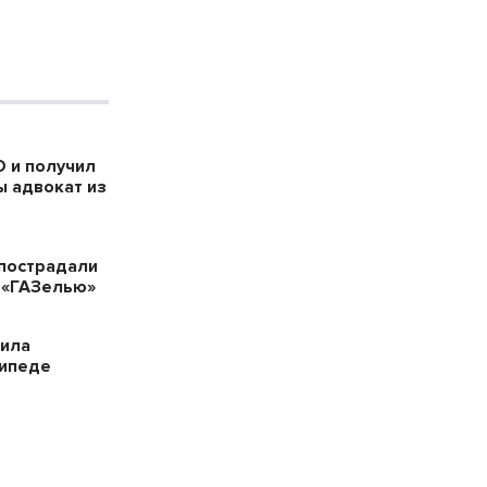
 и получил
ы адвокат из
пострадали
 «ГАЗелью»
била
сипеде