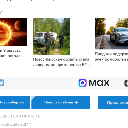
МИ
и 9 августа
Продажи подерж
ская погода
Новосибирская область стала
электромобилей 
лидером по применению БПЛА
Новосибирской об
в природоохранном контроле
второй месяц
Предложит
Новосибирска
Новости района
СШЕСТВИЯ
ОБЛАСТЬ
ский район
ДТП