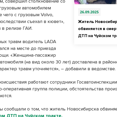
м, совершил столкновение со
грузовым автомобилем
26.09.2025
ле чего с грузовым Volvo,
последствии съехал в кювет»,
Житель Новосибир
 в релизе ГАИ.
обвиняется в сме
ДТП на Чуйском тр
ных травм водитель LADA
чался на месте до приезда
ощи. «Женщина-пассажир
втомобиля (на вид около 30 лет) доставлена в райо
арактер травм уточняется», – добавили в ведомстве.
роисшествия работают сотрудники Госавтоинспекции
о-оперативная группа полиции, обстоятельства про
аются.
ы сообщали о том, что житель Новосибирска обвиня
ом ДТП на Чуйском тракте.