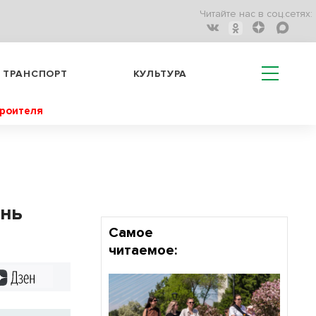
Читайте нас в соц.сетях:
ТРАНСПОРТ
КУЛЬТУРА
троителя
знь
Самое
читаемое:
Дзен