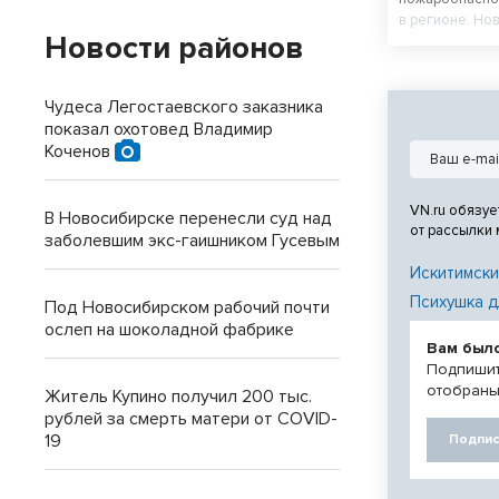
в регионе. Но
Новости районов
меры безопас
Чудеса Легостаевского заказника
показал охотовед Владимир
Коченов
VN.ru обязуе
В Новосибирске перенесли суд над
от рассылки
заболевшим экс-гаишником Гусевым
Искитимски
Психушка д
Под Новосибирском рабочий почти
ослеп на шоколадной фабрике
Вам был
Подпишит
отобраны
Житель Купино получил 200 тыс.
рублей за смерть матери от COVID-
19
Подпис