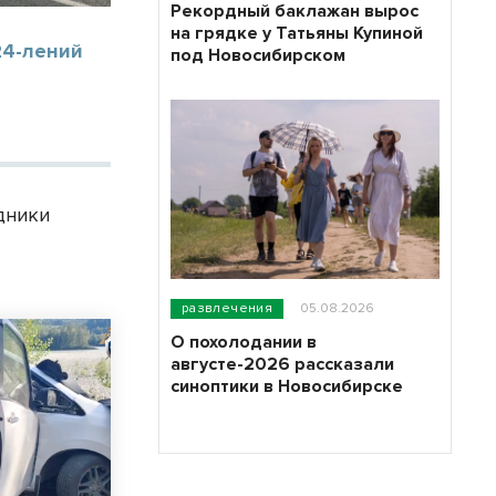
Рекордный баклажан вырос
на грядке у Татьяны Купиной
24-лений
под Новосибирском
а
дники
развлечения
05.08.2026
О похолодании в
августе-2026 рассказали
синоптики в Новосибирске