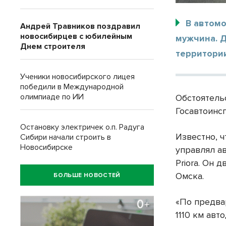
В автомо
Андрей Травников поздравил
новосибирцев с юбилейным
мужчина. Д
Днем строителя
территори
Ученики новосибирского лицея
победили в Международной
олимпиаде по ИИ
Обстоятель
Госавтоинс
Остановку электричек о.п. Радуга
Известно, 
Сибири начали строить в
Новосибирске
управлял а
Priora. Он 
Омска.
БОЛЬШЕ НОВОСТЕЙ
«По предва
1110 км авт