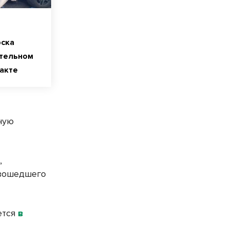
ска
ртельном
акте
нную
,
изошедшего
ется
в