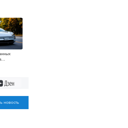
анных
в
ласти растут
Дзен
ь новость