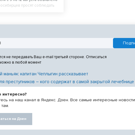
восибирцев просят соблюдать
ности.
тся не передавать Ваш e-mail третьей стороне. Отписаться
 можно в любой момент
й маньяк: капитан Чеплыгин рассказывает
ля преступников – кого содержат в самой закрытой лечебнице
о интересно?
есь на наш канал в Яндекс. Дзен. Все самые интересные новост
 там.
аться на Дзен