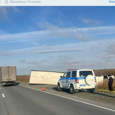
5
Василиса Осеева
Бар