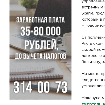
управление
встречным 
Scania, пос
который в 
– говорится
От получен
Priora скон
скорой пом
легкового а
больницу, х
На месте п
следственн
устанавлив
Накануне м
смертельн