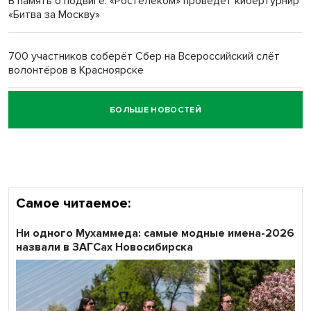
В память о подвиге: «Ростелеком» проведет кибертурнир
«Битва за Москву»
Обновлённое отделение ВТБ открылось в Искитиме
700 участников соберёт Сбер на Всероссийский слёт
волонтёров в Красноярске
БОЛЬШЕ НОВОСТЕЙ
Честный выбор: видеонаблюдение обеспечит
объективность результатов ЕДГ в Новосибирской
области
Самое читаемое:
Ни одного Мухаммеда: самые модные имена-2026
назвали в ЗАГСах Новосибирска