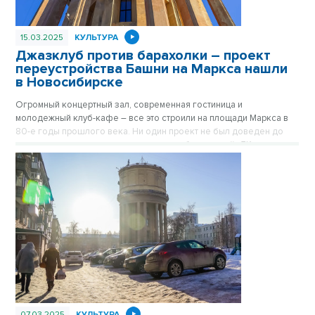
15.03.2025
КУЛЬТУРА
Джазклуб против барахолки – проект
переустройства Башни на Маркса нашли
в Новосибирске
Огромный концертный зал, современная гостиница и
молодежный клуб-кафе – все это строили на площади Маркса в
80-е годы прошлого века. Ни один проект не был доведен до
конца – площадь на долгие годы стала барахолкой, ДК
«Сибсельмаш» и гостиница «Интурист» – долгостроями, а Башня
на Маркса – бандитским притоном. Проект альтернативного
будущего самой культовой башни Новосибирска показали VN.ru
в городском архиве.
07.03.2025
КУЛЬТУРА