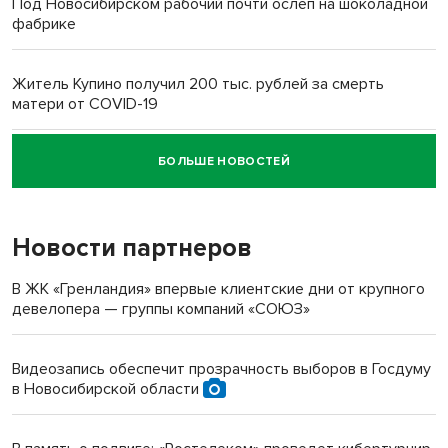
Под Новосибирском рабочий почти ослеп на шоколадной
фабрике
Житель Купино получил 200 тыс. рублей за смерть
матери от COVID-19
БОЛЬШЕ НОВОСТЕЙ
Новосибирский суд наказал водителя за смерть
пенсионерки на вокзале
Новости партнеров
«Мы живём на пастбище!»: в новосибирском селе лошади
терроризируют жителей
В ЖК «Гренландия» впервые клиентские дни от крупного
девелопера — группы компаний «СОЮЗ»
Инвалид получил условный срок за избиение врачей
протезом под Новосибирском
Видеозапись обеспечит прозрачность выборов в Госдуму
в Новосибирской области
Новосибирский преподаватель с женой вошли в топ-16
многодетных в России