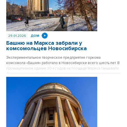
29.01.2026
ДОМ
Башню на Маркса забрали у
комсомольцев Новосибирска
Экспериментальное творческое предприятие горкома
комсомола «Башня» работало в Новосибирске всего шесть лет. В
промышленном здании 30-х годов на площади Маркса танцевали
бальные танцы и брейк-данс, проводили концерты и вечеринки.
Комсомольский эксперимент в старой водопроводной башне
закончился в 1991 году. Тогда сюда пришли братки. О том, как это
было, VN.ru рассказал директор «Башни» Андрей Федотов.