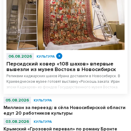
06.08.2026
КУЛЬТУРА
Персидский ковер «108 шахов» впервые
вывезли из музея Востока в Новосибирск
Реликвии каджарских шахов Ирана доставили в Новосибирск. В
Краеведческом музее готовят выставку «Роскошь заката: Иран
эпохи Каджаров» из фондов Государственного музея Востока.
Центральным экспонатом выставки станет персидский ковер,
сотканный для последнего шаха династии – 11-летнего Султан
05.08.2026
КУЛЬТУРА
Ахмад Шаха.
Миллион за переезд: в сёла Новосибирской области
едут 20 работников культуры
03.08.2026
КУЛЬТУРА
Крымский «Грозовой перевал» по роману Бронте