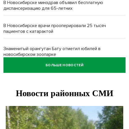
В Новосибирске минздрав объявил бесплатную
диспансеризацию для 65-летних
В Новосибирске врачи прооперировали 25 тысяч
пациентов с катарактой
Знаменитый орангутан Бату отметил юбилей в
новосибирском зоопарке
БОЛЬШЕ НОВОСТЕЙ
Новосибирские хирурги спасли сердце восьмиклассницы
с донорским клапаном
Более тысячи новосибирцев открыли День
физкультурника на набережной
Губернатор Андрей Травников подравил новосибирцев с
Днем физкультурника