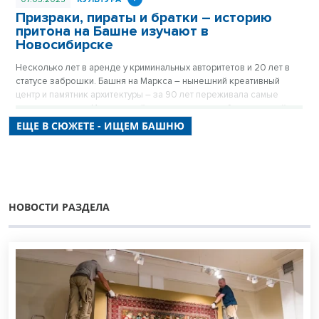
Призраки, пираты и братки – историю
притона на Башне изучают в
Новосибирске
Несколько лет в аренде у криминальных авторитетов и 20 лет в
статусе заброшки. Башня на Маркса – нынешний креативный
центр и памятник архитектуры – за 90 лет переживала самые
разные времена. Истории о тёмных временах и обитателях сейчас
собирают хранители Башни.
ЕЩЕ В СЮЖЕТЕ - ИЩЕМ БАШНЮ
НОВОСТИ РАЗДЕЛА