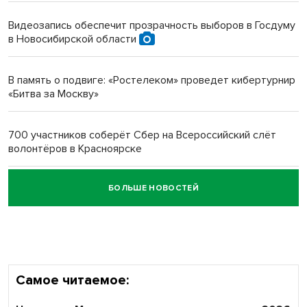
протезом под Новосибирском
Видеозапись обеспечит прозрачность выборов в Госдуму
в Новосибирской области
Новосибирский преподаватель с женой вошли в топ-16
многодетных в России
В память о подвиге: «Ростелеком» проведет кибертурнир
«Битва за Москву»
Обновлённое отделение ВТБ открылось в Искитиме
700 участников соберёт Сбер на Всероссийский слёт
волонтёров в Красноярске
БОЛЬШЕ НОВОСТЕЙ
Честный выбор: видеонаблюдение обеспечит
объективность результатов ЕДГ в Новосибирской
области
Самое читаемое: