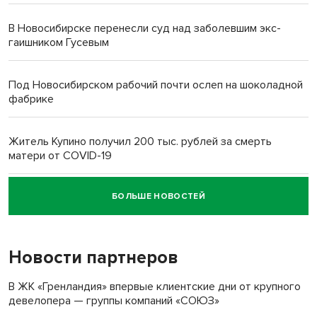
В Новосибирске перенесли суд над заболевшим экс-
гаишником Гусевым
Под Новосибирском рабочий почти ослеп на шоколадной
фабрике
Житель Купино получил 200 тыс. рублей за смерть
матери от COVID-19
БОЛЬШЕ НОВОСТЕЙ
Новосибирский суд наказал водителя за смерть
пенсионерки на вокзале
Новости партнеров
«Мы живём на пастбище!»: в новосибирском селе лошади
терроризируют жителей
В ЖК «Гренландия» впервые клиентские дни от крупного
девелопера — группы компаний «СОЮЗ»
Инвалид получил условный срок за избиение врачей