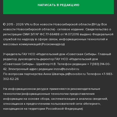
НАПИСАТЬ В РЕДАКЦИЮ
© 2015 - 2026 VN.ru Все новости Новосибирской области (ВН.ру Все
новости Новосибирской области) - сетевое издание. Свидетельство о
регистрации СМИ ЭЛ № ФС 77-66488 от 14.07.2016 выдано Федеральной
службой по надзору в сфере связи, информационных технологий и
массовых коммуникаций (Роскомнадзор)
Учредитель ГАУ НСО «Издательский дом «Советская Сибирь». Главный
редактор, руководитель-директор ГАУ НСО «Издательский дом
«Советская Сибирь» - Шрейтер Н.В. Телефон редакции
+ 7 (383) 314-00-
42
; Электронный адрес редакции
inzov@sovsibir.ru
По вопросам партнерства Анна Швагирь
pr@sovsibir.ru
Телефон
+7-983-
302-62-26
На информационном ресурсе применяются рекомендательные
технологии
(информационные технологии предоставления
информации на основе сбора, систематизации и анализа сведений,
относящихся к предпочтениям пользователей сети «Интернет»,
находящихся на территории Российской Федерации).