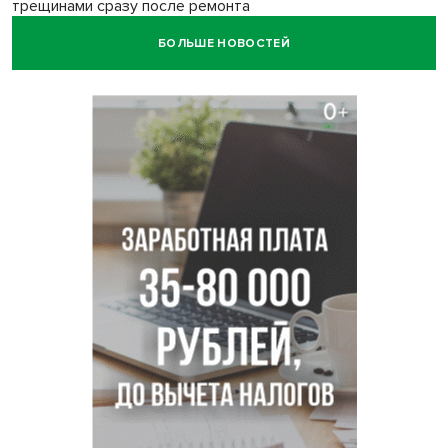
трещинами сразу после ремонта
БОЛЬШЕ НОВОСТЕЙ
Африканский врач поразил новосибирцев в травмпункте
Академгородка
Покрытие рулежных дорожек обновили в аэропорту
Толмачево по нацпроекту
В Новосибирске зафиксирован рост заболеваемости
энтеровирусной инфекцией
В Новосибирске осудили внука за продажу дедова ружья
псевдо-мигранту