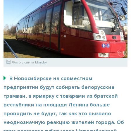
Фото с сайта bkm.by
В Новосибирске на совместном
предприятии будут собирать белорусские
трамваи, а ярмарку с товарами из братской
республики на площади Ленина больше
проводить не будут, так как это вызвало
неоднозначную реакцию жителей города. Об
этом рассказал губернатор Новосибирской