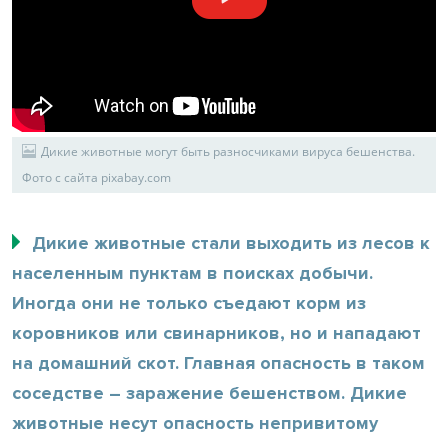
Дикие животные могут быть разносчиками вируса бешенства.
Фото с сайта pixabay.com
Дикие животные стали выходить из лесов к
населенным пунктам в поисках добычи.
Иногда они не только съедают корм из
коровников или свинарников, но и нападают
на домашний скот. Главная опасность в таком
соседстве – заражение бешенством. Дикие
животные несут опасность непривитому