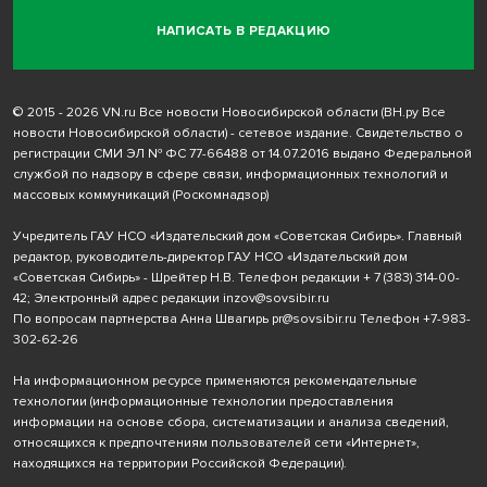
НАПИСАТЬ В РЕДАКЦИЮ
© 2015 - 2026 VN.ru Все новости Новосибирской области (ВН.ру Все
новости Новосибирской области) - сетевое издание. Свидетельство о
регистрации СМИ ЭЛ № ФС 77-66488 от 14.07.2016 выдано Федеральной
службой по надзору в сфере связи, информационных технологий и
массовых коммуникаций (Роскомнадзор)
Учредитель ГАУ НСО «Издательский дом «Советская Сибирь». Главный
редактор, руководитель-директор ГАУ НСО «Издательский дом
«Советская Сибирь» - Шрейтер Н.В. Телефон редакции
+ 7 (383) 314-00-
42
; Электронный адрес редакции
inzov@sovsibir.ru
По вопросам партнерства Анна Швагирь
pr@sovsibir.ru
Телефон
+7-983-
302-62-26
На информационном ресурсе применяются рекомендательные
технологии
(информационные технологии предоставления
информации на основе сбора, систематизации и анализа сведений,
относящихся к предпочтениям пользователей сети «Интернет»,
находящихся на территории Российской Федерации).