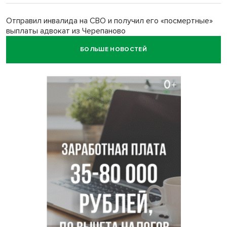
Отправил инвалида на СВО и получил его «посмертные»
выплаты адвокат из Черепаново
БОЛЬШЕ НОВОСТЕЙ
Андрей Травников поздравил новосибирцев с
юбилейным Днем строителя
Ученики новосибирского лицея победили в
Международной олимпиаде по ИИ
Остановку электричек о.п. Радуга Сибири начали строить
в Новосибирске
Транспортная прокуратура проверит S7 после инцидента
в аэропорту Норильска