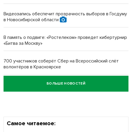
Инвалид получил условный срок за избиение врачей
протезом под Новосибирском
Видеозапись обеспечит прозрачность выборов в Госдуму
в Новосибирской области
Новосибирский преподаватель с женой вошли в топ-16
многодетных в России
В память о подвиге: «Ростелеком» проведет кибертурнир
«Битва за Москву»
Обновлённое отделение ВТБ открылось в Искитиме
700 участников соберёт Сбер на Всероссийский слёт
волонтёров в Красноярске
БОЛЬШЕ НОВОСТЕЙ
Честный выбор: видеонаблюдение обеспечит
объективность результатов ЕДГ в Новосибирской
области
Самое читаемое: