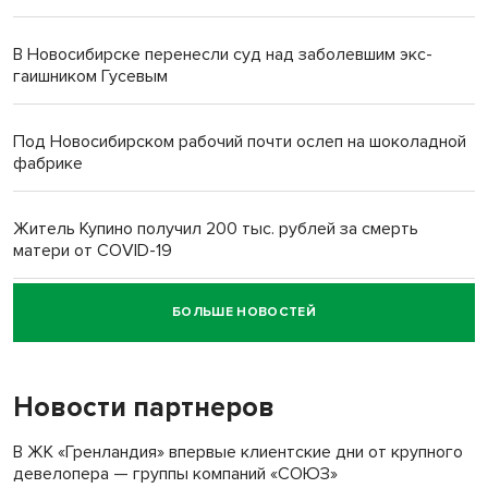
В Новосибирске перенесли суд над заболевшим экс-
гаишником Гусевым
Под Новосибирском рабочий почти ослеп на шоколадной
фабрике
Житель Купино получил 200 тыс. рублей за смерть
матери от COVID-19
БОЛЬШЕ НОВОСТЕЙ
Новосибирский суд наказал водителя за смерть
пенсионерки на вокзале
Новости партнеров
«Мы живём на пастбище!»: в новосибирском селе лошади
терроризируют жителей
В ЖК «Гренландия» впервые клиентские дни от крупного
девелопера — группы компаний «СОЮЗ»