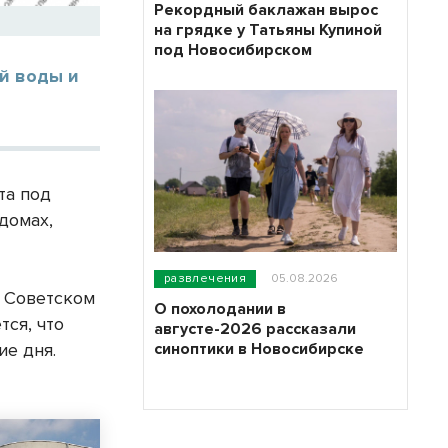
Рекордный баклажан вырос
на грядке у Татьяны Купиной
под Новосибирском
й воды и
та под
домах,
развлечения
05.08.2026
, Советском
О похолодании в
тся, что
августе-2026 рассказали
синоптики в Новосибирске
ие дня.