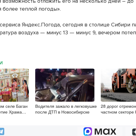
я возможность отложить его на несколько дней – до
я более теплой погоды».
сервиса Яндекс.Погода, сегодня в столице Сибири п
ратура воздуха — минус 13 — минус 9, вечером поте
МИ
ом селе Баган
Водителя зажало в легковушке
28 дорог отремон
етие Храма
после ДТП в Новосибирске
частном секторе
 и Глеба
в 2026 году