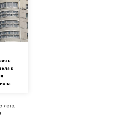
рия в
вела к
ия
гиона
 лета,
я