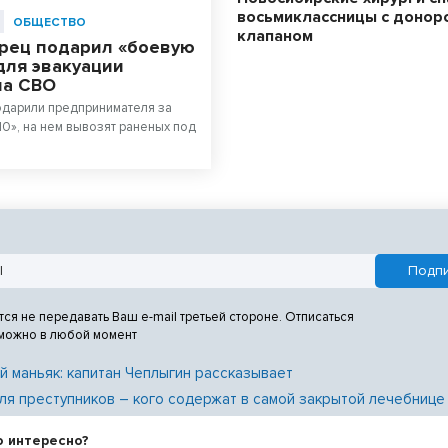
восьмиклассницы с донор
ОБЩЕСТВО
клапаном
рец подарил «боевую
для эвакуации
на СВО
одарили предпринимателя за
10», на нем вывозят раненых под
тся не передавать Ваш e-mail третьей стороне. Отписаться
 можно в любой момент
й маньяк: капитан Чеплыгин рассказывает
ля преступников – кого содержат в самой закрытой лечебнице
о интересно?