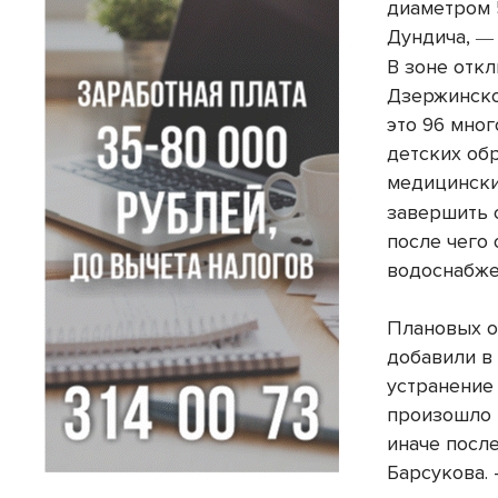
диаметром 
Дундича,
—
В зоне отк
Дзержинско
это 96 мно
детских об
медицинск
завершить с
после чего 
водоснабже
Плановых о
добавили в
устранение
произошло 
иначе посл
Барсукова.