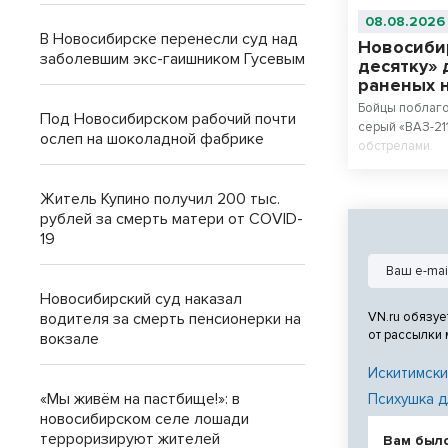
08.08.2026
В Новосибирске перенесли суд над
Новосиби
заболевшим экс-гаишником Гусевым
десятку» 
раненых 
Бойцы поблаг
Под Новосибирском рабочий почти
серый «ВАЗ-21
ослеп на шоколадной фабрике
обстрелами.
Житель Купино получил 200 тыс.
рублей за смерть матери от COVID-
19
Новосибирский суд наказал
водителя за смерть пенсионерки на
VN.ru обязуе
от рассылки
вокзале
Искитимски
«Мы живём на пастбище!»: в
Психушка д
новосибирском селе лошади
терроризируют жителей
Вам был