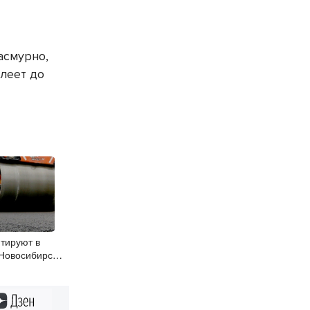
асмурно,
плеет до
тируют в
 Новосибирска
Дзен