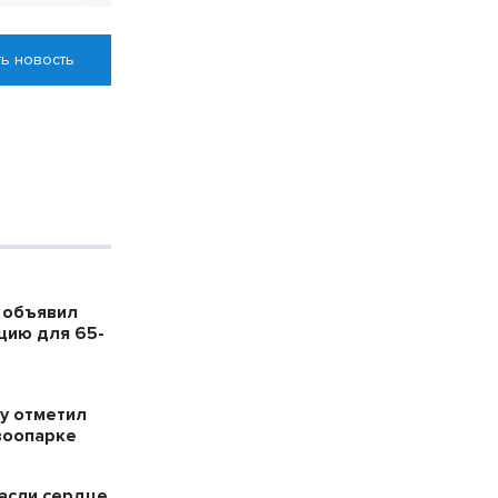
ь новость
 объявил
цию для 65-
у отметил
зоопарке
пасли сердце