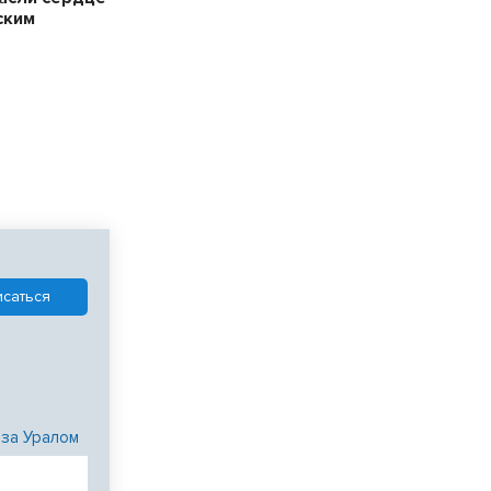
ским
 за Уралом