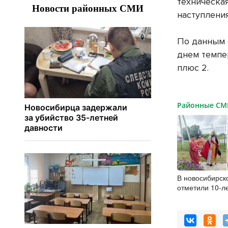
техническа
наступлени
По данным 
днем темпе
плюс 2.
Районные С
В новосибирск
отметили 10-л
святых Бориса