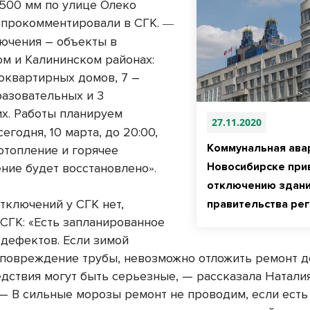
500 мм по улице Олеко
прокомментировали в СГК.
—
лючения – объекты в
м и Калининском районах:
гоквартирных домов, 7 –
разовательных и 3
их.
Работы планируем
27.11.2020
егодня, 10 марта, до 20:00,
Коммунальная ава
отопление и горячее
Новосибирске при
ние будет восстановлено
.
»
отключению здан
тключений у СГК нет,
правительства ре
 СГК: «Есть запланированное
 дефектов. Если зимой
повреждение трубы, невозможно отложить ремонт до
едствия могут быть серьезные, — рассказала Натали
 — В сильные морозы ремонт не проводим, если есть