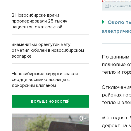
Скриншот htt
В Новосибирске врачи
прооперировали 25 тысяч
Около т
пациентов с катарактой
электричес
Знаменитый орангутан Бату
отметил юбилей в новосибирском
зоопарке
По данным 
плановые о
тепло и гор
Новосибирские хирурги спасли
сердце восьмиклассницы с
донорским клапаном
Отключения
районах го
тепло и эл
БОЛЬШЕ НОВОСТЕЙ
Сегодня с 
«
дефект на 