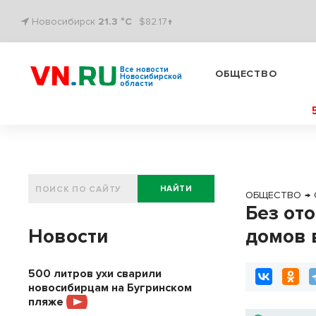
Новосибирск
21.3 °C
$82.17↑
Все новости
ОБЩЕСТВО
Новосибирской
области
НАЙТИ
ОБЩЕСТВО
→
Без от
Новости
домов 
500 литров ухи сварили
новосибирцам на Бугринском
пляже