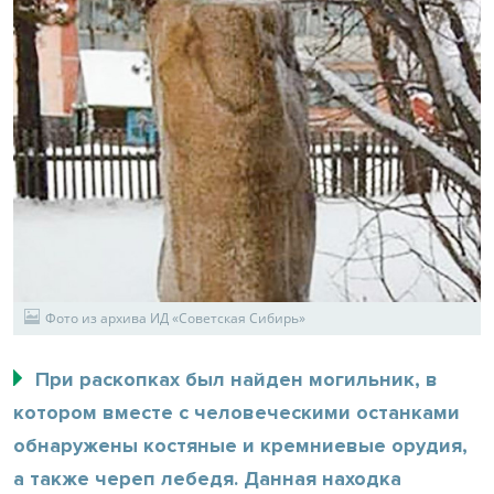
Фото из архива ИД «Советская Сибирь»
При раскопках был найден могильник, в
котором вместе с человеческими останками
обнаружены костяные и кремниевые орудия,
а также череп лебедя. Данная находка