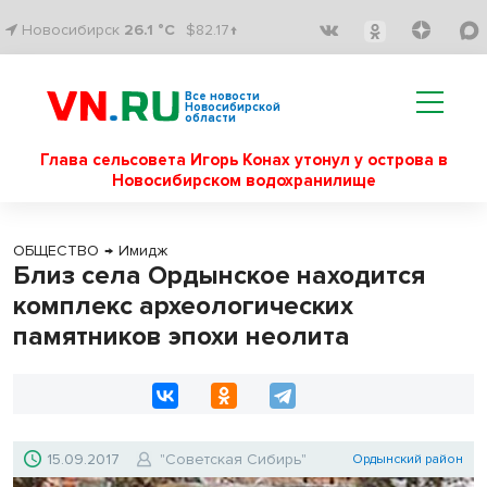
Новосибирск
26.1 °C
$82.17↑
Все новости
Новосибирской
области
Глава сельсовета Игорь Конах утонул у острова в
Новосибирском водохранилище
ОБЩЕСТВО
→
Имидж
Близ села Ордынское находится
комплекс археологических
памятников эпохи неолита
15.09.2017
"Советская Сибирь"
Ордынский район