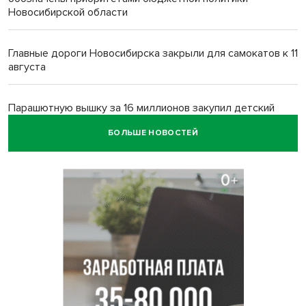
Новосибирской области
Главные дороги Новосибирска закрыли для самокатов к 11
августа
Парашютную вышку за 16 миллионов закупил детский
лагерь под Новосибирском
БОЛЬШЕ НОВОСТЕЙ
Заборы на площади Маркса сносят для новой зоны
отдыха в Новосибирске
Глава сельсовета Игорь Конах утонул у острова в
Новосибирском водохранилище
Сибирские пенсионеры накопили в банках рекордные 4,2
млрд рублей