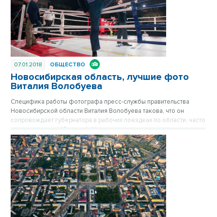
07.01.2018
ОБЩЕСТВО
Новосибирская область, лучшие фото
Виталия Волобуева
Специфика работы фотографа пресс-службы правительства
Новосибирской области Виталия Волобуева такова, что он
сопровождает губернатора в рабочих поездках по области, часто
снимает визиты VIP-гостей. Уникальные портреты чиновников
федерального масштаба и другие лучшие фото Виталия
Волобуева мы публикуем в цикле мини-фотовыставок,
посвященных 80-летию Новосибирской области. Публикуется
повторно в цикле «Лучшие материалы VN.RU за 2017 год».