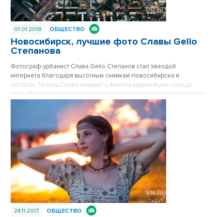
01.01.2018
ОБЩЕСТВО
Новосибирск, лучшие фото Славы Gelio
Степанова
Фотограф-урбанист Слава Gelio Степанов стал звездой
интернета благодаря высотным снимкам Новосибирска и
области. Теперь Слава снимает с высоты крупнейшие города
мира. Для публикации в цикле «Новосибирск, лучшие фото»
Слава предоставил сайту VN.ru свои работы разных лет, а также
рассказал историю каждого снимка и как ради удачного кадра
ему приходится по полгода переписываться с городскими
службами. Публикуется повторно в цикле «Лучшие материалы
VN.RU за 2017 год».
24.11.2017
ОБЩЕСТВО