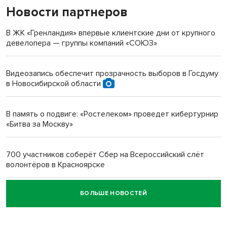
Новости партнеров
«Мы живём на пастбище!»: в новосибирском селе лошади
терроризируют жителей
В ЖК «Гренландия» впервые клиентские дни от крупного
девелопера — группы компаний «СОЮЗ»
Инвалид получил условный срок за избиение врачей
протезом под Новосибирском
Видеозапись обеспечит прозрачность выборов в Госдуму
в Новосибирской области
Новосибирский преподаватель с женой вошли в топ-16
многодетных в России
В память о подвиге: «Ростелеком» проведет кибертурнир
«Битва за Москву»
Обновлённое отделение ВТБ открылось в Искитиме
700 участников соберёт Сбер на Всероссийский слёт
волонтёров в Красноярске
БОЛЬШЕ НОВОСТЕЙ
Честный выбор: видеонаблюдение обеспечит
объективность результатов ЕДГ в Новосибирской
области