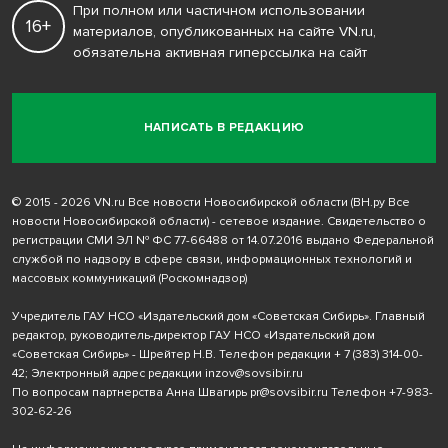
При полном или частичном использовании
16+
материалов, опубликованных на сайте VN.ru,
обязательна активная гиперссылка на сайт
НАПИСАТЬ В РЕДАКЦИЮ
© 2015 - 2026 VN.ru Все новости Новосибирской области (ВН.ру Все
новости Новосибирской области) - сетевое издание. Свидетельство о
регистрации СМИ ЭЛ № ФС 77-66488 от 14.07.2016 выдано Федеральной
службой по надзору в сфере связи, информационных технологий и
массовых коммуникаций (Роскомнадзор)
Учредитель ГАУ НСО «Издательский дом «Советская Сибирь». Главный
редактор, руководитель-директор ГАУ НСО «Издательский дом
«Советская Сибирь» - Шрейтер Н.В. Телефон редакции
+ 7 (383) 314-00-
42
; Электронный адрес редакции
inzov@sovsibir.ru
По вопросам партнерства Анна Швагирь
pr@sovsibir.ru
Телефон
+7-983-
302-62-26