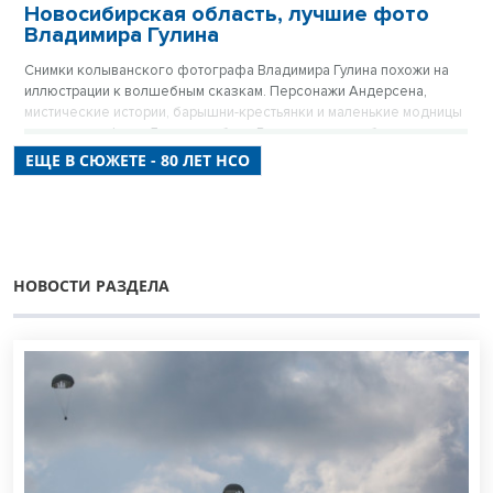
Новосибирская область, лучшие фото
Владимира Гулина
Снимки колыванского фотографа Владимира Гулина похожи на
иллюстрации к волшебным сказкам. Персонажи Андерсена,
мистические истории, барышни-крестьянки и маленькие модницы
в маминых туфлях. Лучшие работы Владимира мы публикуем в
цикле мини-фотовыставок, посвященных 80-летию
ЕЩЕ В СЮЖЕТЕ - 80 ЛЕТ НСО
Новосибирской области.
НОВОСТИ РАЗДЕЛА