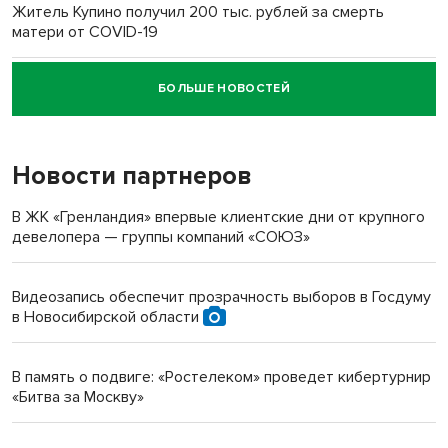
Житель Купино получил 200 тыс. рублей за смерть
матери от COVID-19
БОЛЬШЕ НОВОСТЕЙ
Новосибирский суд наказал водителя за смерть
пенсионерки на вокзале
Новости партнеров
«Мы живём на пастбище!»: в новосибирском селе лошади
терроризируют жителей
В ЖК «Гренландия» впервые клиентские дни от крупного
девелопера — группы компаний «СОЮЗ»
Инвалид получил условный срок за избиение врачей
протезом под Новосибирском
Видеозапись обеспечит прозрачность выборов в Госдуму
в Новосибирской области
Новосибирский преподаватель с женой вошли в топ-16
многодетных в России
В память о подвиге: «Ростелеком» проведет кибертурнир
«Битва за Москву»
Обновлённое отделение ВТБ открылось в Искитиме