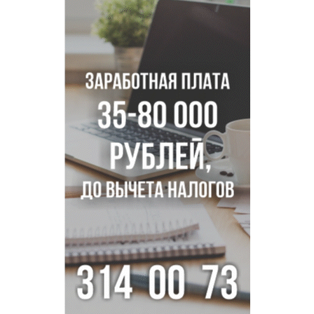
Знаменитый орангутан Бату отметил юбилей в
новосибирском зоопарке
Новосибирские хирурги спасли сердце восьмиклассницы
с донорским клапаном
Более тысячи новосибирцев открыли День
физкультурника на набережной