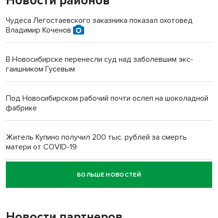
Новости районов
Чудеса Легостаевского заказника показал охотовед
Владимир Коченов
В Новосибирске перенесли суд над заболевшим экс-
гаишником Гусевым
Под Новосибирском рабочий почти ослеп на шоколадной
фабрике
Житель Купино получил 200 тыс. рублей за смерть
матери от COVID-19
БОЛЬШЕ НОВОСТЕЙ
Новосибирский суд наказал водителя за смерть
пенсионерки на вокзале
Новости партнеров
«Мы живём на пастбище!»: в новосибирском селе лошади