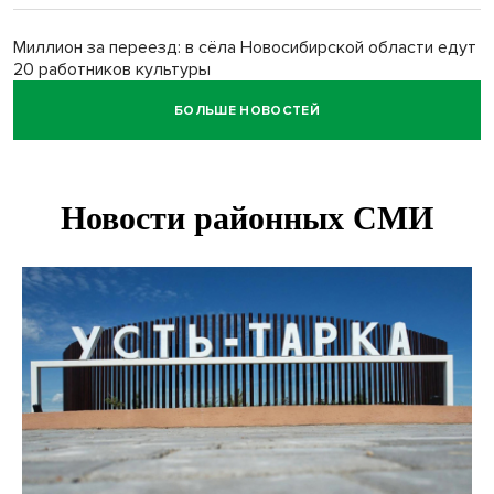
Миллион за переезд: в сёла Новосибирской области едут
20 работников культуры
БОЛЬШЕ НОВОСТЕЙ
О похолодании в августе-2026 рассказали синоптики в
Новосибирске
В Новосибирске минтранс наказал 8 таксистов без
страховки
Андрей Травников поблагодарил новосибирских
строителей за вклад в развитие региона
Новосибирский метрополитен начал ремонт входа на
«Площади Ленина»