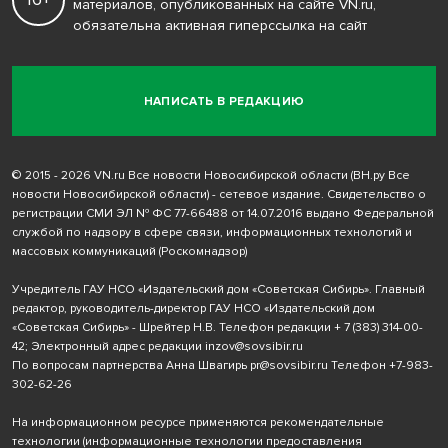
материалов, опубликованных на сайте VN.ru,
обязательна активная гиперссылка на сайт
НАПИСАТЬ В РЕДАКЦИЮ
© 2015 - 2026 VN.ru Все новости Новосибирской области (ВН.ру Все
новости Новосибирской области) - сетевое издание. Свидетельство о
регистрации СМИ ЭЛ № ФС 77-66488 от 14.07.2016 выдано Федеральной
службой по надзору в сфере связи, информационных технологий и
массовых коммуникаций (Роскомнадзор)
Учредитель ГАУ НСО «Издательский дом «Советская Сибирь». Главный
редактор, руководитель-директор ГАУ НСО «Издательский дом
«Советская Сибирь» - Шрейтер Н.В. Телефон редакции
+ 7 (383) 314-00-
42
; Электронный адрес редакции
inzov@sovsibir.ru
По вопросам партнерства Анна Швагирь
pr@sovsibir.ru
Телефон
+7-983-
302-62-26
На информационном ресурсе применяются рекомендательные
технологии
(информационные технологии предоставления