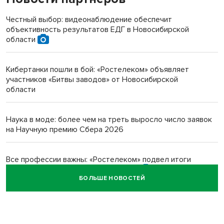
терроризируют жителей
Честный выбор: видеонаблюдение обеспечит
объективность результатов ЕДГ в Новосибирской
Инвалид получил условный срок за избиение врачей
области
протезом под Новосибирском
Кибертанки пошли в бой: «Ростелеком» объявляет
Новосибирский преподаватель с женой вошли в топ-16
участников «Битвы заводов» от Новосибирской
многодетных в России
области
Обновлённое отделение ВТБ открылось в Искитиме
Наука в моде: более чем на треть выросло число заявок
на Научную премию Сбера 2026
Все профессии важны: «Ростелеком» подвел итоги
всероссийского флешмоба #явлияю
БОЛЬШЕ НОВОСТЕЙ
Сибирские пенсионеры говорят «спасибо» интернету