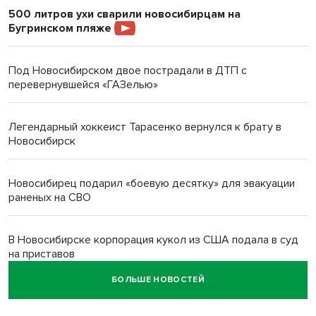
500 литров ухи сварили новосибирцам на
Бугринском пляже
Под Новосибирском двое пострадали в ДТП с
перевернувшейся «ГАЗелью»
Легендарный хоккеист Тарасенко вернулся к брату в
Новосибирск
Новосибирец подарил «боевую десятку» для эвакуации
раненых на СВО
В Новосибирске корпорация кукол из США подала в суд
на приставов
БОЛЬШЕ НОВОСТЕЙ
В Новосибирске минздрав объявил бесплатную
диспансеризацию для 65-летних