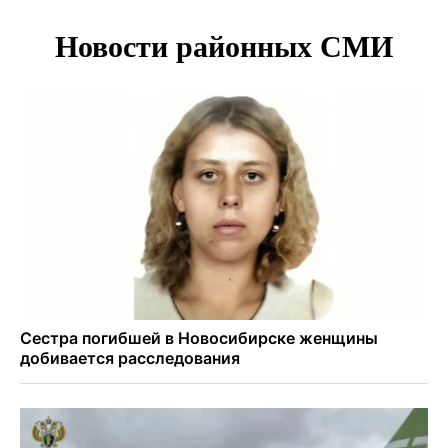
В Новосибирске врачи прооперировали 25 тысяч
пациентов с катарактой
Знаменитый орангутан Бату отметил юбилей в
новосибирском зоопарке
Новосибирские хирурги спасли сердце восьмиклассницы
с донорским клапаном