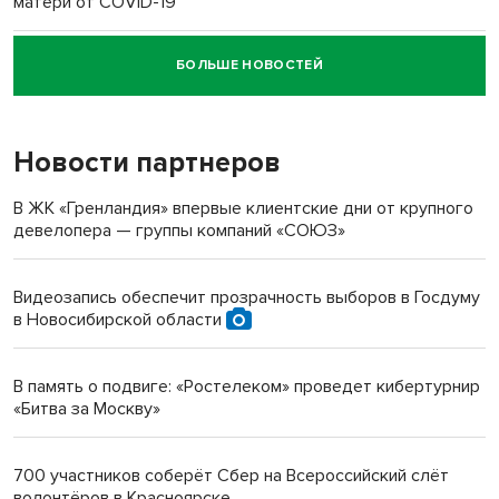
матери от COVID-19
БОЛЬШЕ НОВОСТЕЙ
Новосибирский суд наказал водителя за смерть
пенсионерки на вокзале
Новости партнеров
«Мы живём на пастбище!»: в новосибирском селе лошади
терроризируют жителей
В ЖК «Гренландия» впервые клиентские дни от крупного
девелопера — группы компаний «СОЮЗ»
Инвалид получил условный срок за избиение врачей
протезом под Новосибирском
Видеозапись обеспечит прозрачность выборов в Госдуму
в Новосибирской области
Новосибирский преподаватель с женой вошли в топ-16
многодетных в России
В память о подвиге: «Ростелеком» проведет кибертурнир
«Битва за Москву»
Обновлённое отделение ВТБ открылось в Искитиме
700 участников соберёт Сбер на Всероссийский слёт
волонтёров в Красноярске