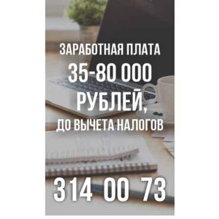
Трех туберкулезников под конвоем доставили в
больницу Новосибирской области
В Новосибирске курьер на велосипеде сломал ребенку
ключицу
Условный срок получил бердский подросток за
мошенничество на 3,5 миллиона