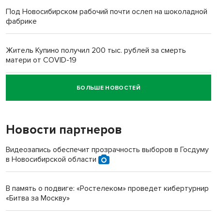
Под Новосибирском рабочий почти ослеп на шоколадной
фабрике
Житель Купино получил 200 тыс. рублей за смерть
матери от COVID-19
БОЛЬШЕ НОВОСТЕЙ
Новосибирский суд наказал водителя за смерть
пенсионерки на вокзале
Новости партнеров
«Мы живём на пастбище!»: в новосибирском селе лошади
терроризируют жителей
Видеозапись обеспечит прозрачность выборов в Госдуму
в Новосибирской области
Инвалид получил условный срок за избиение врачей
протезом под Новосибирском
В память о подвиге: «Ростелеком» проведет кибертурнир
«Битва за Москву»
Новосибирский преподаватель с женой вошли в топ-16
многодетных в России