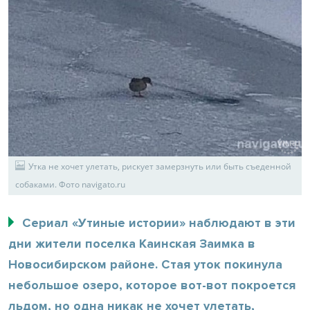
Утка не хочет улетать, рискует замерзнуть или быть съеденной
собаками. Фото navigato.ru
Сериал «Утиные истории» наблюдают в эти
дни жители поселка Каинская Заимка в
Новосибирском районе. Стая уток покинула
небольшое озеро, которое вот-вот покроется
льдом, но одна никак не хочет улетать,