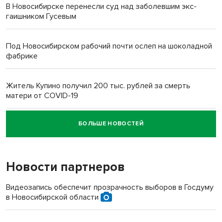
В Новосибирске перенесли суд над заболевшим экс-
гаишником Гусевым
Под Новосибирском рабочий почти ослеп на шоколадной
фабрике
Житель Купино получил 200 тыс. рублей за смерть
матери от COVID-19
БОЛЬШЕ НОВОСТЕЙ
Новосибирский суд наказал водителя за смерть
пенсионерки на вокзале
Новости партнеров
«Мы живём на пастбище!»: в новосибирском селе лошади
терроризируют жителей
Видеозапись обеспечит прозрачность выборов в Госдуму
в Новосибирской области
Инвалид получил условный срок за избиение врачей
протезом под Новосибирском