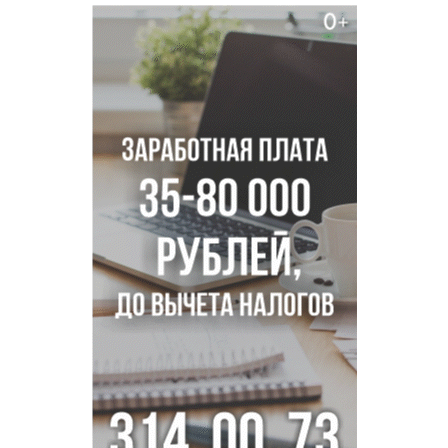
«Мамкиных грабителей» задержали за кражу с
пистолетом в Новосибирске
Царь-томат из Новосибирска побил рекорд России по
весу в 3 кг
В Новосибирской области начинается второй пик
активности клещей