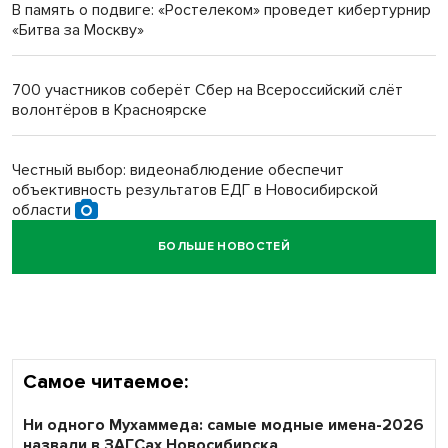
В память о подвиге: «Ростелеком» проведет кибертурнир
«Битва за Москву»
Новосибирский преподаватель с женой вошли в топ-16
многодетных в России
700 участников соберёт Сбер на Всероссийский слёт
волонтёров в Красноярске
Обновлённое отделение ВТБ открылось в Искитиме
Честный выбор: видеонаблюдение обеспечит
объективность результатов ЕДГ в Новосибирской
области
БОЛЬШЕ НОВОСТЕЙ
Кибертанки пошли в бой: «Ростелеком» объявляет
участников «Битвы заводов» от Новосибирской
области
Самое читаемое:
Ни одного Мухаммеда: самые модные имена-2026
назвали в ЗАГСах Новосибирска