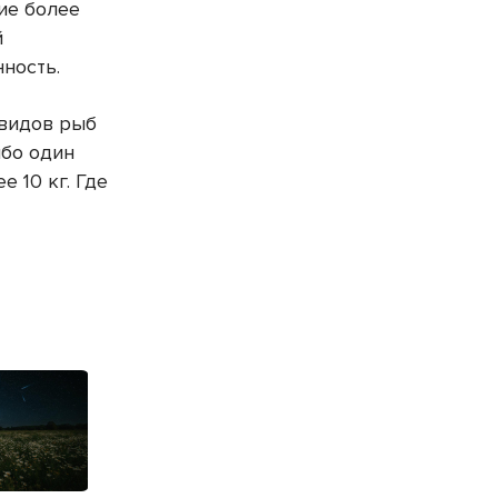
ие более
й
ность.
 видов рыб
ибо один
е 10 кг. Где