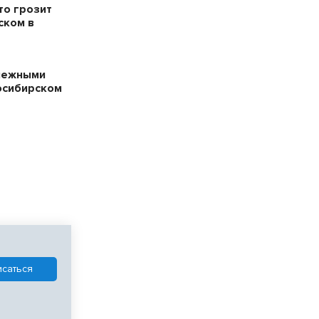
то грозит
ском в
нежными
осибирском