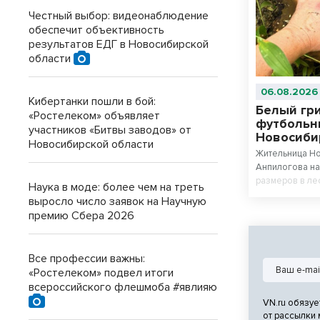
Честный выбор: видеонаблюдение
обеспечит объективность
результатов ЕДГ в Новосибирской
области
06.08.2026
Кибертанки пошли в бой:
Белый гр
«Ростелеком» объявляет
футбольн
участников «Битвы заводов» от
Новосиби
Новосибирской области
Жительница Н
Анпилогова на
размеров в ле
Наука в моде: более чем на треть
Тула. Подробн
выросло число заявок на Научную
охоты поделила
премию Сбера 2026
Все профессии важны:
«Ростелеком» подвел итоги
всероссийского флешмоба #явлияю
VN.ru обязуе
от рассылки