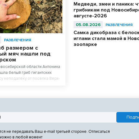
Медведи, змеи и паника: ч
грибникам под Новосибир
августе-2026
05.08.2026
РАЗВЛЕЧЕНИЯ
Самка дикобраза с белос
иглами стала мамой в Нов
РАЗВЛЕЧЕНИЯ
зоопарке
иб размером с
ый мяч нашли под
рском
овосибирской области Антонина
шла белый гриб гигантских
су неподалёку от посёлка Верх-
остями любительница тихой
сь с VN.ru.
тся не передавать Ваш e-mail третьей стороне. Отписаться
 можно в любой момент