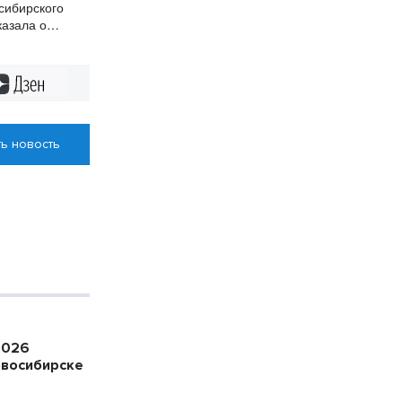
сибирского
казала о
мических
Дзен
ь новость
2026
овосибирске