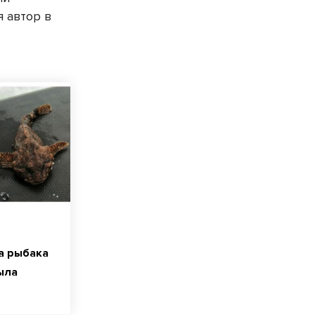
я автор в
а рыбака
ыла