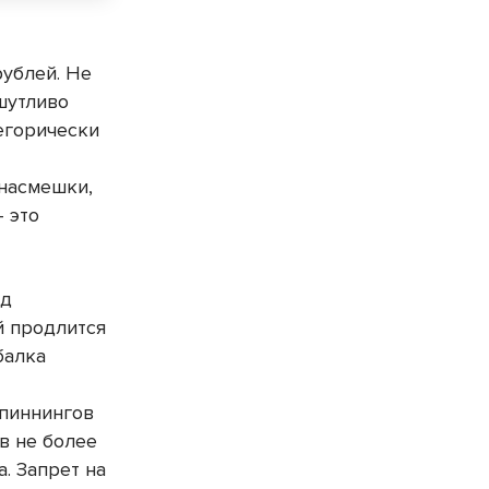
ублей. Не
шутливо
егорически
 насмешки,
 это
од
й продлится
балка
спиннингов
в не более
. Запрет на