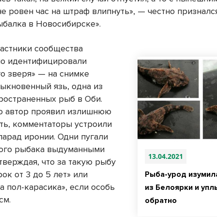
е ровен час на штраф влипнуть», — честно призналс
ыбалка в Новосибирске».
астники сообщества
но идентифицировали
го зверя» — на снимке
быкновенный язь, одна из
ространенных рыб в Оби.
то автор проявил излишнюю
ть, комментаторы устроили
парад иронии. Одни пугали
ого рыбака выдуманными
13.04.2021
тверждая, что за такую рыбу
ок от 3 до 5 лет» или
Рыба-урод изумил
а пол-карасика», если особь
из Белоярки и упл
см.
обратно