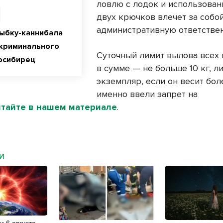
ловлю с лодок и использован
двух крючков влечет за собо
административную ответствен
ыбку-каннибала
 криминального
Суточный лимит вылова всех
осибирец
в сумме — не больше 10 кг, л
экземпляр, если он весит боле
именно ввели запрет на
итайте в нашем материале
.
МИ
и 6 августа