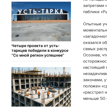
запретами н
паблике «Р
Опытные уч
моменталь
«загадочно
оказался о
самых расп
Осознав, ч
осторожнос
настоящий 
незадачлив
законами, у
положен «ср
«расстрел н
меньше 50 