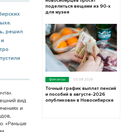
новосибирцев просят
поделиться вещами из 90-х
для музея
бирских
ыха.
ь, решил
 и
тро
упустили
финансы
03.08.2026
Точный график выплат пенсий
чта».
и пособий в августе-2026
опубликован в Новосибирске
нешний вид
ичениях и
дов,
ю. «Раньше
ми