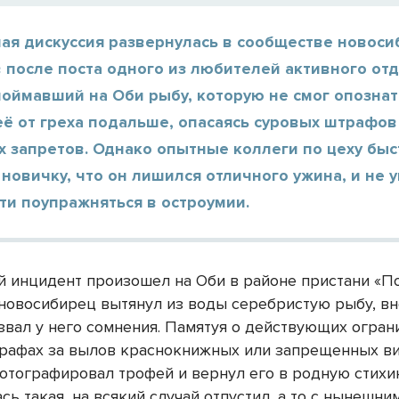
ая дискуссия развернулась в сообществе новоси
после поста одного из любителей активного отд
оймавший на Оби рыбу, которую не смог опознат
её от греха подальше, опасаясь суровых штрафов
 запретов. Однако опытные коллеги по цеху быс
новичку, что он лишился отличного ужина, и не 
ти поупражняться в остроумии.
 инцидент произошел на Оби в районе пристани «По
новосибирец вытянул из воды серебристую рыбу, в
звал у него сомнения. Памятуя о действующих огран
рафах за вылов краснокнижных или запрещенных ви
отографировал трофей и вернул его в родную стихи
сь такая, на всякий случай отпустил, а то с нынешни