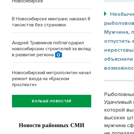
Новосибирске
Необычн
В Новосибирске минтранс наказал 8
рыболовов 
таксистов без страховки
Мужчина, п
отпустить 
Андрей Травников поблагодарил
новосибирских строителей за вклад
нерестовых
в развитие региона
объяснили 
возможнос
Новосибирский метрополитен начал
ремонт входа на «Красном
проспекте»
Рыболовный
Удачливый 
БОЛЬШЕ НОВОСТЕЙ
которой вы
высоких шт
мужчина сф
не попадала