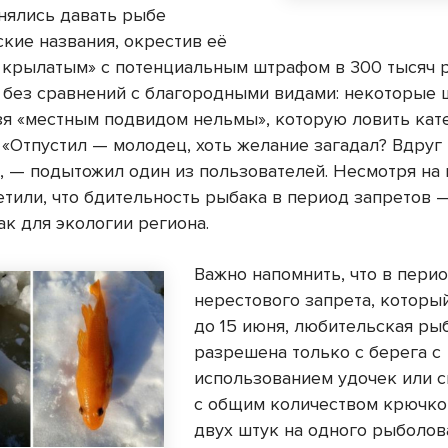
нялись давать рыбе
ские названия, окрестив её
 крылатым» с потенциальным штрафом в 300 тысяч р
 без сравнений с благородными видами: некоторые 
зя «местным подвидом нельмы», которую ловить кат
 «Отпустил — молодец, хоть желание загадал? Вдруг
, — подытожил один из пользователей. Несмотря на
етили, что бдительность рыбака в период запретов —
ак для экологии региона.
Важно напомнить, что в пери
нерестового запрета, которы
до 15 июня, любительская ры
разрешена только с берега с
использованием удочек или 
с общим количеством крючко
двух штук на одного рыболова