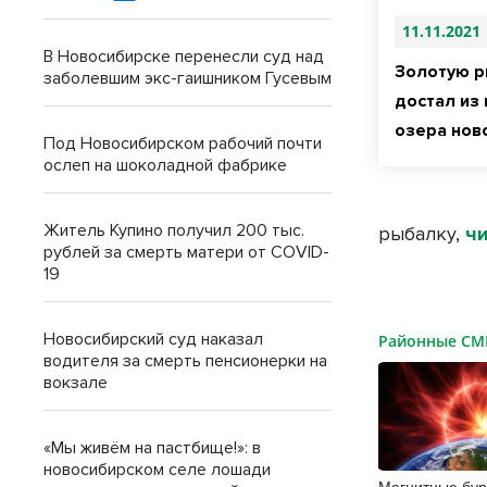
11.11.2021
В Новосибирске перенесли суд над
Золотую р
заболевшим экс-гаишником Гусевым
достал из
озера нов
Под Новосибирском рабочий почти
ослеп на шоколадной фабрике
Житель Купино получил 200 тыс.
рыбалку,
ч
рублей за смерть матери от COVID-
19
Новосибирский суд наказал
Районные С
водителя за смерть пенсионерки на
вокзале
«Мы живём на пастбище!»: в
новосибирском селе лошади
Магнитные бур