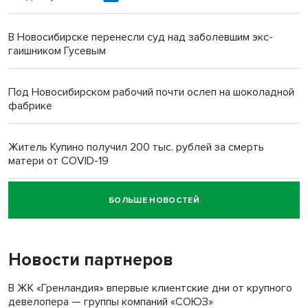
В Новосибирске перенесли суд над заболевшим экс-
гаишником Гусевым
Под Новосибирском рабочий почти ослеп на шоколадной
фабрике
Житель Купино получил 200 тыс. рублей за смерть
матери от COVID-19
БОЛЬШЕ НОВОСТЕЙ
Новосибирский суд наказал водителя за смерть
пенсионерки на вокзале
Новости партнеров
«Мы живём на пастбище!»: в новосибирском селе лошади
терроризируют жителей
В ЖК «Гренландия» впервые клиентские дни от крупного
девелопера — группы компаний «СОЮЗ»