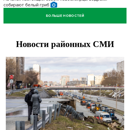
собирают белый гриб
БОЛЬШЕ НОВОСТЕЙ
Под Новосибирском водитель авто выжил в
столкновении с поездом
В Новосибирске Роспотребнадзор изъял из продажи 1,4
тонны опасного мяса
Два миллиона на покупку авто получат 28 семей в
Новосибирской области
В Новосибирской области больше тысячи человек
пострадали в ДТП