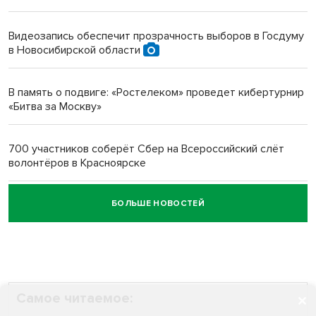
Инвалид получил условный срок за избиение врачей
протезом под Новосибирском
Видеозапись обеспечит прозрачность выборов в Госдуму
в Новосибирской области
Новосибирский преподаватель с женой вошли в топ-16
многодетных в России
В память о подвиге: «Ростелеком» проведет кибертурнир
«Битва за Москву»
Обновлённое отделение ВТБ открылось в Искитиме
700 участников соберёт Сбер на Всероссийский слёт
волонтёров в Красноярске
БОЛЬШЕ НОВОСТЕЙ
Честный выбор: видеонаблюдение обеспечит
объективность результатов ЕДГ в Новосибирской
области
Самое читаемое: