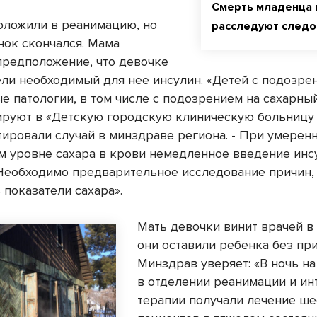
Смерть младенца 
ложили в реанимацию, но
расследуют следо
нок скончался. Мама
предположение, что девочке
вели необходимый для нее инсулин. «Детей с подозре
е патологии, в том числе с подозрением на сахарный
ируют в «Детскую городскую клиническую больницу №
ировали случай в минздраве региона. - При умерен
 уровне сахара в крови немедленное введение инс
 Необходимо предварительное исследование причин,
 показатели сахара».
Мать девочки винит врачей в 
они оставили ребенка без пр
Минздрав уверяет: «В ночь на
в отделении реанимации и ин
терапии получали лечение ше