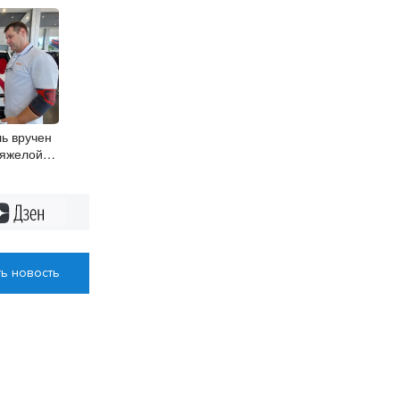
ь вручен
тяжелой
 Новосибирске
Дзен
ь новость