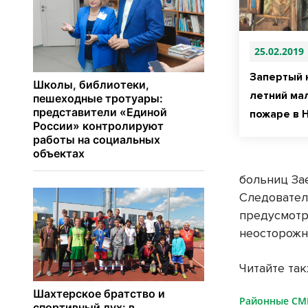
25.02.2019
Запертый 
летний ма
пожаре в 
больниц За
Следовател
предусмотре
неосторожно
Читайте та
Районные С