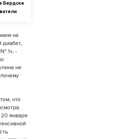
в Бердске
ватели
нием на
 диабет,
 1», -
но
улина не
 почему
том, что
исмотра.
 20 января
тенсивной
сть