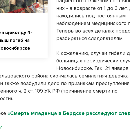
пациентов в тяжелом состояни
них - в возрасте от 1 до 3 лет.
находились под постоянным
наблюдением медицинского п
Теперь во всех деталях пред
на щеколду 4-
разбираться следователям.
лыш погиб на
Новосибирске
К сожалению, случаи гибели д
больницах периодически слу
Новосибирске. Так, 21 января
ельцовского района скончалась семилетняя девочка.
и также возбудили дело по признакам преступления
нного ч. 2 ст. 109 УК РФ (причинение смерти по
сти).
кже
«Смерть младенца в Бердске расследуют сле
МИ