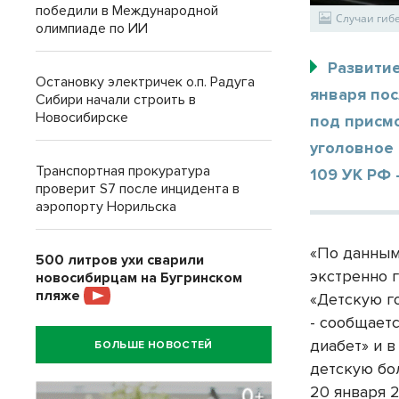
победили в Международной
Случаи гиб
олимпиаде по ИИ
Развитие
Остановку электричек о.п. Радуга
января пос
Сибири начали строить в
Новосибирске
под присмо
уголовное 
Транспортная прокуратура
109 УК РФ 
проверит S7 после инцидента в
аэропорту Норильска
«По данным
500 литров ухи сварили
экстренно 
новосибирцам на Бугринском
пляже
«Детскую г
- сообщаетс
диабет» и в
БОЛЬШЕ НОВОСТЕЙ
детскую бо
20 января 