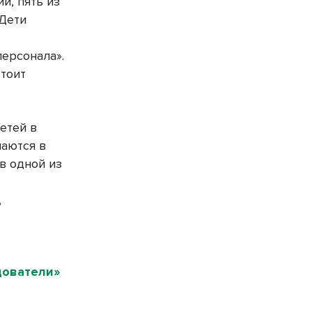
и, пять из
 Дети
ерсонала».
стоит
етей в
чаются в
 в одной из
,
дователи»