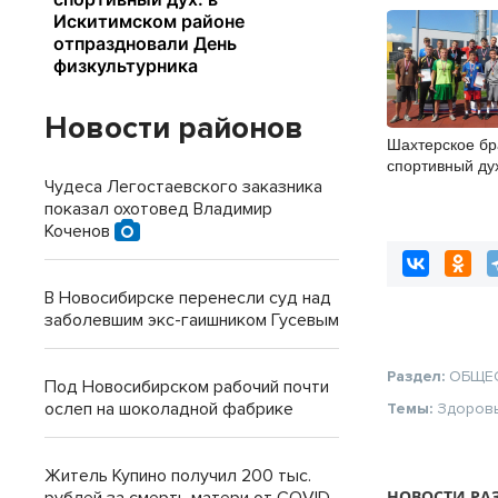
Новости районов
Шахтерское бр
спортивный ду
районе отпраз
Чудеса Легостаевского заказника
физкультурник
показал охотовед Владимир
Коченов
В Новосибирске перенесли суд над
заболевшим экс-гаишником Гусевым
Раздел:
ОБЩЕ
Под Новосибирском рабочий почти
ослеп на шоколадной фабрике
Темы:
Здоров
Житель Купино получил 200 тыс.
НОВОСТИ РА