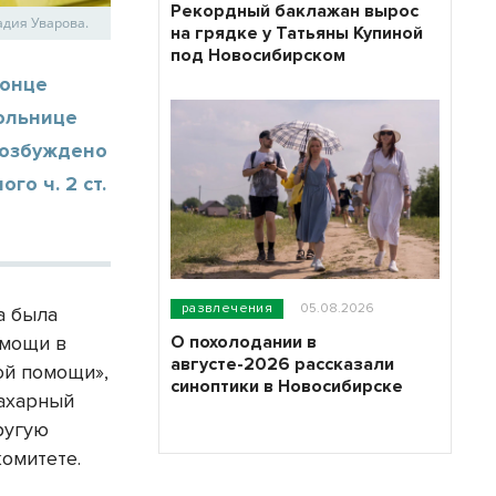
Рекордный баклажан вырос
адия Уварова.
на грядке у Татьяны Купиной
под Новосибирском
конце
больнице
Возбуждено
го ч. 2 ст.
развлечения
05.08.2026
а была
О похолодании в
омощи в
августе-2026 рассказали
ой помощи»,
синоптики в Новосибирске
сахарный
ругую
омитете.