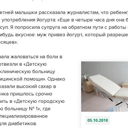
етней малышки рассказала журналистам, что ребенк
 употребления йогурта: «Еще в четыре часа дня она б
 суп. Я попросила супруга на обратном пути с работы
нибудь вкусное: муж привез йогурт, который разреше
сяцев».
чала жаловаться на боли в
 отвезли в «Детскую
клиническую больницу
ицинской помощи». Однако
казали высокий сахар в
енка пришлось срочно
ить в «Детскую городскую
ю больницу № 1», где
специализированное
05.10.2018
для диабетиков.