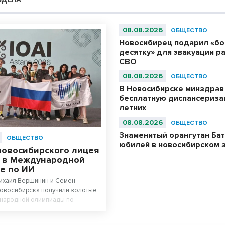
08.08.2026
ОБЩЕСТВО
Новосибирец подарил «б
десятку» для эвакуации р
СВО
08.08.2026
ОБЩЕСТВО
В Новосибирске минздрав
бесплатную диспансериза
летних
08.08.2026
ОБЩЕСТВО
Знаменитый орангутан Бат
ОБЩЕСТВО
юбилей в новосибирском 
новосибирского лицея
 в Международной
е по ИИ
Михаил Вершинин и Семен
Новосибирска получили золотые
народной олимпиады по
у интеллекту. Ученики лицея
 Сибири» в составе российской