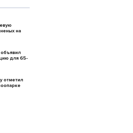
оевую
аненых на
 объявил
цию для 65-
у отметил
зоопарке