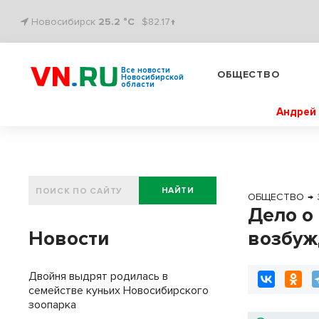
Новосибирск
25.2 °C
$82.17↑
Все новости
ОБЩЕСТВО
Новосибирской
области
Андрей 
НАЙТИ
ОБЩЕСТВО
→
Дело о
Новости
возбуж
Двойня выдрят родилась в
семействе куньих Новосибирского
зоопарка