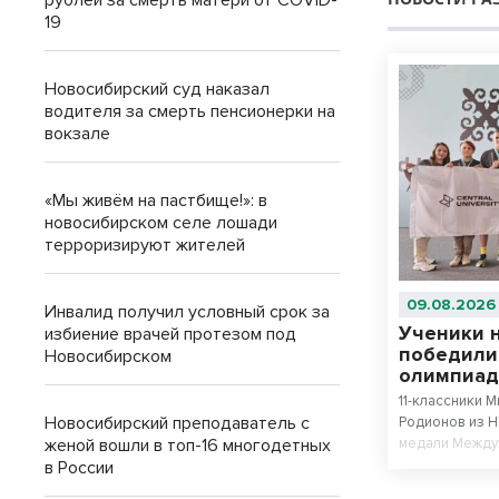
рублей за смерть матери от COVID-
19
Новосибирский суд наказал
водителя за смерть пенсионерки на
вокзале
«Мы живём на пастбище!»: в
новосибирском селе лошади
терроризируют жителей
09.08.2026
Инвалид получил условный срок за
Ученики 
избиение врачей протезом под
победили
Новосибирском
олимпиад
11-классники 
Новосибирский преподаватель с
Родионов из 
женой вошли в топ-16 многодетных
медали Между
искусственном
в России
№22 «Надежда