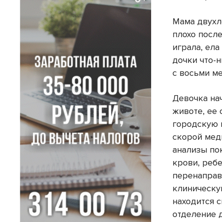
Мама двухл
плохо после
играла, ела
дочки что-
с восьми ме
Девочка на
животе, ее
городскую 
скорой мед
анализы по
крови, реб
перенаправ
клиническу
находится 
отделение 