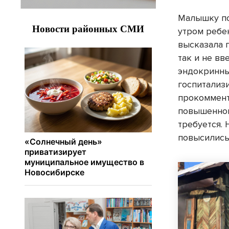
Малышку по
утром ребе
высказала 
так и не в
эндокринны
госпитализ
прокоммент
повышенном
требуется.
повысились