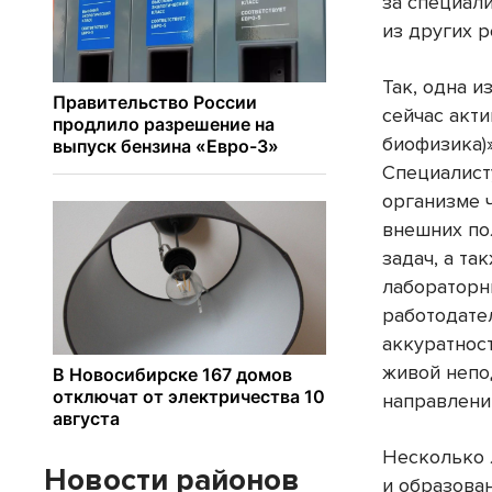
за специал
из других р
Так, одна и
сейчас акти
биофизика)»
Специалист
организме 
внешних по
задач, а т
лабораторн
работодате
аккуратност
живой непо
направлени
Несколько 
Новости районов
и образован