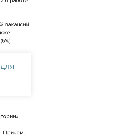
й о работе
1% вакансий
акже
(6%).
 для
и
тории»,
. Причем,