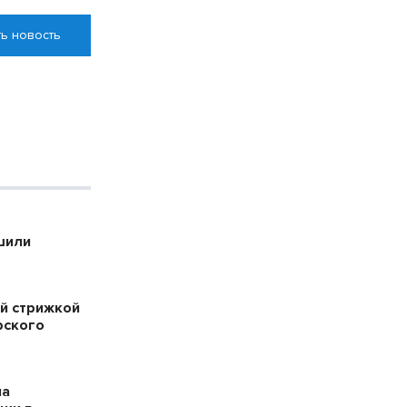
ь новость
шили
й стрижкой
рского
на