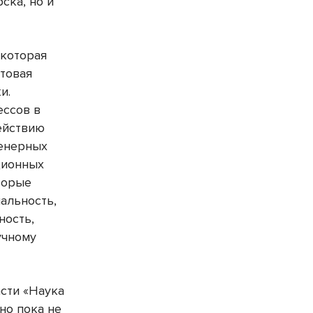
ска, но и
 которая
нтовая
и.
ессов в
ействию
женерных
ционных
торые
альность,
ность,
учному
сти «Наука
 но пока не