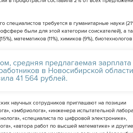
сий в профотрасли составила 2% от всех предложени
го специалистов требуется в гуманитарные науки (2
рофсфере были для этой категории соискателей), а т
15%), математиков (11%), химиков (9%), биотехнологов 
том, средняя предлагаемая зарплата
 работников в Новосибирской област
ила 41 564 рублей.
ких научных сотрудников приглашают на позиции
ога», «эмбриолога», «инженера испытательной лабора
хнолога», «специалиста по цифровой электронике»,
ога», «автора работ по высшей математике» и другие