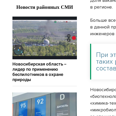
Доля вакан
в регионе.
Больше все
в данной п
инженеров (
При э
таких
состав
Новосибирс
«биотехнол
«химика-те
«микробиол