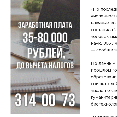
«По послед
численност
научные ис
составила 2
человек им
наук, 3663 
— сообщили
По данным а
прошлом го
образовани
соискателе
числе по с
гуманитарны
биотехнолог