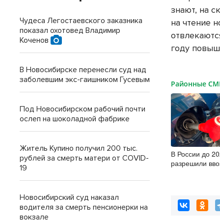
знают, на 
Чудеса Легостаевского заказника
на чтение н
показал охотовед Владимир
отвлекаютс
Коченов
году повыш
В Новосибирске перенесли суд над
заболевшим экс-гаишником Гусевым
Районные С
Под Новосибирском рабочий почти
ослеп на шоколадной фабрике
Житель Купино получил 200 тыс.
В России до 20
рублей за смерть матери от COVID-
разрешили вво
19
бензина Евро-2
Новосибирский суд наказал
водителя за смерть пенсионерки на
вокзале