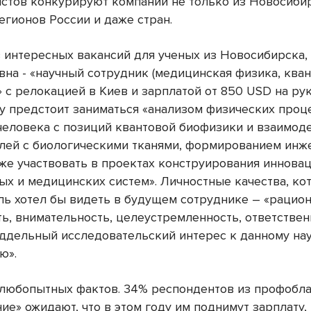
истов конкурируют компании не только из Новосибир
егионов России и даже стран.
з интересных вакансий для ученых из Новосибирска,
вна - «научный сотрудник (медицинская физика, ква
 с релокацией в Киев и зарплатой от 850 USD на рук
у предстоит заниматься «анализом физических проц
человека с позиций квантовой биофизики и взаимод
лей с биологическими тканями, формированием ин
акже участвовать в проектах конструирования иннова
ых и медицинских систем». Личностные качества, ко
ль хотел бы видеть в будущем сотруднике – «рацион
ь, внимательность, целеустремленность, ответствен
ддельный исследовательский интерес к данному на
ю».
любопытных фактов. 34% респондентов из профобла
ие» ожидают, что в этом году им поднимут зарплату,