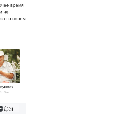
бочее время
и не
ают в новом
 пунктах
она
и мобильную
Дзен