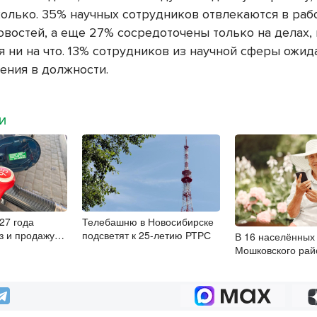
сколько. 35% научных сотрудников отвлекаются в ра
овостей, а еще 27% сосредоточены только на делах, 
я ни на что. 13% сотрудников из научной сферы ожид
ения в должности.
МИ
27 года
Телебашню в Новосибирске
з и продажу
подсветят к 25-летию РТРС
В 16 населённых
, 3 и 4
Мошковского рай
модернизировал
связь