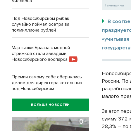
миллиона
Танюшина
Под Новосибирском рыбак
В соотве
случайно поймал осетра за
празднуетс
полмиллиона рублей
«учитывая
государств
Мартышки Бразза с модной
стрижкой стали звездами
Новосибирского зоопарка
Новосибирс
Премии самому себе обернулись
России. По
делом для директора котельных
разработка
под Новосибирском
малого пре
БОЛЬШЕ НОВОСТЕЙ
За этот пе
сумму 37,2 
28,3% – по