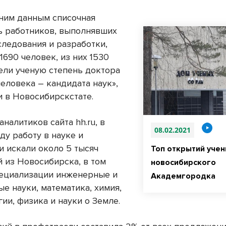
ним данным списочная
ь работников, выполнявших
следования и разработки,
1690 человек, из них 1530
ели ученую степень доктора
человека – кандидата наук»,
 в Новосибирскстате.
налитиков сайта hh.ru, в
08.02.2021
ду работу в науке и
и искали около 5 тысяч
Топ открытий учен
й из Новосибирска, в том
новосибирского
пециализации инженерные и
Академгородка
е науки, математика, химия,
ии, физика и науки о Земле.