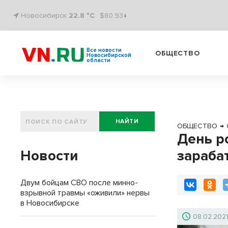
Новосибирск
22.8 °C
$80.93↓
Все новости
ОБЩЕСТВО
Новосибирской
области
НАЙТИ
ОБЩЕСТВО
→
День р
Новости
зараба
Двум бойцам СВО после минно-
взрывной травмы «оживили» нервы
в Новосибирске
08.02.202