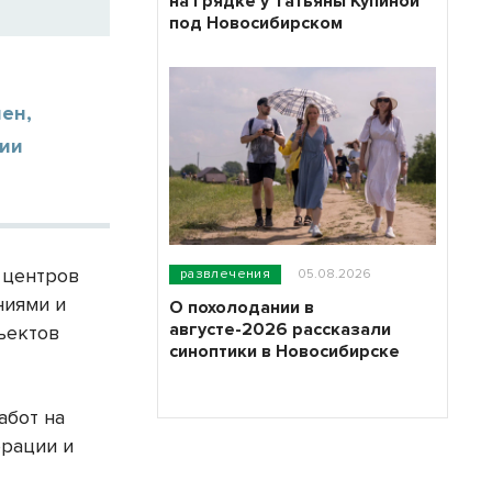
на грядке у Татьяны Купиной
под Новосибирском
лен,
тии
 центров
развлечения
05.08.2026
ниями и
О похолодании в
августе-2026 рассказали
ъектов
синоптики в Новосибирске
абот на
ерации и