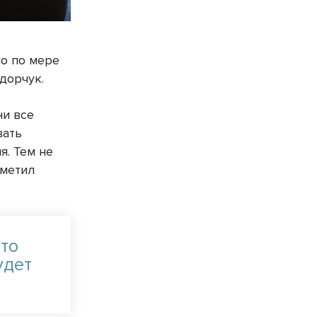
но по мере
дорчук.
ни все
вать
я. Тем не
тметил
что
удет