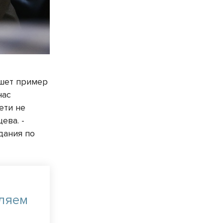
ишет пример
нас
ети не
ева. -
дания по
вляем