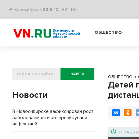
Новосибирск
23.6 °C
$81.41↑
Все новости
ОБЩЕСТВО
Новосибирской
области
НАЙТИ
ОБЩЕСТВО
→
Детей п
Новости
дистан
В Новосибирске зафиксирован рост
заболеваемости энтеровирусной
инфекцией
07.04.202