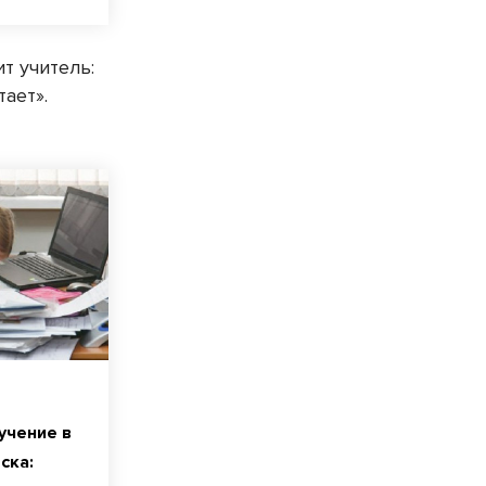
т учитель:
тает».
учение в
ска: