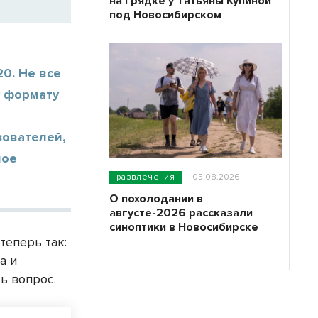
на грядке у Татьяны Купиной
под Новосибирском
0. Не все
у формату
зователей,
ное
развлечения
05.08.2026
О похолодании в
августе-2026 рассказали
синоптики в Новосибирске
теперь так:
а и
ь вопрос.