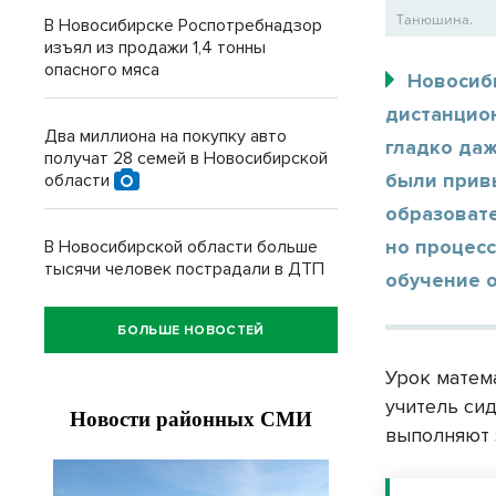
Танюшина.
В Новосибирске Роспотребнадзор
изъял из продажи 1,4 тонны
опасного мяса
Новосиб
дистанцион
Два миллиона на покупку авто
гладко даж
получат 28 семей в Новосибирской
были привы
области
образоват
но процесс
В Новосибирской области больше
тысячи человек пострадали в ДТП
обучение 
БОЛЬШЕ НОВОСТЕЙ
Урок матема
учитель сид
выполняют з