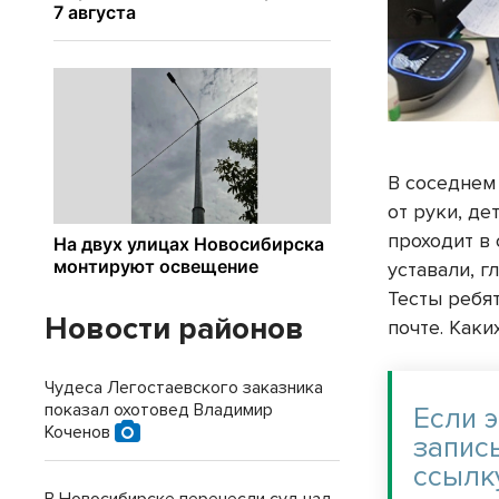
В соседнем
от руки, де
проходит в 
уставали, г
Тесты ребя
Новости районов
почте. Каки
Чудеса Легостаевского заказника
показал охотовед Владимир
Если 
Коченов
запис
ссылк