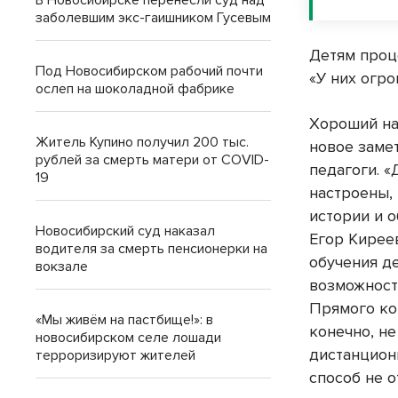
В Новосибирске перенесли суд над
заболевшим экс-гаишником Гусевым
Детям проц
Под Новосибирском рабочий почти
«У них огро
ослеп на шоколадной фабрике
Хороший на
Житель Купино получил 200 тыс.
новое заме
рублей за смерть матери от COVID-
педагоги. 
19
настроены,
истории и 
Новосибирский суд наказал
Егор Кирее
водителя за смерть пенсионерки на
обучения д
вокзале
возможност
Прямого кон
«Мы живём на пастбище!»: в
конечно, не
новосибирском селе лошади
дистанцион
терроризируют жителей
способ не о