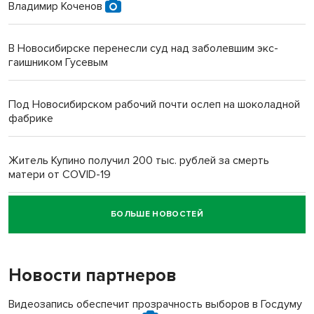
Владимир Коченов
В Новосибирске перенесли суд над заболевшим экс-
гаишником Гусевым
Под Новосибирском рабочий почти ослеп на шоколадной
фабрике
Житель Купино получил 200 тыс. рублей за смерть
матери от COVID-19
БОЛЬШЕ НОВОСТЕЙ
Новосибирский суд наказал водителя за смерть
пенсионерки на вокзале
Новости партнеров
«Мы живём на пастбище!»: в новосибирском селе лошади
терроризируют жителей
Видеозапись обеспечит прозрачность выборов в Госдуму