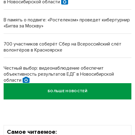
в Новосибирской области
Инвалид получил условный срок за избиение врачей
протезом под Новосибирском
В память о подвиге: «Ростелеком» проведет кибертурнир
«Битва за Москву»
Новосибирский преподаватель с женой вошли в топ-16
многодетных в России
700 участников соберёт Сбер на Всероссийский слёт
волонтёров в Красноярске
Обновлённое отделение ВТБ открылось в Искитиме
Честный выбор: видеонаблюдение обеспечит
объективность результатов ЕДГ в Новосибирской
области
БОЛЬШЕ НОВОСТЕЙ
Кибертанки пошли в бой: «Ростелеком» объявляет
участников «Битвы заводов» от Новосибирской
области
Самое читаемое: