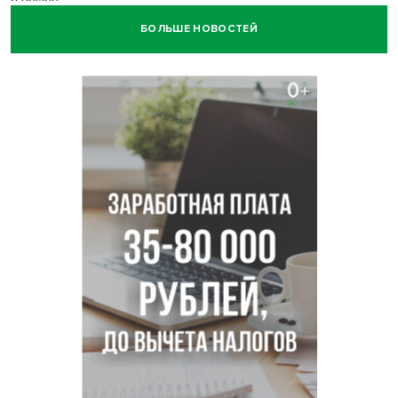
БОЛЬШЕ НОВОСТЕЙ
Нейросеть для диагностики депрессии в крови создали в
Новосибирске
Двум бойцам СВО после минно-взрывной травмы
«оживили» нервы в Новосибирске
Персидский ковер «108 шахов» впервые вывезли из музея
Востока в Новосибирск
Актриса из Новосибирска Евгения Туркова сыграла мать
в сериале «Малой»