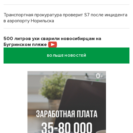
Транспортная прокуратура проверит S7 после инцидента
в аэропорту Норильска
500 литров ухи сварили новосибирцам на
Бугринском пляже
БОЛЬШЕ НОВОСТЕЙ
Под Новосибирском двое пострадали в ДТП с
перевернувшейся «ГАЗелью»
Легендарный хоккеист Тарасенко вернулся к брату в
Новосибирск
Новосибирец подарил «боевую десятку» для эвакуации
раненых на СВО