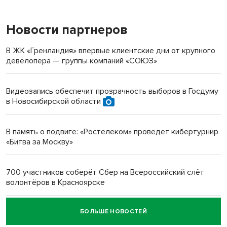
Новости партнеров
«Мы живём на пастбище!»: в новосибирском селе лошади
терроризируют жителей
В ЖК «Гренландия» впервые клиентские дни от крупного
девелопера — группы компаний «СОЮЗ»
Инвалид получил условный срок за избиение врачей
протезом под Новосибирском
Видеозапись обеспечит прозрачность выборов в Госдуму
в Новосибирской области
Новосибирский преподаватель с женой вошли в топ-16
многодетных в России
В память о подвиге: «Ростелеком» проведет кибертурнир
«Битва за Москву»
Обновлённое отделение ВТБ открылось в Искитиме
700 участников соберёт Сбер на Всероссийский слёт
волонтёров в Красноярске
БОЛЬШЕ НОВОСТЕЙ
Честный выбор: видеонаблюдение обеспечит
объективность результатов ЕДГ в Новосибирской