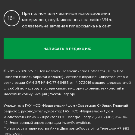
При полном или частичном использовании
16+
материалов, опубликованных на сайте VN.ru,
обязательна активная гиперссылка на сайт
НАПИСАТЬ В РЕДАКЦИЮ
© 2015 - 2026 VN.ru Все новости Новосибирской области (ВН.ру Все
новости Новосибирской области) - сетевое издание. Свидетельство о
регистрации СМИ ЭЛ № ФС 77-66488 от 14.07.2016 выдано Федеральной
службой по надзору в сфере связи, информационных технологий и
массовых коммуникаций (Роскомнадзор)
Учредитель ГАУ НСО «Издательский дом «Советская Сибирь». Главный
редактор, руководитель-директор ГАУ НСО «Издательский дом
«Советская Сибирь» - Шрейтер Н.В. Телефон редакции
+ 7 (383) 314-00-
42
; Электронный адрес редакции
inzov@sovsibir.ru
По вопросам партнерства Анна Швагирь
pr@sovsibir.ru
Телефон
+7-983-
302-62-26