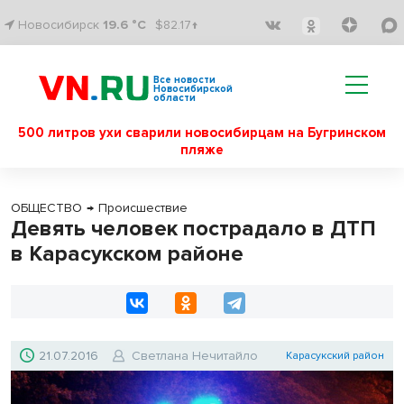
Новосибирск
19.6 °C
$82.17↑
Все новости
Новосибирской
области
500 литров ухи сварили новосибирцам на Бугринском
пляже
ОБЩЕСТВО
→
Происшествие
Девять человек пострадало в ДТП
в Карасукском районе
21.07.2016
Светлана Нечитайло
Карасукский район