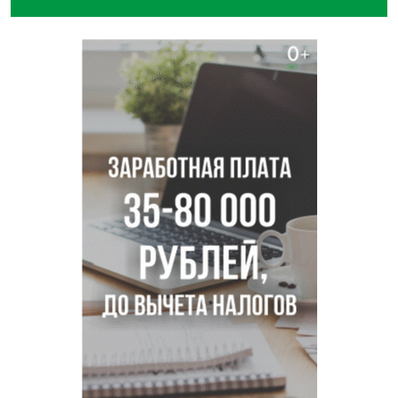
В Новосибирске минздрав объявил бесплатную
диспансеризацию для 65-летних
В Новосибирске врачи прооперировали 25 тысяч
пациентов с катарактой
Знаменитый орангутан Бату отметил юбилей в
новосибирском зоопарке
Новосибирские хирурги спасли сердце восьмиклассницы
с донорским клапаном