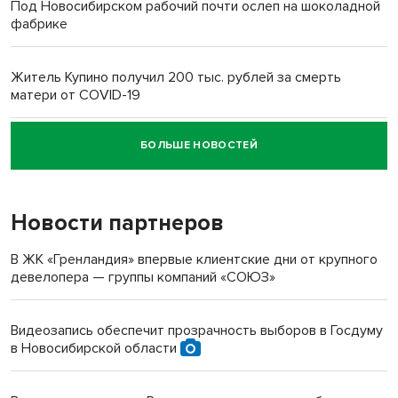
Под Новосибирском рабочий почти ослеп на шоколадной
фабрике
Житель Купино получил 200 тыс. рублей за смерть
матери от COVID-19
БОЛЬШЕ НОВОСТЕЙ
Новосибирский суд наказал водителя за смерть
пенсионерки на вокзале
Новости партнеров
«Мы живём на пастбище!»: в новосибирском селе лошади
терроризируют жителей
В ЖК «Гренландия» впервые клиентские дни от крупного
девелопера — группы компаний «СОЮЗ»
Инвалид получил условный срок за избиение врачей
протезом под Новосибирском
Видеозапись обеспечит прозрачность выборов в Госдуму
в Новосибирской области
Новосибирский преподаватель с женой вошли в топ-16
многодетных в России