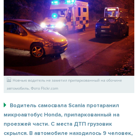
Новчью водитель не заметил припаркованный на обочине
автомобиль. Фото Flickr.com
Водитель самосвала Scania протаранил
микроавтобус Honda, припаркованный на
проезжей части. С места ДТП грузовик
скрылся. В автомобиле находилось 9 человек,