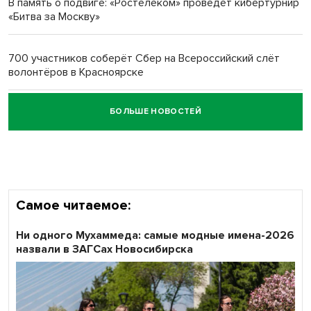
В память о подвиге: «Ростелеком» проведет кибертурнир
«Битва за Москву»
Обновлённое отделение ВТБ открылось в Искитиме
700 участников соберёт Сбер на Всероссийский слёт
волонтёров в Красноярске
БОЛЬШЕ НОВОСТЕЙ
Честный выбор: видеонаблюдение обеспечит
объективность результатов ЕДГ в Новосибирской
области
Самое читаемое:
Ни одного Мухаммеда: самые модные имена-2026
назвали в ЗАГСах Новосибирска