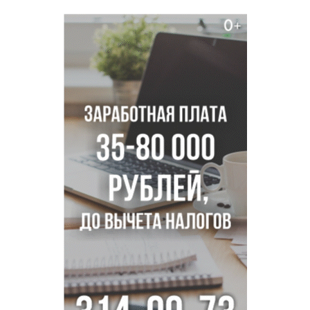
Новосибирске
В Новосибирске минтранс наказал 8 таксистов без
страховки
Андрей Травников поблагодарил новосибирских
строителей за вклад в развитие региона
Новосибирский метрополитен начал ремонт входа на
«Площади Ленина»