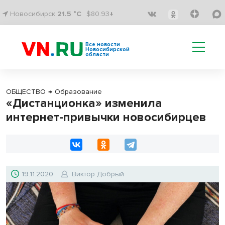
Новосибирск
21.5 °C
$80.93↓
Все новости
Новосибирской
области
ОБЩЕСТВО
→
Образование
«Дистанционка» изменила
интернет-привычки новосибирцев
19.11.2020
Виктор Добрый