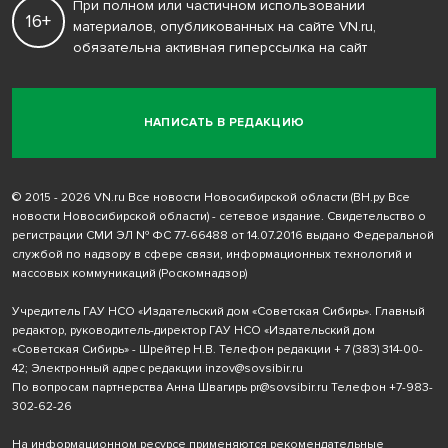
При полном или частичном использовании
16+
материалов, опубликованных на сайте VN.ru,
обязательна активная гиперссылка на сайт
НАПИСАТЬ В РЕДАКЦИЮ
© 2015 - 2026 VN.ru Все новости Новосибирской области (ВН.ру Все
новости Новосибирской области) - сетевое издание. Свидетельство о
регистрации СМИ ЭЛ № ФС 77-66488 от 14.07.2016 выдано Федеральной
службой по надзору в сфере связи, информационных технологий и
массовых коммуникаций (Роскомнадзор)
Учредитель ГАУ НСО «Издательский дом «Советская Сибирь». Главный
редактор, руководитель-директор ГАУ НСО «Издательский дом
«Советская Сибирь» - Шрейтер Н.В. Телефон редакции
+ 7 (383) 314-00-
42
; Электронный адрес редакции
inzov@sovsibir.ru
По вопросам партнерства Анна Швагирь
pr@sovsibir.ru
Телефон
+7-983-
302-62-26
На информационном ресурсе применяются рекомендательные