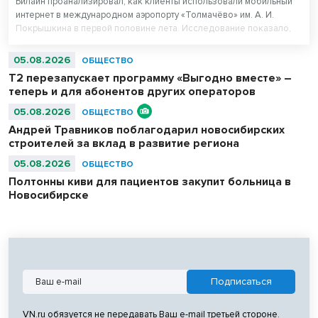
Билайн проанализировал, как клиенты использовали мобильный
интернет в международном аэропорту «Толмачёво» им. А. И.
Покрышкина в первой половине лета. Исследование показало,
что нейросети вошли в число пяти самых популярных цифровых
сервисов у пассажиров 16–44 лет. При этом миллениалы (29–44
05.08.2026
ОБЩЕСТВО
года) оказались самыми активными пользователями нейросетей в
Т2 перезапускает программу «Выгодно вместе» –
аэропорту.
теперь и для абонентов других операторов
05.08.2026
ОБЩЕСТВО
Андрей Травников поблагодарил новосибирских
строителей за вклад в развитие региона
05.08.2026
ОБЩЕСТВО
Полтонны киви для пациентов закупит больница в
Новосибирске
VN.ru обязуется не передавать Ваш e-mail третьей стороне.