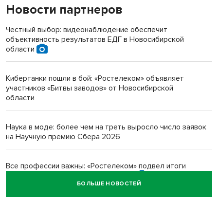
Новости партнеров
«Мы живём на пастбище!»: в новосибирском селе лошади
терроризируют жителей
Честный выбор: видеонаблюдение обеспечит
объективность результатов ЕДГ в Новосибирской
Инвалид получил условный срок за избиение врачей
области
протезом под Новосибирском
Кибертанки пошли в бой: «Ростелеком» объявляет
Новосибирский преподаватель с женой вошли в топ-16
участников «Битвы заводов» от Новосибирской
многодетных в России
области
Обновлённое отделение ВТБ открылось в Искитиме
Наука в моде: более чем на треть выросло число заявок
на Научную премию Сбера 2026
Все профессии важны: «Ростелеком» подвел итоги
всероссийского флешмоба #явлияю
БОЛЬШЕ НОВОСТЕЙ
Сибирские пенсионеры говорят «спасибо» интернету