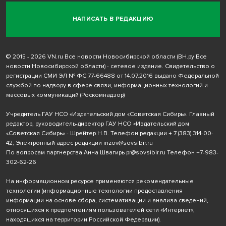
НАПИСАТЬ В РЕДАКЦИЮ
© 2015 - 2026 VN.ru Все новости Новосибирской области (ВН.ру Все
новости Новосибирской области) - сетевое издание. Свидетельство о
регистрации СМИ ЭЛ № ФС 77-66488 от 14.07.2016 выдано Федеральной
службой по надзору в сфере связи, информационных технологий и
массовых коммуникаций (Роскомнадзор)
Учредитель ГАУ НСО «Издательский дом «Советская Сибирь». Главный
редактор, руководитель-директор ГАУ НСО «Издательский дом
«Советская Сибирь» - Шрейтер Н.В. Телефон редакции
+ 7 (383) 314-00-
42
; Электронный адрес редакции
inzov@sovsibir.ru
По вопросам партнерства Анна Швагирь
pr@sovsibir.ru
Телефон
+7-983-
302-62-26
На информационном ресурсе применяются рекомендательные
технологии
(информационные технологии предоставления
информации на основе сбора, систематизации и анализа сведений,
относящихся к предпочтениям пользователей сети «Интернет»,
находящихся на территории Российской Федерации).