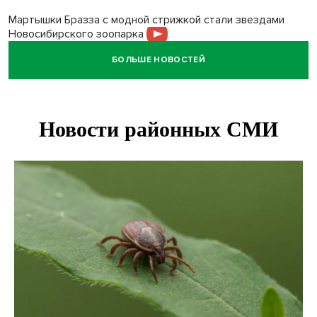
Мартышки Бразза с модной стрижкой стали звездами
Новосибирского зоопарка
БОЛЬШЕ НОВОСТЕЙ
Премии самому себе обернулись делом для директора
котельных под Новосибирском
Более 7 тысяч новосибирцев получили прибавку к пенсии
от СФР
Ветеран СВО выявил рак на бесплатной диспансеризации
в Новосибирске
В Новосибирске сотрудница склада Ozon попыталась
вынести iPhone 17 под одеждой