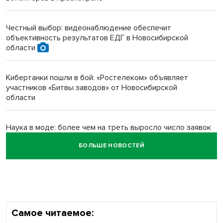
Инвалид получил условный срок за избиение врачей
протезом под Новосибирском
Честный выбор: видеонаблюдение обеспечит
объективность результатов ЕДГ в Новосибирской
Новосибирский преподаватель с женой вошли в топ-16
области
многодетных в России
Кибертанки пошли в бой: «Ростелеком» объявляет
Обновлённое отделение ВТБ открылось в Искитиме
участников «Битвы заводов» от Новосибирской
области
Наука в моде: более чем на треть выросло число заявок
на Научную премию Сбера 2026
БОЛЬШЕ НОВОСТЕЙ
Все профессии важны: «Ростелеком» подвел итоги
всероссийского флешмоба #явлияю
Самое читаемое: