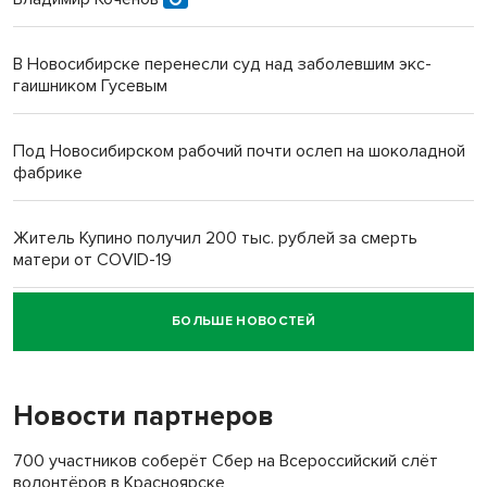
В Новосибирске перенесли суд над заболевшим экс-
гаишником Гусевым
Под Новосибирском рабочий почти ослеп на шоколадной
фабрике
Житель Купино получил 200 тыс. рублей за смерть
матери от COVID-19
БОЛЬШЕ НОВОСТЕЙ
Новосибирский суд наказал водителя за смерть
пенсионерки на вокзале
Новости партнеров
«Мы живём на пастбище!»: в новосибирском селе лошади
терроризируют жителей
700 участников соберёт Сбер на Всероссийский слёт
волонтёров в Красноярске