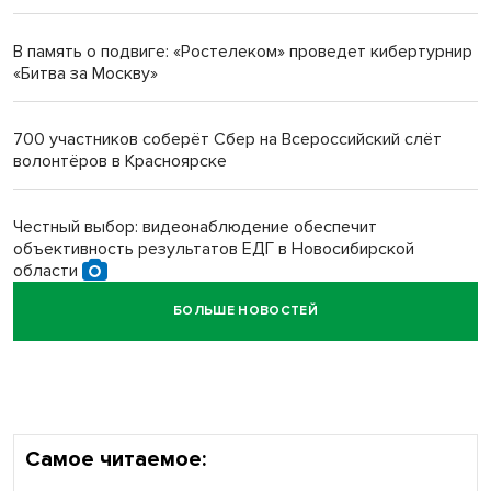
Инвалид получил условный срок за избиение врачей
протезом под Новосибирском
В память о подвиге: «Ростелеком» проведет кибертурнир
«Битва за Москву»
Новосибирский преподаватель с женой вошли в топ-16
многодетных в России
700 участников соберёт Сбер на Всероссийский слёт
волонтёров в Красноярске
Обновлённое отделение ВТБ открылось в Искитиме
Честный выбор: видеонаблюдение обеспечит
объективность результатов ЕДГ в Новосибирской
области
БОЛЬШЕ НОВОСТЕЙ
Кибертанки пошли в бой: «Ростелеком» объявляет
участников «Битвы заводов» от Новосибирской
области
Самое читаемое: