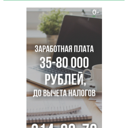
метеонаблюдений в Новосибирске
Секрет при выборе макарон раскрыла новосибирцам
эксперт Ольга Широкова
Перец-змея вырос в огороде жительницы
Каргата
Полная программа празднования Дня физкультурника
опубликована в Новосибирске