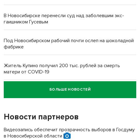
В Новосибирске перенесли суд над заболевшим экс-
гаишником Гусевым
Под Новосибирском рабочий почти ослеп на шоколадной
фабрике
Житель Купино получил 200 тыс. рублей за смерть
матери от COVID-19
БОЛЬШЕ НОВОСТЕЙ
Новосибирский суд наказал водителя за смерть
пенсионерки на вокзале
Новости партнеров
«Мы живём на пастбище!»: в новосибирском селе лошади
терроризируют жителей
Видеозапись обеспечит прозрачность выборов в Госдуму
в Новосибирской области