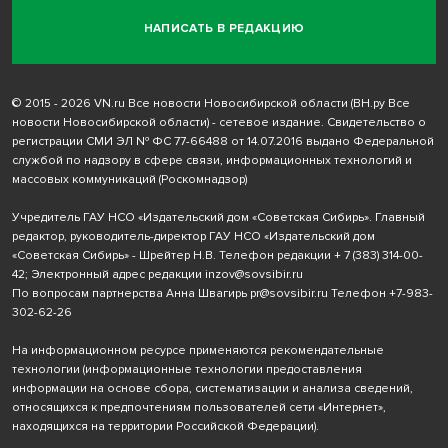
НАПИСАТЬ В РЕДАКЦИЮ
© 2015 - 2026 VN.ru Все новости Новосибирской области (ВН.ру Все
новости Новосибирской области) - сетевое издание. Свидетельство о
регистрации СМИ ЭЛ № ФС 77-66488 от 14.07.2016 выдано Федеральной
службой по надзору в сфере связи, информационных технологий и
массовых коммуникаций (Роскомнадзор)
Учредитель ГАУ НСО «Издательский дом «Советская Сибирь». Главный
редактор, руководитель-директор ГАУ НСО «Издательский дом
«Советская Сибирь» - Шрейтер Н.В. Телефон редакции
+ 7 (383) 314-00-
42
; Электронный адрес редакции
inzov@sovsibir.ru
По вопросам партнерства Анна Швагирь
pr@sovsibir.ru
Телефон
+7-983-
302-62-26
На информационном ресурсе применяются рекомендательные
технологии
(информационные технологии предоставления
информации на основе сбора, систематизации и анализа сведений,
относящихся к предпочтениям пользователей сети «Интернет»,
находящихся на территории Российской Федерации).