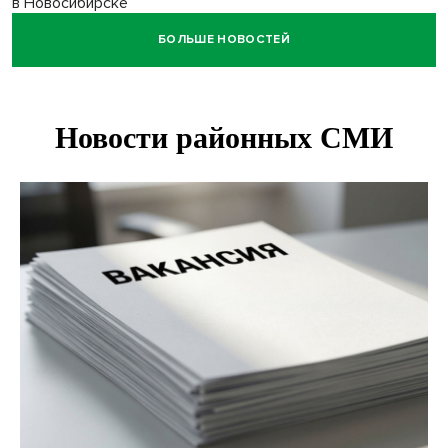
в Новосибирске
БОЛЬШЕ НОВОСТЕЙ
Транспортная прокуратура проверит S7 после инцидента
в аэропорту Норильска
500 литров ухи сварили новосибирцам на
Бугринском пляже
Под Новосибирском двое пострадали в ДТП с
перевернувшейся «ГАЗелью»
Легендарный хоккеист Тарасенко вернулся к брату в
Новосибирск