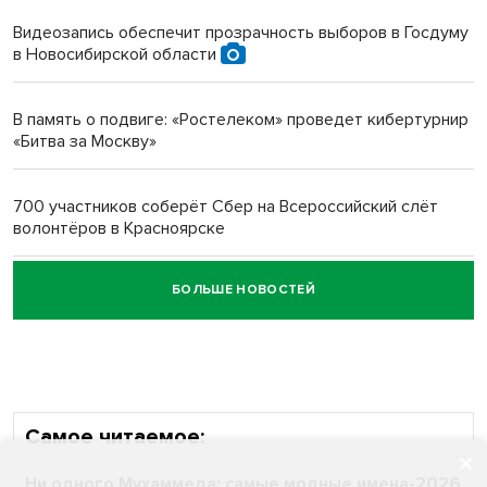
протезом под Новосибирском
Видеозапись обеспечит прозрачность выборов в Госдуму
в Новосибирской области
Новосибирский преподаватель с женой вошли в топ-16
многодетных в России
В память о подвиге: «Ростелеком» проведет кибертурнир
«Битва за Москву»
Обновлённое отделение ВТБ открылось в Искитиме
700 участников соберёт Сбер на Всероссийский слёт
волонтёров в Красноярске
БОЛЬШЕ НОВОСТЕЙ
Честный выбор: видеонаблюдение обеспечит
объективность результатов ЕДГ в Новосибирской
области
Самое читаемое:
Ни одного Мухаммеда: самые модные имена-2026