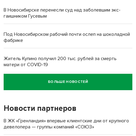
В Новосибирске перенесли суд над заболевшим экс-
гаишником Гусевым
Под Новосибирском рабочий почти ослеп на шоколадной
фабрике
Житель Купино получил 200 тыс. рублей за смерть
матери от COVID-19
БОЛЬШЕ НОВОСТЕЙ
Новосибирский суд наказал водителя за смерть
пенсионерки на вокзале
Новости партнеров
«Мы живём на пастбище!»: в новосибирском селе лошади
терроризируют жителей
В ЖК «Гренландия» впервые клиентские дни от крупного
девелопера — группы компаний «СОЮЗ»
Инвалид получил условный срок за избиение врачей