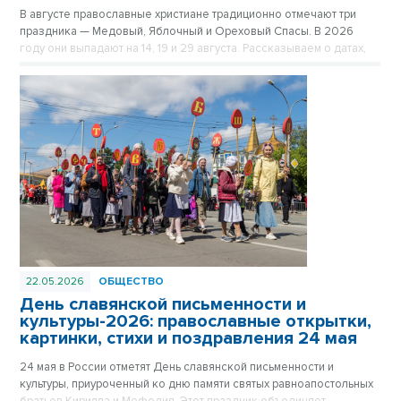
В августе православные христиане традиционно отмечают три
праздника — Медовый, Яблочный и Ореховый Спасы. В 2026
году они выпадают на 14, 19 и 29 августа. Рассказываем о датах,
религиозном значении, главных церковных и народных традициях
каждого из трёх Спасов.
22.05.2026
ОБЩЕСТВО
День славянской письменности и
культуры-2026: православные открытки,
картинки, стихи и поздравления 24 мая
24 мая в России отметят День славянской письменности и
культуры, приуроченный ко дню памяти святых равноапостольных