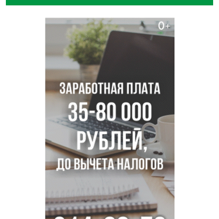
Ветеран СВО выявил рак на бесплатной диспансеризации
в Новосибирске
В Новосибирске сотрудница склада Ozon попыталась
вынести iPhone 17 под одеждой
Дело отравителя за убийство 14-летней давности
возобновили в Новосибирске
Подрядчика для ремонта подпорной стены на
Ипподромской ищут в Новосибирске