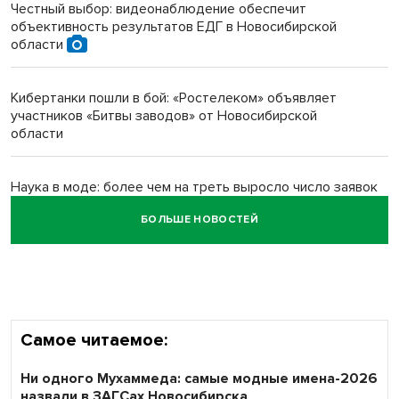
Честный выбор: видеонаблюдение обеспечит
объективность результатов ЕДГ в Новосибирской
Новосибирский преподаватель с женой вошли в топ-16
области
многодетных в России
Кибертанки пошли в бой: «Ростелеком» объявляет
Обновлённое отделение ВТБ открылось в Искитиме
участников «Битвы заводов» от Новосибирской
области
Наука в моде: более чем на треть выросло число заявок
на Научную премию Сбера 2026
БОЛЬШЕ НОВОСТЕЙ
Все профессии важны: «Ростелеком» подвел итоги
всероссийского флешмоба #явлияю
Самое читаемое:
Ни одного Мухаммеда: самые модные имена-2026
назвали в ЗАГСах Новосибирска