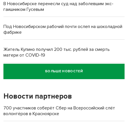
В Новосибирске перенесли суд над заболевшим экс-
гаишником Гусевым
Под Новосибирском рабочий почти ослеп на шоколадной
фабрике
Житель Купино получил 200 тыс. рублей за смерть
матери от COVID-19
БОЛЬШЕ НОВОСТЕЙ
Новосибирский суд наказал водителя за смерть
пенсионерки на вокзале
Новости партнеров
«Мы живём на пастбище!»: в новосибирском селе лошади
терроризируют жителей
700 участников соберёт Сбер на Всероссийский слёт
волонтёров в Красноярске
Инвалид получил условный срок за избиение врачей
протезом под Новосибирском