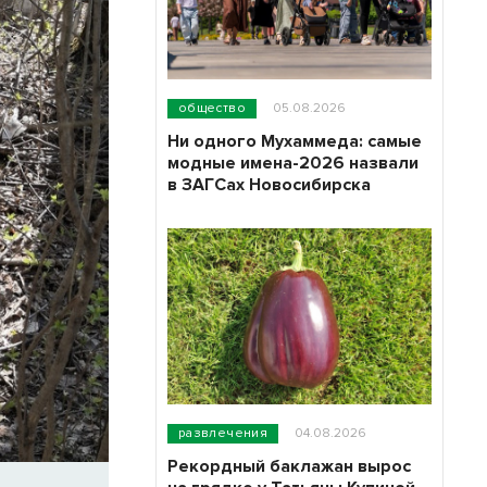
общество
05.08.2026
Ни одного Мухаммеда: самые
модные имена-2026 назвали
в ЗАГСах Новосибирска
развлечения
04.08.2026
Рекордный баклажан вырос