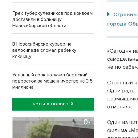
Трех туберкулезников под конвоем
Странны
доставили в больницу
города Об
Новосибирской области
В Новосибирске курьер на
велосипеде сломал ребенку
«Сегодня на
ключицу
самодельных
не по себе»
Условный срок получил бердский
подросток за мошенничество на 3,5
Странный к
миллиона
Одни рады –
размышляют 
БОЛЬШЕ НОВОСТЕЙ
отменял».
Один из чит
фильма «Ме