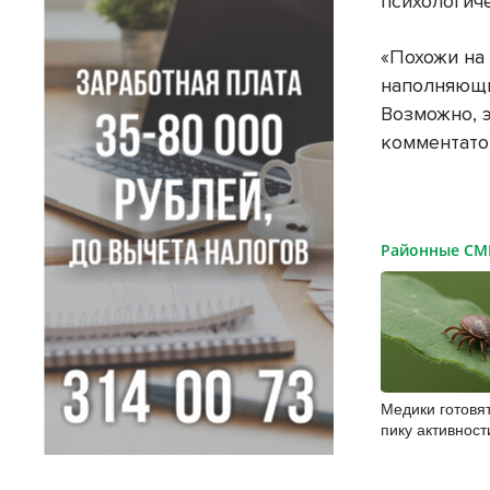
психологич
«Похожи на
наполняющи
Возможно, э
комментато
Районные С
Медики готовя
пику активност
Новосибирской