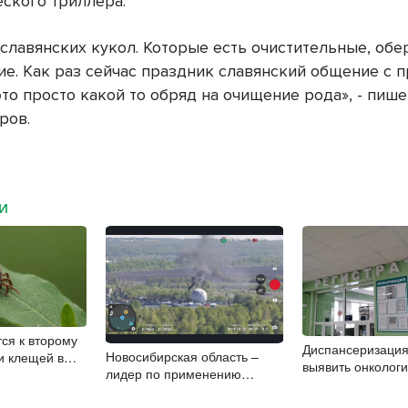
еского триллера.
 славянских кукол. Которые есть очистительные, об
е. Как раз сейчас праздник славянский общение с п
то просто какой то обряд на очищение рода», - пише
ров.
МИ
тся к второму
Диспансеризация
Новосибирская область –
и клещей в
выявить онколог
лидер по применению
 области
бердчан старше 
беспилотников в охране