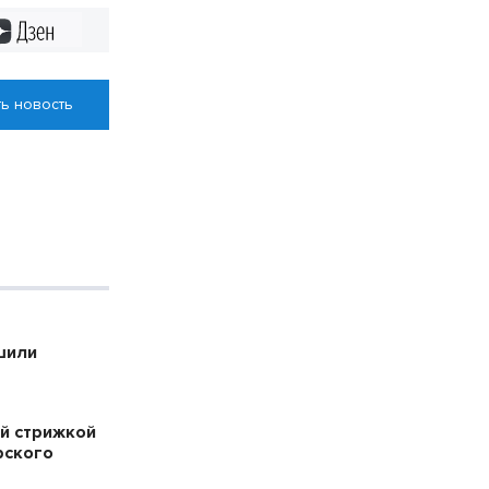
Дзен
ь новость
шили
й стрижкой
рского