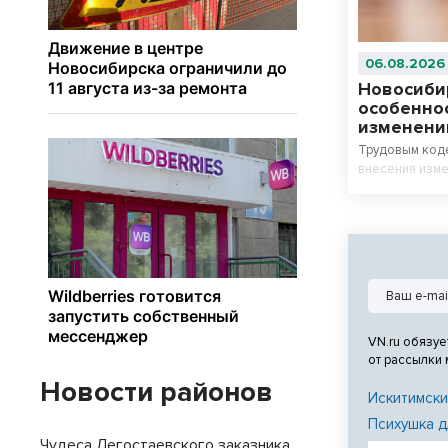
06.08.2026
Новосиби
особенно
изменени
Трудовым код
внесения изме
VN.ru обязуе
от рассылки
Новости районов
Искитимски
Психушка д
Чудеса Легостаевского заказника