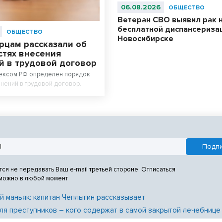
06.08.2026
ОБЩЕСТВО
Ветеран СВО выявил рак 
бесплатной диспансериза
ОБЩЕСТВО
Новосибирске
рцам рассказали об
стях внесения
й в трудовой договор
ексом РФ определен порядок
нений в трудовой договор.
тся не передавать Ваш e-mail третьей стороне. Отписаться
 можно в любой момент
й маньяк: капитан Чеплыгин рассказывает
ля преступников – кого содержат в самой закрытой лечебнице