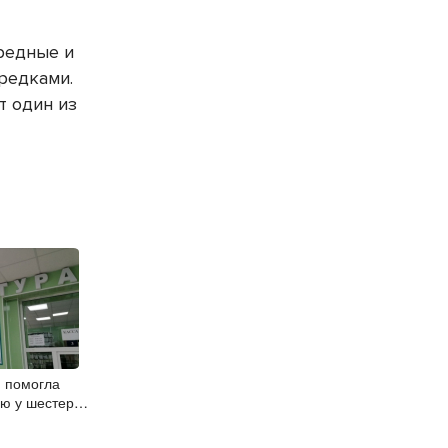
ередные и
редками.
т один из
 помогла
ию у шестерых
65 лет